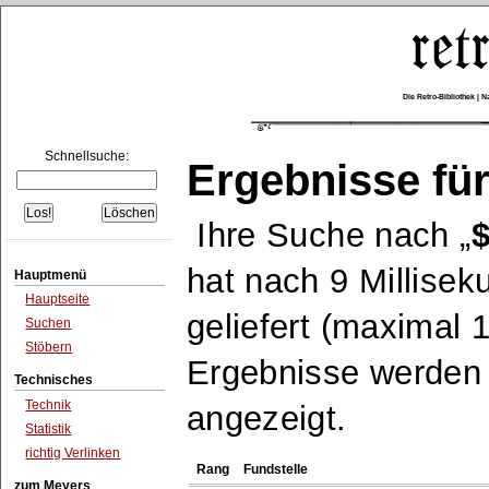
Die Retro-Bibliothek |
Schnellsuche:
Ergebnisse für
Ihre Suche nach
hat nach 9 Millise
Hauptmenü
Hauptseite
geliefert (maximal 
Suchen
Stöbern
Ergebnisse werden n
Technisches
Technik
angezeigt.
Statistik
richtig Verlinken
Rang
Fundstelle
zum Meyers