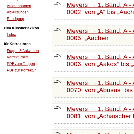
12%
Meyers → 1. Band: A - 
Autorennamen
0002, von
A
bis
Aach
Abkürzungen
Rundgang
zum Künstlerlexikon
12%
Meyers → 1. Band: A - 
Index
0005,
Aachen
für Korrektoren
Fragen & Antworten
12%
Meyers → 1. Band: A - 
Korrekturhilfe
0006, von
Äakos
bis
PDF zum Taggen
PDF zur Korrektur
12%
Meyers → 1. Band: A - 
0070, von
Abusus
bi
12%
Meyers → 1. Band: A - 
0081, von
Achäischer
12%