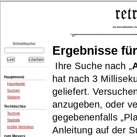
Die Retro-Bibliothek |
Schnellsuche:
Ergebnisse für
Ihre Suche nach
A
hat nach 3 Millise
Hauptmenü
Hauptseite
geliefert. Versuche
Suchen
Stöbern
anzugeben, oder v
Technisches
Technik
gegebenenfalls
Pla
Statistik
richtig Verlinken
Anleitung auf der 
zum Meyers