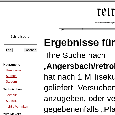
Die Retro-Bibliothek |
Schnellsuche:
Ergebnisse für
Ihre Suche nach
Angersbach/retr
Hauptmenü
Hauptseite
hat nach 1 Millise
Suchen
Stöbern
geliefert. Versuche
Technisches
Technik
anzugeben, oder v
Statistik
richtig Verlinken
gegebenenfalls
Pla
zum Meyers