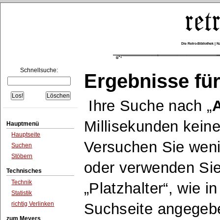
Die Retro-Bibliothek |
Schnellsuche:
Ergebnisse für
Ihre Suche nach
A
Millisekunden keine
Hauptmenü
Hauptseite
Versuchen Sie wen
Suchen
Stöbern
oder verwenden Sie
Technisches
Technik
Platzhalter
, wie i
Statistik
richtig Verlinken
Suchseite angegeb
zum Meyers