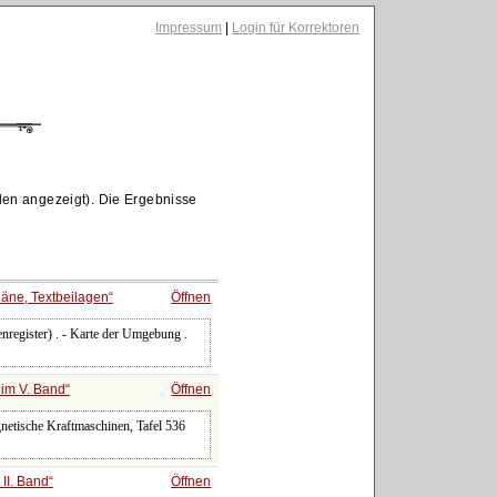
Impressum
|
Login für Korrektoren
den angezeigt). Die Ergebnisse
läne, Textbeilagen
Öffnen
enregister) . - Karte der Umgebung .
n im V. Band
Öffnen
etische Kraftmaschinen, Tafel 536
 II. Band
Öffnen