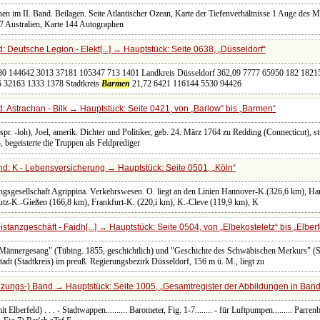
onen im II. Band. Beilagen. Seite Atlantischer Ozean, Karte der Tiefenverhältnisse 1 Auge des
7 Australien, Karte 144 Autographen
 Deutsche Legion - Elekt[...] → Hauptstück: Seite 0638,
Düsseldorf
380 144642 3013 37181 105347 713 1401 Landkreis Düsseldorf 362,09 7777 65950 182 18215 
 32163 1333 1378 Stadtkreis
Barmen
21,72 6421 116144 5530 94426
 Astrachan - Bilk → Hauptstück: Seite 0421, von
Barlow
bis
Barmen
pr. -loh), Joel, amerik. Dichter und Politiker, geb. 24. März 1764 zu Redding (Connecticut), st
 begeisterte die Truppen als Feldprediger
d: K - Lebensversicherung → Hauptstück: Seite 0501,
Köln
ungsgesellschaft Agrippina. Verkehrswesen. O. liegt an den Linien Hannover-K.(326,6 km), 
tz-K.-Gießen (166,8 km), Frankfurt-K. (220,i km), K.-Cleve (119,9 km), K
stanzgeschäft - Faidh[...] → Hauptstück: Seite 0504, von
Elbekosteletz
bis
Elberf
 Männergesang" (Tübing. 1855, geschichtlich) und "Geschichte des Schwäbischen Merkurs" (Stu
Stadt (Stadtkreis) im preuß. Regierungsbezirk Düsseldorf, 156 m ü. M., liegt zu
zungs-) Band → Hauptstück: Seite 1005,
Gesamtregister der Abbildungen in Band 
it Elberfeld) . . . - Stadtwappen.......... Barometer, Fig. 1-7........ - für Luftpumpen......... Parre