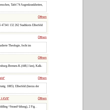
 Menschen, Tafel 74 Augenkrankheiten,
Öffnen
47341 132 262 Stadtkreis Elberfeld
Öffnen
udierte Theologie, focht im
Öffnen
Hamburg-Bremen-K.(448,1 km), Kalk-
eld
Öffnen
ttg. 1885). Elberfeld (hierzu der
I-XVII
Öffnen
nbildling ^Strand^ildung), 2 Fig. .