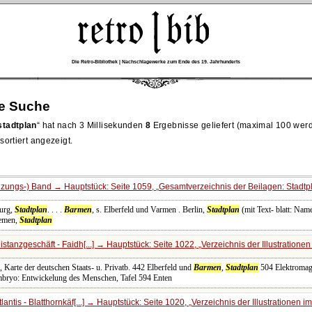
Die Retro-Bibliothek | Nachschlagewerke zum Ende des 19. Jahrhunderts
re Suche
tadtplan
hat nach 3 Millisekunden
8
Ergebnisse geliefert (maximal 100 wer
ortiert angezeigt.
zungs-) Band → Hauptstück: Seite 1059,
Gesamtverzeichnis der Beilagen: Stadtp
urg,
Stadtplan
. . . .
Barmen
, s. Elberfeld und Varmen . Berlin,
Stadtplan
(mit Text- blatt: Nam
remen,
Stadtplan
stanzgeschäft - Faidh[...] → Hauptstück: Seite 1022,
Verzeichnis der Illustratione
, Karte der deutschen Staats- u. Privatb. 442 Elberfeld und
Barmen
,
Stadtplan
504 Elektromagn
mbryo: Entwickelung des Menschen, Tafel 594 Enten
antis - Blatthornkäf[...] → Hauptstück: Seite 1020,
Verzeichnis der Illustrationen im