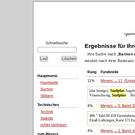
Schnellsuche:
Ergebnisse für Ih
Ihre Suche nach
Barmen s
werden nach ihrer Relevanz s
Rang
Fundstelle
Hauptmenü
11%
Meyers → 17. (Ergän
Hauptseite
Suchen
(das heutige), '
Stadtplan
Augsb
Vraunschweig,
Stadtplan
. . B
Stöbern
Technisches
4%
Meyers → 5. Band: Di
Technik
406 " Tafel III 418 Eisenbahnen
Statistik
Elsaß-Lothringen, Karte 571 E
richtig Verlinken
4%
Meyers → 2. Band: Atl
zum Meyers