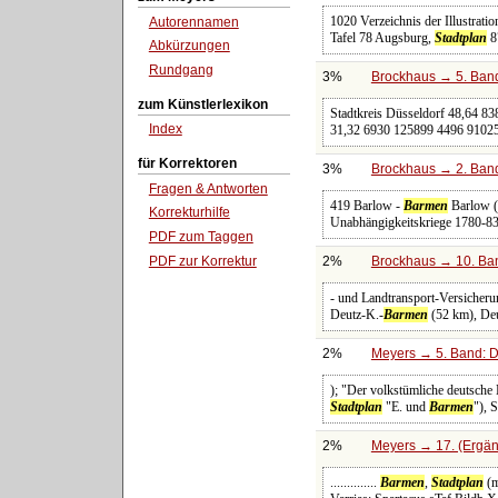
1020 Verzeichnis der Illustrati
Autorennamen
Tafel 78 Augsburg,
Stadtplan
8
Abkürzungen
Rundgang
3%
Brockhaus → 5. Band:
zum Künstlerlexikon
Stadtkreis Düsseldorf 48,64 8
Index
31,32 6930 125899 4496 91025
für Korrektoren
3%
Brockhaus → 2. Band:
Fragen & Antworten
419 Barlow -
Barmen
Barlow (s
Korrekturhilfe
Unabhängigkeitskriege 1780-83,
PDF zum Taggen
PDF zur Korrektur
2%
Brockhaus → 10. Ban
- und Landtransport-Versicher
Deutz-K.-
Barmen
(52 km), Deu
2%
Meyers → 5. Band: Di
); "Der volkstümliche deutsche
Stadtplan
"E. und
Barmen
"), 
2%
Meyers → 17. (Ergän
..............
Barmen
,
Stadtplan
(m