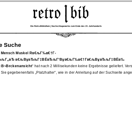
Die Retro-Bibliothek | Nachschlagewerke zum Ende des 19. Jahrhunderts
re Suche
el Mensch Muskel Rв€љГ‰в€†Г­
љГ„вЂ в€љВұвЂљГ‡ВЁвЂљГ‘Вұв€љГ‰в€†Г­в€љВұвЂљГ‡ВЁв‰
¬Вғckenansicht
hat nach 2 Millisekunden keine Ergebnisse geliefert. Ve
 Sie gegebenenfalls
Platzhalter
, wie in der Anleitung auf der Suchseite ang