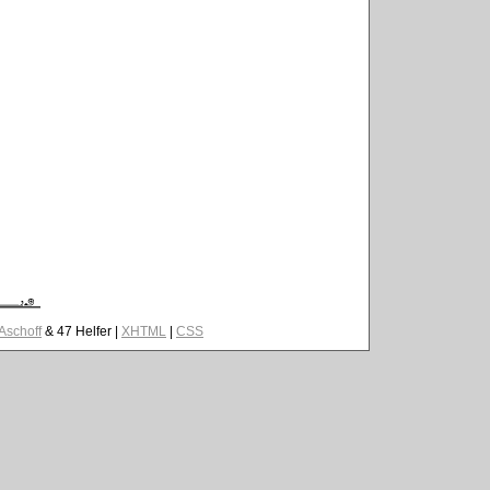
 Aschoff
& 47 Helfer |
XHTML
|
CSS