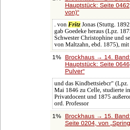
Hauptstück: Seite 046
von)
. von
Fritz
Jonas (Stuttg. 1892 
gab Goedeke heraus (Lpz. 1875
Schwester Christophine und s
von Maltzahn, ebd. 1875), mit
1%
Brockhaus → 14. Band
Hauptstück: Seite 064
Pulver
und das Kindbettsiebcr" (Lpz.
Mai 1846 zu Celle, studierte 
Privatdocent und 1875 außerord
ord. Professor
1%
Brockhaus → 15. Band:
Seite 0204, von
Sprin