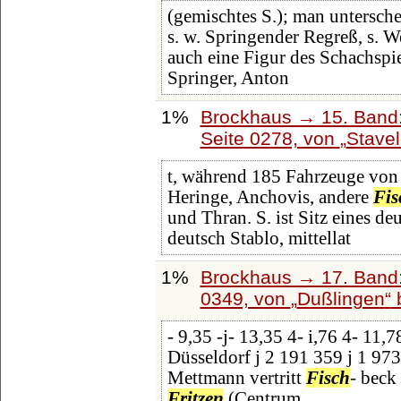
(gemischtes S.); man untersche
s. w. Springender Regreß, s. W
auch eine Figur des Schachspiels
Springer, Anton
1%
Brockhaus → 15. Band:
Seite 0278, von
Stavel
t, während 185 Fahrzeuge von 
Heringe, Anchovis, andere
Fis
und Thran. S. ist Sitz eines de
deutsch Stablo, mittellat
1%
Brockhaus → 17. Band:
0349, von
Dußlingen
- 9,35 -j- 13,35 4- i,76 4- 11,
Düsseldorf j 2 191 359 j 1 97
Mettmann vertritt
Fisch
- beck
Fritzen
(Centrum