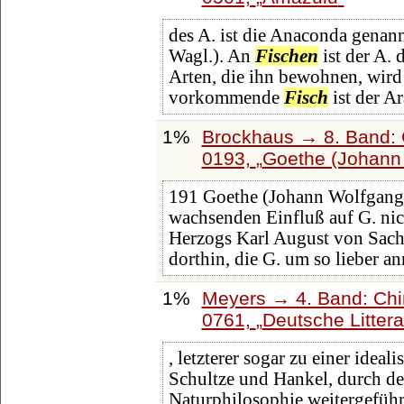
des A. ist die Anaconda genan
Wagl.). An
Fischen
ist der A. 
Arten, die ihn bewohnen, wird 
vorkommende
Fisch
ist der A
1%
Brockhaus → 8. Band: G
0193,
Goethe (Johann
191 Goethe (Johann Wolfgan
wachsenden Einfluß auf G. nic
Herzogs Karl August von Sach
dorthin, die G. um so lieber 
1%
Meyers → 4. Band: Chin
0761,
Deutsche Littera
, letzterer sogar zu einer idea
Schultze und Hankel, durch de
Naturphilosophie weitergefüh