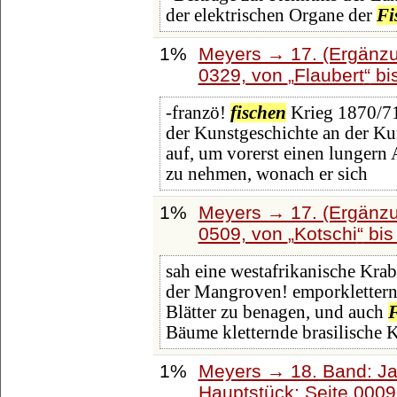
der elektrischen Organe der
Fi
1%
Meyers → 17. (Ergänzu
0329, von
Flaubert
bi
-franzö!
fischen
Krieg 1870/71.
der Kunstgeschichte an der Ku
auf, um vorerst einen lungern A
zu nehmen, wonach er sich
1%
Meyers → 17. (Ergänzu
0509, von
Kotschi
bi
sah eine westafrikanische Krab
der Mangroven! emporklettern,
Blätter zu benagen, und auch
F
Bäume kletternde brasilische 
1%
Meyers → 18. Band: Ja
Hauptstück: Seite 000