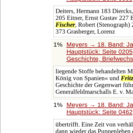
Deiters, Hermann 183 Diercks, 
205 Eitner, Ernst Gustav 227 
Fischer
, Robert (Stenograph) 
373 Grasberger, Lorenz
1%
Meyers → 18. Band: Ja
Hauptstück: Seite 020
Geschichte, Briefwechse
liegende Stoffe behandelten M
König von Spanien« und
Frit
Geschichte der Gegenwart füh
Generalfeldmarschalls E. v. Ma
1%
Meyers → 18. Band: Ja
Hauptstück: Seite 046
übertrifft. Eine Zeit von verh
dann wieder das Puppenleben d