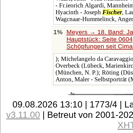
- Fr.ieorich Algardi, Mannheim
Hyacinth - Joseph
Fischer
, La
Wagcnaar-Hummelinck, Ange
1%
Meyers → 18. Band: Ja
Hauptstück: Seite 060
Schöpfungen seit Cima
); Michelangelo da Caravaggi
Overbeck (Lübeck, Marienkirch
(München, N. P.); Röting (Düss
Anton, Maler - Selbstporträt (
09.08.2026 13:10 | 1773/4 | L
v3.11.00
| Betreut von 2001-20
XH