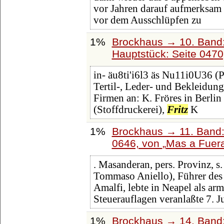
vor Jahren darauf aufmerksam 
vor dem Ausschlüpfen zu
1%
Brockhaus → 10. Band:
Hauptstück: Seite 047
in- äu8ti'i6l3 äs Nu11i0U36 (P
Tertil-, Leder- und Bekleidung
Firmen an: K. Fröres in Berlin
(Stoffdruckerei),
Fritz
K
1%
Brockhaus → 11. Band:
0646, von
Mas a Fuer
. Masanderan, pers. Provinz, s
Tommaso Aniello), Führer des 
Amalfi, lebte in Neapel als ar
Steuerauflagen veranlaßte 7. J
1%
Brockhaus → 14. Band