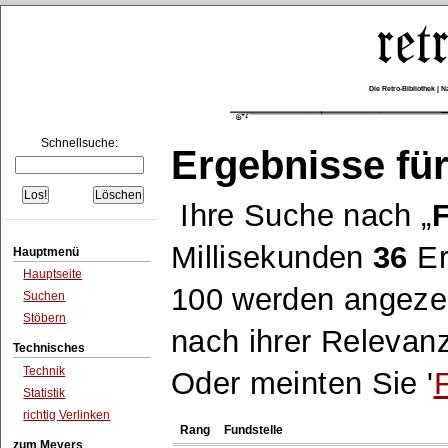
Die Retro-Bibliothek |
Schnellsuche:
Ergebnisse für
Ihre Suche nach
F
Millisekunden
36
Er
Hauptmenü
Hauptseite
100 werden angezei
Suchen
Stöbern
nach ihrer Relevanz
Technisches
Technik
Oder meinten Sie '
F
Statistik
richtig Verlinken
Rang
Fundstelle
zum Meyers