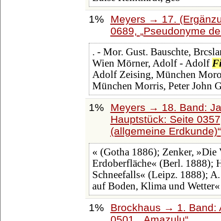
1%
Meyers → 17. (Ergänzu
0689,
Pseudonyme der 
. - Mor. Gust. Bauschte, Brcs
Wien Mörner, Adolf - Adolf
F
Adolf Zeising, München Morol 
München Morris, Peter John 
1%
Meyers → 18. Band: Ja
Hauptstück: Seite 035
(allgemeine Erdkunde)
« (Gotha 1886); Zenker, »Die 
Erdoberfläche« (Berl. 1888); 
Schneefalls« (Leipz. 1888); A
auf Boden, Klima und Wetter«
1%
Brockhaus → 1. Band: A
0501,
Amazulu