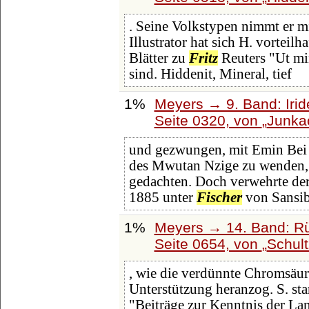
. Seine Volkstypen nimmt er mi
Illustrator hat sich H. vortei
Blätter zu
Fritz
Reuters "Ut min
sind. Hiddenit, Mineral, tief
1%
Meyers → 9. Band: Iri
Seite 0320, von
Junka
und gezwungen, mit Emin Bei 
des Mwutan Nzige zu wenden, 
gedachten. Doch verwehrte de
1885 unter
Fischer
von Sansib
1%
Meyers → 14. Band: Rü
Seite 0654, von
Schul
, wie die verdünnte Chromsäu
Unterstützung heranzog. S. sta
"Beiträge zur Kenntnis der La