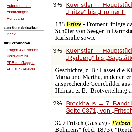
3%
Kuenstler → Hauptstüc
Autorennamen
Fritze
bis
Froment
Abkürzungen
Rundgang
188
Fritze
- Froment. folgte d
zum Künstlerlexikon
Schüler von Seeger in Darmsta
Index
Karlsruhe sowie
für Korrektoren
3%
Kuenstler → Hauptstüc
Fragen & Antworten
Rydberg
bis
Sagstätt
Korrekturhilfe
PDF zum Taggen
Geschichte, z. B.: Lasset die 
PDF zur Korrektur
Maria und Martha, in denen er 
ansprechende Genrebilder aus
Heimat, z. B.: Brotverteilung 
2%
Brockhaus → 7. Band: F
Seite 0371, von
Fritsc
369 Fritsch (Gustav) -
Fritzen
Böhmens" (ebd. 1873), "Repti