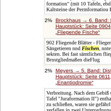
formation" (mit 10 Tafeln, eb
Kaltsteine der Permformatiou
2%
Brockhaus → 6. Band: 
Hauptstück: Seite 090
Fliegende Fische
902 Fliegende Blätter - Flieg
Sängetieren nnd
Fischen
, nnt
sekten. Bei fast sämtlichen fli
Brnstgliedmaßen dieFlug
2%
Meyers → 5. Band: Dist
Hauptstück: Seite 0611
Enantiodromie
Verbreitung. Nach dem Gebiß u
Tafel "Juraformation II") ent
zu schließen, waren sie gefähr
zerfallen in zwei Unterordnun