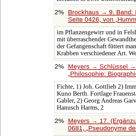
2%
Brockhaus → 9. Band: 
Seite 0426, von
Humme
im Pflanzengewirr und in Fels
mit überraschender Gewandthei
der Gefangenschaft füttert man
Krabben verschiedener Art. We
2%
Meyers → Schlüssel → 
Philosophie: Biograph
Fichte, 1) Joh. Gottlieb 2) I
Kuno Berth. Fortlage Frauenstä
Gabler, 2) Georg Andreas Gar
Hanusch Harms, 2
2%
Meyers → 17. (Ergänzu
0681,
Pseudonyme der 