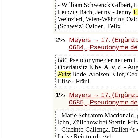
- William Schwenck Gilbert, 
Leipzig Bach, Jenny - Jenny
F
Weinzierl, Wien-Währing Oalde
(Schweiz) Oalden, Felix
2%
Meyers → 17. (Ergänzu
0684,
Pseudonyme der 
680 Pseudonyme der neuern Lit
Oberlausitz Elbe, A. v. d. - A
Fritz
Bode, Arolsen Eliot, Ge
Elise - Fräul
1%
Meyers → 17. (Ergänzu
0685,
Pseudonyme der 
- Marie Schramm Macdonald, g
Iahn, Züllchow bei Stettin Frita
- Giacinto Gallenga, Italien ^r»
Luise Reintmrdt, geb