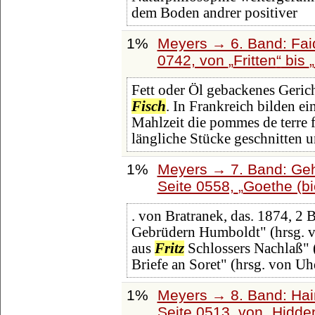
dem Boden andrer positiver
1%
Meyers → 6. Band: Faid
0742, von
Fritten
bis
Fett oder Öl gebackenes Geric
Fisch
. In Frankreich bilden ei
Mahlzeit die pommes de terre fr
längliche Stücke geschnitten 
1%
Meyers → 7. Band: Geh
Seite 0558,
Goethe (bi
. von Bratranek, das. 1874, 2 
Gebrüdern Humboldt" (hrsg. vo
aus
Fritz
Schlossers Nachlaß" (
Briefe an Soret" (hrsg. von Uh
1%
Meyers → 8. Band: Hainl
Seite 0513, von
Hidden