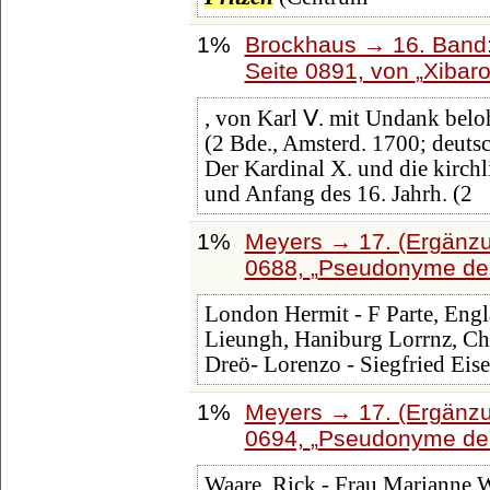
1%
Brockhaus → 16. Band:
Seite 0891, von
Xibar
, von Karl Ⅴ. mit Undank beloh
(2 Bde., Amsterd. 1700; deut
Der Kardinal X. und die kirch
und Anfang des 16. Jahrh. (2
1%
Meyers → 17. (Ergänzu
0688,
Pseudonyme der 
London Hermit - F Parte, Engl
Lieungh, Haniburg Lorrnz, Chri
Dreö- Lorenzo - Siegfried Eise
1%
Meyers → 17. (Ergänzu
0694,
Pseudonyme der 
Waare, Rick - Frau Marianne W