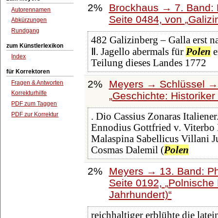
2%
Brockhaus → 7. Band: F
Autorennamen
Seite 0484, von
Galizi
Abkürzungen
Rundgang
482 Galizinberg – Galla erst 
zum Künstlerlexikon
Ⅱ. Jagello abermals für
Polen
e
Index
Teilung dieses Landes 1772
für Korrektoren
2%
Meyers → Schlüssel → 
Fragen & Antworten
Korrekturhilfe
Geschichte: Historiker
PDF zum Taggen
PDF zur Korrektur
. Dio Cassius Zonaras Italien
Ennodius Gottfried v. Viterbo 
Malaspina Sabellicus Villani 
Cosmas Dalemil (
Polen
2%
Meyers → 13. Band: Ph
Seite 0192,
Polnische 
Jahrhundert)
reichhaltiger erblühte die late