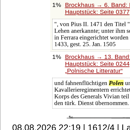
1%
Brockhaus → 6. Band: 
Hauptstück: Seite 037
", von Pius II. 1471 den Titel 
Lehen anerkannte; unter ihm s
in Ferrara eingerichtet worden 
1433, gest. 25. Jan. 1505
1%
Brockhaus → 13. Band:
Hauptstück: Seite 024
Polnische Litteratur
und fahnenflüchtigen
Polen
un
Kavallerieregimentern erricht
Korps des Generals Vivian tei
den türk. Dienst übernommen. 
08.08.2026 22:19 | 1612/4 | L