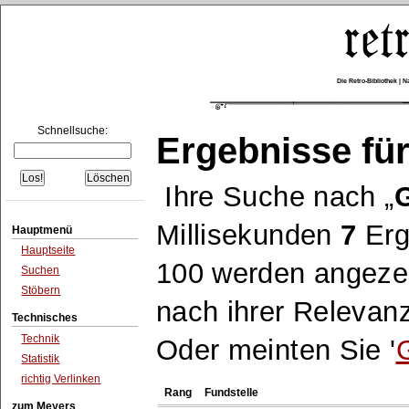
Die Retro-Bibliothek |
Schnellsuche:
Ergebnisse für
Ihre Suche nach
G
Millisekunden
7
Erg
Hauptmenü
Hauptseite
100 werden angezei
Suchen
Stöbern
nach ihrer Relevanz
Technisches
Technik
Oder meinten Sie '
G
Statistik
richtig Verlinken
Rang
Fundstelle
zum Meyers