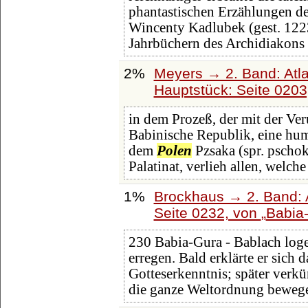
phantastischen Erzählungen d
Wincenty Kadlubek (gest. 1223
Jahrbüchern des Archidiakons
2%
Meyers → 2. Band: Atlan
Hauptstück: Seite 020
in dem Prozeß, der mit der Ver
Babinische Republik, eine hum
dem
Polen
Pzsaka (spr. pscho
Palatinat, verlieh allen, welche
1%
Brockhaus → 2. Band: A
Seite 0232, von
Babia
230 Babia-Gura - Bablach log
erregen. Bald erklärte er sich d
Gotteserkenntnis; später verkü
die ganze Weltordnung bewege