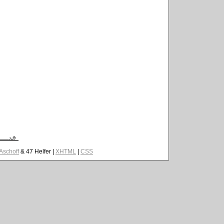
 Aschoff
& 47 Helfer |
XHTML
|
CSS