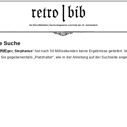
Die Retro-Bibliothek | Nachschlagewerke zum Ende des 19. Jahrhunderts
re Suche
袉ger, Stephanus
hat nach 50 Millisekunden keine Ergebnisse geliefert. 
 Sie gegebenenfalls
Platzhalter
, wie in der Anleitung auf der Suchseite ang