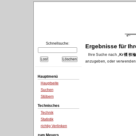
Schnellsuche:
Ergebnisse für Ih
Ihre Suche nach
Kr褑 衼褕袀
anzugeben, oder verwenden
Hauptmenü
Hauptseite
Suchen
Stöbern
Technisches
Technik
Statistik
richtig Verlinken
zum Meyers