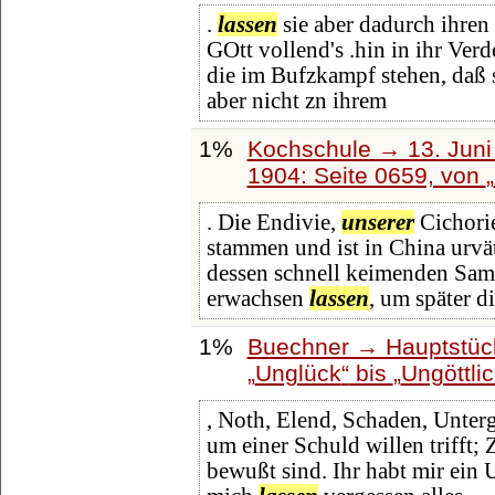
.
lassen
sie aber dadurch ihren 
GOtt vollend's .hin in ihr Verd
die im Bufzkampf stehen, daß s
aber nicht zn ihrem
1%
Kochschule → 13. Juni 
1904: Seite 0659, von
. Die Endivie,
unserer
Cichorie
stammen und ist in China urvät
dessen schnell keimenden Sa
erwachsen
lassen
, um später d
1%
Buechner → Hauptstück
Unglück
bis
Ungöttli
, Noth, Elend, Schaden, Unterg
um einer Schuld willen trifft
bewußt sind. Ihr habt mir ein 