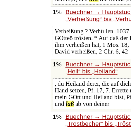
1%
Buechner → Hauptstück
Verheißung
bis
Verhü
Verheißung ? Verhüllen. 1037
GOtteö trösten. * Auf daß d
ihm verheißen hat, 1 Mos. 18,
David verheißen, 2 Chr. 6, 42
1%
Buechner → Hauptstück
Heil
bis
Heiland
, du Heiland derer, die auf dich
Hand setzen, Pf. 17, 7. Errett
mein GOtt und Heiland bist, Pf
und
laß
ab von deiner
1%
Buechner → Hauptstück
Trostbecher
bis
Trös