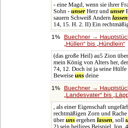
- eine Magd, wenn sie ihrer Fr
Sohn -
unser
Herz und
unser
E
sauern Schweiß Andern
lassen
14, 15. H. 2. II) Ein rechtmäßi
1%
Buechner → Hauptstück
Hüllen
bis
Hündlein
(das große Heil) au5 Zion über 
mein König von Alters her, der 
74, 12. Doch ist ja seine Hülfe
Beweise
uns
deine
1%
Buechner → Hauptstück
Landesvater
bis
Läpp
, als einer Eigenschaft ungefä
rechtmäßigen Zorn und Rache 
über
uns
ergehen
lassen
, soll
2) sein heiliges Beispiel, Ion. 4