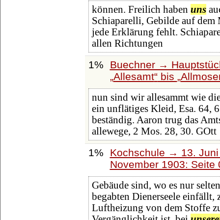
können. Freilich haben
uns
auc
Schiaparelli, Gebilde auf dem
jede Erklärung fehlt. Schiapar
allen Richtungen
1%
Buechner → Hauptstück
Allesamt
bis
Allmose
nun sind wir allesammt wie di
ein unflätiges Kleid, Esa. 64, 6
beständig. Aaron trug das Amt
allewege, 2 Mos. 28, 30. GOtt
1%
Kochschule → 13. Juni 
November 1903: Seite
Gebäude sind, wo es nur selten
begabten Dienerseele einfällt,
Luftheizung von dem Stoffe zu
Vergänglichkeit ist, bei
unsere