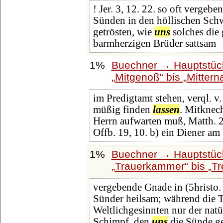
! Jer. 3, 12. 22. so oft vergebe
Sünden in den höllischen Schw
getrösten, wie
uns
solches die 
barmherzigen Brüder sattsam
1%
Buechner → Hauptstück
Mitgenoß
bis
Mittern
im Predigtamt stehen, verql. v.
müßig finden
lassen
. Mitknech
Herrn aufwarten muß, Matth. 24
Offb. 19, 10. b) ein Diener am
1%
Buechner → Hauptstück
Trauerkammer
bis
Tr
vergebende Gnade in (5hristo.
Sünder heilsam; während die Tr
Weltlichgesinnten nur der natü
Schimpf, den
uns
die Sünde ge