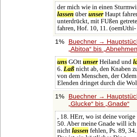
der mich wie in einen Sturmwi
lassen
über
unser
Haupt fahren.
unterdrückt, mit FUßen getrete
fahren, Hof. 10, 11. (oemUthi-
1%
Buechner → Hauptstück
Abitoa
bis
Abnehme
uns
GOtt
unser
Heiland und
l
6.
Laß
nicht ab, den Knaben zu
von dem Menschen, der Odem in
Elenden dringet durch die Wo
1%
Buechner → Hauptstück
Glucke
bis
Gnade
, 18. HErr, wo ist deine vorig
50. Aber meine Gnade will ic
nicht
lassen
fehlen, Ps. 89, 34