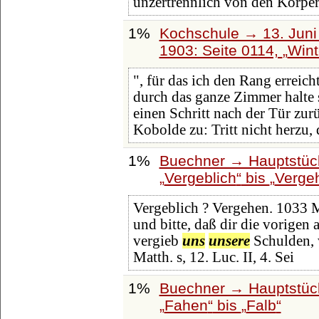
unzertrennlich von den Körpe
1%
Kochschule → 13. Juni 
1903: Seite 0114,
Wint
", für das ich den Rang erreic
durch das ganze Zimmer halte
einen Schritt nach der Tür zur
Kobolde zu: Tritt nicht herzu, 
1%
Buechner → Hauptstück
Vergeblich
bis
Verge
Vergeblich ? Vergehen. 1033 Me
und bitte, daß dir die vorigen 
vergieb
uns
unsere
Schulden, 
Matth. s, 12. Luc. II, 4. Sei
1%
Buechner → Hauptstück
Fahen
bis
Falb