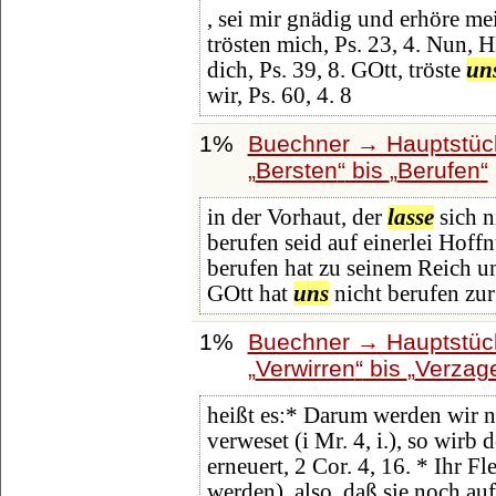
, sei mir gnädig und erhöre me
trösten mich, Ps. 23, 4. Nun, H
dich, Ps. 39, 8. GOtt, tröste
un
wir, Ps. 60, 4. 8
1%
Buechner → Hauptstück
Bersten
bis
Berufen
in der Vorhaut, der
lasse
sich n
berufen seid auf einerlei Hoff
berufen hat zu seinem Reich und
GOtt hat
uns
nicht berufen zur
1%
Buechner → Hauptstück
Verwirren
bis
Verzag
heißt es:* Darum werden wir 
verweset (i Mr. 4, i.), so wirb
erneuert, 2 Cor. 4, 16. * Ihr F
werden), also, daß sie noch auf