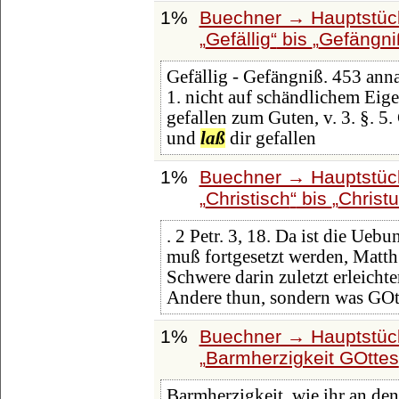
1%
Buechner → Hauptstück
Gefällig
bis
Gefängni
Gefällig - Gefängniß. 453 ann
1. nicht auf schändlichem Eig
gefallen zum Guten, v. 3. §. 5.
und
laß
dir gefallen
1%
Buechner → Hauptstück
Christisch
bis
Christ
. 2 Petr. 3, 18. Da ist die Ueb
muß fortgesetzt werden, Matth.
Schwere darin zuletzt erleichte
Andere thun, sondern was GOt
1%
Buechner → Hauptstück
Barmherzigkeit GOttes
Barmherzigkeit, wie ihr an den