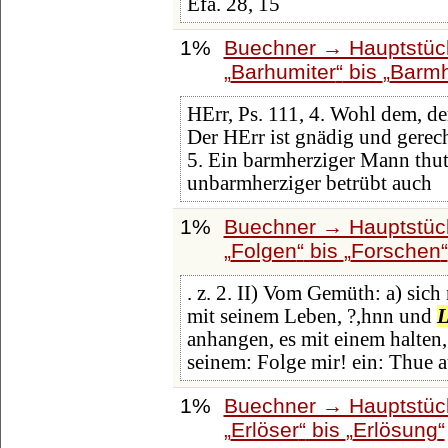
Efa. 28, 15
1%
Buechner → Hauptstück
Barhumiter
bis
Barmh
HErr, Ps. 111, 4. Wohl dem, der
Der HErr ist gnädig und gerec
5. Ein barmherziger Mann thut
unbarmherziger betrübt auch
1%
Buechner → Hauptstück
Folgen
bis
Forschen
. z. 2. II) Vom Gemüth: a) sic
mit seinem Leben, ?,hnn und
L
anhangen, es mit einem halten,
seinem: Folge mir! ein: Thue a
1%
Buechner → Hauptstück
Erlöser
bis
Erlösung