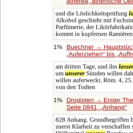
äthérea, ätherische Oe
und die Löslichkeitsprüfung
l
Alkohol geschieht mit Fuchsi
Parfümerie, der Likörfabrikat
kommt in kupfernen Ramièren
1%
Buechner → Hauptstück
Auferziehen
bis
Auff
am dritten Tage, und ihn
lasse
um
unserer
Sünden willen da
willen auferweckt, Röm. 4, 25.
von den Todten
1%
Drogisten → Erster Thei
Seite 0841,
Anhang
828 Anhang. Grundbegriffen 
zuerst Klarheit zu verschaffe