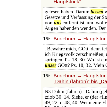
Hauptstück
gelesen haben. Darum
lassen
w
Gesetze und Verfassung der Sta
von
uns
entfernt ist, und woll
Augen habenden wenden. Der 
1%
Buechner → Hauptstück
. Bewahre mich, GOtt, denn ich
ich Kriegsvolk zerschmeißen,
springen, Ps. 18, 30. Wo ist e
unser
GOtt? Ps. 18, 32. Mein 
1%
Buechner → Hauptstück
Dahin (fahren)
bis
Da
N3 Dahm (fahren) - Dahin (geh
tziob 30, 14. Siehe, er (der «lln
49, 22. c. 48, 40. Wenn eine Fl