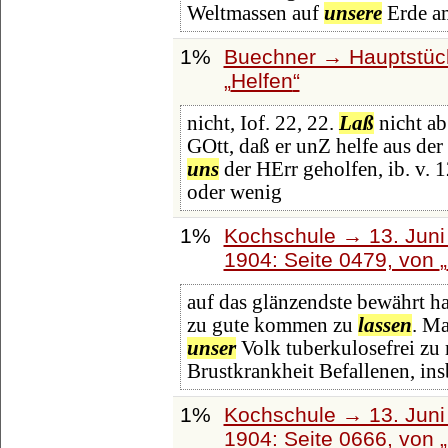
Weltmassen auf
unsere
Erde a
1%
Buechner → Hauptstück
Helfen
nicht, Iof. 22, 22.
Laß
nicht ab
GOtt, daß er unZ helfe aus der 
uns
der HErr geholfen, ib. v. 1
oder wenig
1%
Kochschule → 13. Juni 
1904: Seite 0479, von
auf das glänzendste bewährt h
zu gute kommen zu
lassen
. Ma
unser
Volk tuberkulosefrei zu
Brustkrankheit Befallenen, in
1%
Kochschule → 13. Juni 
1904: Seite 0666, von