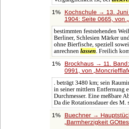
1%
Kochschule → 13. Juni 
1904: Seite 0665, von
bestimmten feststehenden Weihn
Berliner, Schlesien Märker u
ohne Bierfische, speziell sowei
anrechnen
lassen
. Freilich k
1%
Brockhaus → 11. Band:
0991, von
Moncriefflaf
. beträgt 3480 km; sein Raumin
in seiner mittlern Entfernung e
Durchmesser. Eine meßbare Ab
Da die Rotationsdauer des M. 
1%
Buechner → Hauptstück
Barmherzigkeit GOttes