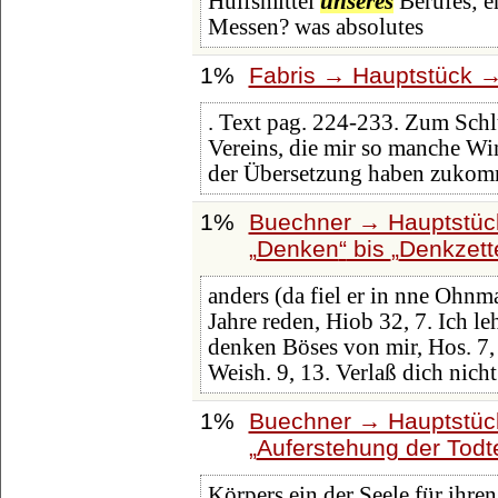
Hülfsmittel
unseres
Berufes; e
Messen? was absolutes
1%
Fabris → Hauptstück →
. Text pag. 224-233. Zum Sch
Vereins, die mir so manche Wi
der Übersetzung haben zuko
1%
Buechner → Hauptstück
Denken
bis
Denkzett
anders (da fiel er in nne Ohnm
Jahre reden, Hiob 32, 7. Ich le
denken Böses von mir, Hos. 7,
Weish. 9, 13. Verlaß dich nicht
1%
Buechner → Hauptstück
Auferstehung der Todt
Körpers ein der Seele für ihr