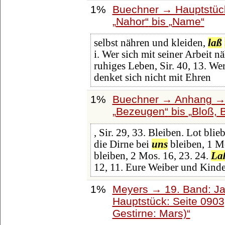
1%
Buechner → Hauptstück
Nahor
bis
Name
selbst nähren und kleiden,
laß
i. Wer sich mit seiner Arbeit n
ruhiges Leben, Sir. 40, 13. Wer
denket sich nicht mit Ehren
1%
Buechner → Anhang → H
Bezeugen
bis
Bloß, 
, Sir. 29, 33. Bleiben. Lot bli
die Dirne bei
uns
bleiben, 1 Mo
bleiben, 2 Mos. 16, 23. 24.
La
12, 11. Eure Weiber und Kinde
1%
Meyers → 19. Band: Ja
Hauptstück: Seite 090
Gestirne: Mars)