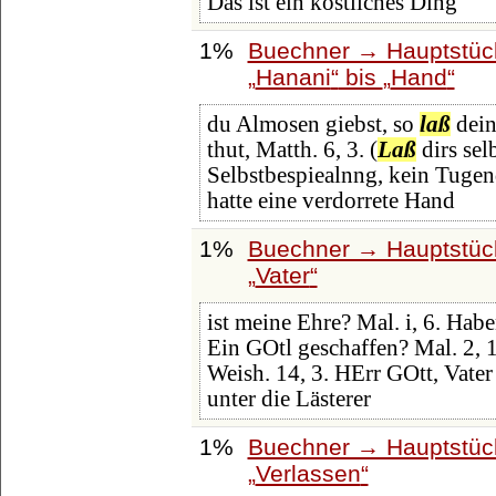
Das ist ein köstliches Ding
1%
Buechner → Hauptstück
Hanani
bis
Hand
du Almosen giebst, so
laß
dein
thut, Matth. 6, 3. (
Laß
dirs sel
Selbstbespiealnng, kein Tugen
hatte eine verdorrete Hand
1%
Buechner → Hauptstück
Vater
ist meine Ehre? Mal. i, 6. Hab
Ein GOtl geschaffen? Mal. 2, 10
Weish. 14, 3. HErr GOtt, Vate
unter die Lästerer
1%
Buechner → Hauptstück
Verlassen