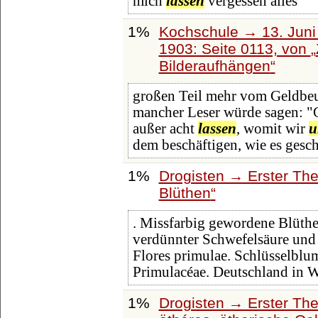
mich
lassen
vergessen alles
1%
Kochschule → 13. Juni 
1903: Seite 0113, von
Bilderaufhängen
großen Teil mehr vom Geldbe
mancher Leser würde sagen: "Ga
außer acht
lassen
, womit wir
u
dem beschäftigen, wie es gesch
1%
Drogisten → Erster The
Blüthen
. Missfarbig gewordene Blüth
verdünnter Schwefelsäure und
Flores primulae. Schlüsselblum
Primulacéae. Deutschland in 
1%
Drogisten → Erster The