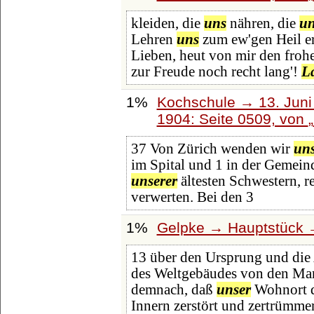
kleiden, die
uns
nähren, die
u
Lehren
uns
zum ew'gen Heil er
Lieben, heut von mir den froh
zur Freude noch recht lang'!
L
1%
Kochschule → 13. Juni 
1904: Seite 0509, von
37 Von Zürich wenden wir
un
im Spital und 1 in der Gemeinde
unserer
ältesten Schwestern, r
verwerten. Bei den 3
1%
Gelpke → Hauptstück →
13 über den Ursprung und di
des Weltgebäudes von den Mars
demnach, daß
unser
Wohnort d
Innern zerstört und zertrümme