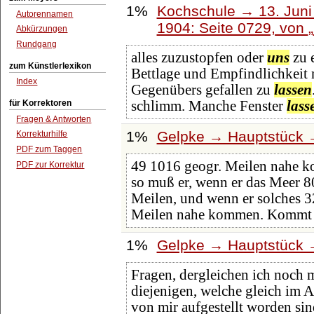
1%
Kochschule → 13. Juni 
Autorennamen
1904: Seite 0729, von
Abkürzungen
Rundgang
alles zuzustopfen oder
uns
zu 
zum Künstlerlexikon
Bettlage und Empfindlichkeit n
Index
Gegenübers gefallen zu
lassen
für Korrektoren
schlimm. Manche Fenster
lass
Fragen & Antworten
1%
Gelpke → Hauptstück →
Korrekturhilfe
PDF zum Taggen
49 1016 geogr. Meilen nahe ko
PDF zur Korrektur
so muß er, wenn er das Meer 8
Meilen, und wenn er solches 
Meilen nahe kommen. Kommt 
1%
Gelpke → Hauptstück →
Fragen, dergleichen ich noch 
diejenigen, welche gleich im 
von mir aufgestellt worden si