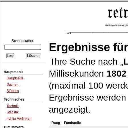
Die Retro-Bibliothek |
Schnellsuche:
Ergebnisse für
Ihre Suche nach
L
Millisekunden
1802
Hauptmenü
Hauptseite
(maximal 100 werde
Suchen
Stöbern
Ergebnisse werden n
Technisches
Technik
angezeigt.
Statistik
richtig Verlinken
Rang
Fundstelle
zum Meyers