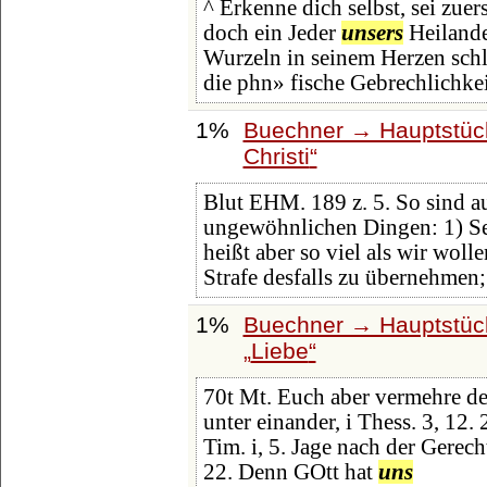
^ Erkenne dich selbst, sei zu
doch ein Jeder
unsers
Heilande
Wurzeln in seinem Herzen schla
die phn» fische Gebrechlichke
1%
Buechner → Hauptstück
Christi
Blut EHM. 189 z. 5. So sind a
ungewöhnlichen Dingen: 1) S
heißt aber so viel als wir wol
Strafe desfalls zu übernehmen; 
1%
Buechner → Hauptstück
Liebe
70t Mt. Euch aber vermehre d
unter einander, i Thess. 3, 12.
Tim. i, 5. Jage nach der Gerecht
22. Denn GOtt hat
uns