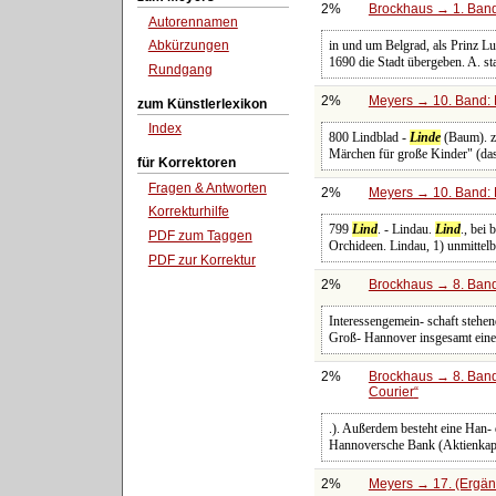
2%
Brockhaus → 1. Band:
Autorennamen
in und um Belgrad, als Prinz L
Abkürzungen
1690 die Stadt übergeben. A. st
Rundgang
2%
Meyers → 10. Band: 
zum Künstlerlexikon
Index
800 Lindblad -
Linde
(Baum). ze
Märchen für große Kinder" (das.
für Korrektoren
Fragen & Antworten
2%
Meyers → 10. Band: 
Korrekturhilfe
799
Lind
. - Lindau.
Lind
., bei
PDF zum Taggen
Orchideen. Lindau, 1) unmittelb
PDF zur Korrektur
2%
Brockhaus → 8. Band:
Interessengemein- schaft stehe
Groß- Hannover insgesamt eine
2%
Brockhaus → 8. Band:
Courier
.). Außerdem besteht eine Han
Hannoversche Bank (Aktienkapita
2%
Meyers → 17. (Ergän