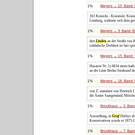
1%
Meyers → 10. Band: 
163 Krasicki - Krasinski. Krasic
Lemberg, widmete sich dem gei
1%
Meyers → 3. Band: Bl
drei
Linden
an der Straße von K
soldatische Derbheit ist fast s
1%
Meyers → 15. Band: 
Husaren Nr. 1) 6634 meist kath.
an der Linie Berlin-Stralsund d
1%
Meyers → 16. Band: U
von Z. stammen von Heinrich I
die Ämter Saargemünd, Mörsb
1%
Brockhaus → 3. Band:
Ausstellung, in
Graf
Derbys dri
Konservativen wurde er 1875 G
1%
Brockhaus → 7. Band: