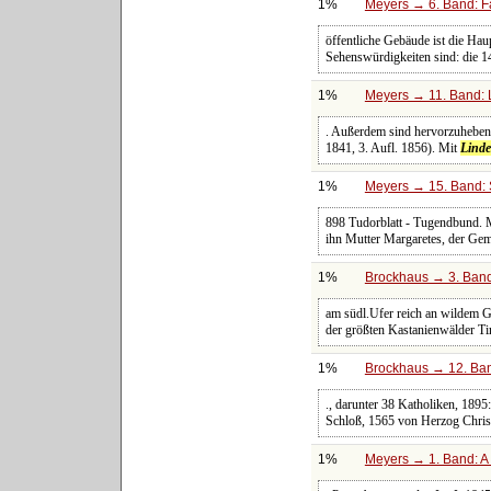
1%
Meyers → 6. Band: Fa
öffentliche Gebäude ist die Ha
Sehenswürdigkeiten sind: die 
1%
Meyers → 11. Band: 
. Außerdem sind hervorzuheben:
1841, 3. Aufl. 1856). Mit
Lind
1%
Meyers → 15. Band: 
898 Tudorblatt - Tugendbund. M
ihn Mutter Margaretes, der Ge
1%
Brockhaus → 3. Band:
am südl.Ufer reich an wildem Ge
der größten Kastanienwälder Ti
1%
Brockhaus → 12. Ban
., darunter 38 Katholiken, 189
Schloß, 1565 von Herzog Christ
1%
Meyers → 1. Band: A 