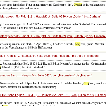
e von einer feindlichen Figur angegriffen wird. Gardie (fpr. -dih),
Grafen
de la, ein languedoc-
n niedergelassen hatte und mehrere
stanzgeschäft - Faidh[...] → Hauptstück: Seite 0246, von
Dürfen
bis
Durham
l. Staatsmann, geb. 12. April 1792 aus dem schon seit alter Zeit in der Grafschaft Durham an
3 ins Unterhaus und that sich bald als Parlamentsredner hervor
stanzgeschäft - Faidh[...] → Hauptstück: Seite 0909, von
Eulenburg
bis
Eulenspi
erwaltung ernannt und starb 17. April 1879. 2) Friedrich Albrecht,
Graf
von, preuß. Minister, 
 in der Verwaltung, seit 1849 als Hilfsarbeiter
idit - Gehilfe → Hauptstück: Seite 0736, von
Friesland
bis
Frijs-Frijsenborg
rg. Rechtsgeschichte (Berl. 1880-82, 2 Tle. in 3 Bdn.). Neuern Ursprungs ist das "Ostfriesische
f
Edzard II. (1515) herrührt. Friesland, 1
zungs-) Band → Hauptstück: Seite 0424, von
Hartenstein
bis
Hauser
arnisonpfarrer und Hofprediger in Potsdam ernannt. ^Haefeler, Gottlieb,
Graf
von, preuß. Ge
riezen, besuchte die Ritterakademiein Brandenburg
 Deutsche Legion - Elekt[...] → Hauptstück: Seite 0313, von
Dillenia
bis
Dillman
hleist; auf der Ruine ist 1872-75 ein got. Turm zum An- denken an Wilhelm den Schweigsamen e