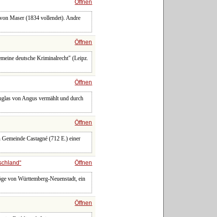
Öffnen
 von Maser (1834 vollendet). Andre
Öffnen
meine deutsche Kriminalrecht" (Leipz.
Öffnen
glas von Angus vermählt und durch
Öffnen
en Gemeinde Castagné (712 E.) einer
schland
Öffnen
rzöge von Württemberg-Neuenstadt, ein
Öffnen