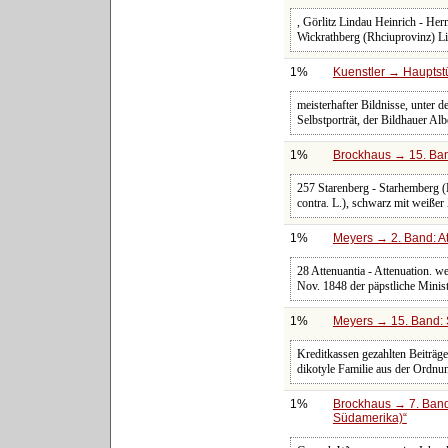
, Görlitz Lindau Heinrich - Her
Wickrathberg (Rhciuprovinz) Li 
1%
Kuenstler → Hauptst
meisterhafter Bildnisse, unter 
Selbstporträt, der Bildhauer Al
1%
Brockhaus → 15. Ban
257 Starenberg - Starhemberg (
contra. L.), schwarz mit weiße
1%
Meyers → 2. Band: Atl
28 Attenuantia - Attenuation. w
Nov. 1848 der päpstliche Minis
1%
Meyers → 15. Band: 
Kreditkassen gezahlten Beiträge.
dikotyle Familie aus der Ordnu
1%
Brockhaus → 7. Band:
Südamerika)