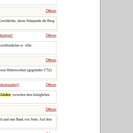
Öffnen
eschlechts, deren Stützpunkt die Burg
betrieb
Öffnen
röffentlichte er: «Die
Öffnen
iesen Hüttenwerken (gegründet 1752)
ofanbauten)
Öffnen
r
Linden
, zwischen dem königlichen
Öffnen
ch und eine Bank von Stein. Auf dem