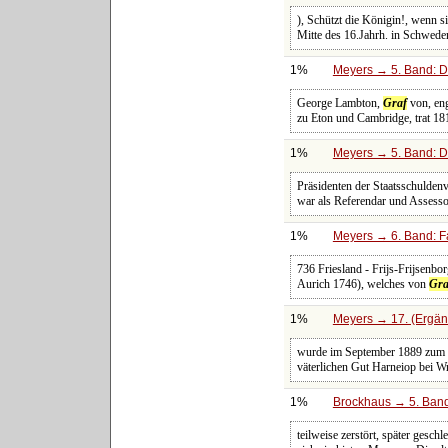
), Schützt die Königin!, wenn si
Mitte des 16.Jahrh. in Schwede
1%
Meyers → 5. Band: Di
George Lambton,
Graf
von, eng
zu Eton und Cambridge, trat 181
1%
Meyers → 5. Band: Di
Präsidenten der Staatsschuldenv
war als Referendar und Assessor
1%
Meyers → 6. Band: Fa
736 Friesland - Frijs-Frijsenbo
Aurich 1746), welches von
Gra
1%
Meyers → 17. (Ergän
wurde im September 1889 zum G
väterlichen Gut Harneiop bei W
1%
Brockhaus → 5. Band:
teilweise zerstört, später gesc