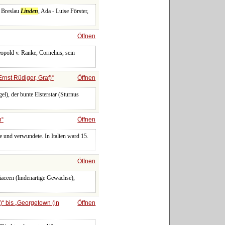
, Breslau
Linden
, Ada - Luise Förster,
Öffnen
opold v. Ranke, Cornelius, sein
rnst Rüdiger, Graf)
Öffnen
gel), der bunte Elsterstar (Sturnus
n
Öffnen
te und verwundete. In Italien ward 15.
Öffnen
liaceen (lindenartige Gewächse),
)
bis
Georgetown (in
Öffnen