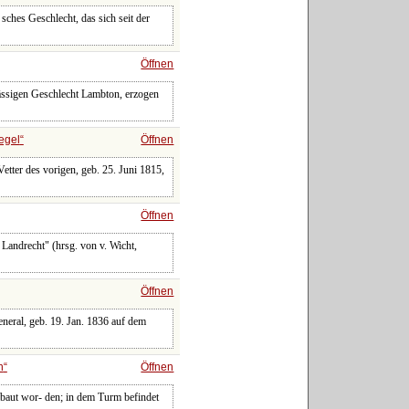
 sches Geschlecht, das sich seit der
Öffnen
sässigen Geschlecht Lambton, erzogen
egel
Öffnen
Vetter des vorigen, geb. 25. Juni 1815,
Öffnen
 Landrecht" (hrsg. von v. Wicht,
Öffnen
neral, geb. 19. Jan. 1836 auf dem
n
Öffnen
rbaut wor- den; in dem Turm befindet