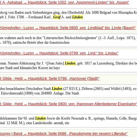
 A - Astrabad → Hauptstück: Seite 1002, von
Aspremont-Linden
bis
Assam
udwig von Baden nach Siebenbürgen ging, den Oberbefehl. Als 1690 Belgrad von Mustapha Köpr
arb 1. Febr. 1708. – Ferdinand Karl ,
Graf
A. und
Linden
Königshofen - Luzon → Hauptstück: Seite 0800, von
Lindblad
bis
Linde (Baum)
n walteten auch noch in den "Litterarischen Rücksichtslosigkeiten" (1.-3. Aufl., Leipz. 1871)
 1870), satirische Briefe über die französischen
Königshofen - Luzon → Hauptstück: Seite 0799, von
Lind.
bis
Lindau
 botan. Namen Abkürzung für J. ^[Jean Jules]
Linden
, geb. 1817 zu Luxemburg, Direktor des bo
are Stadt und klimatischer Kurort im bayr
 Gilde - Held → Hauptstück: Seite 0798,
Hannover (Stadt)
nden benachbarten Ortschaften Stadt
Linden
(27 833 E.), Döbren (2601) und Wülfel (1493), so 
 Einwohnerzahl (1890) von 204909. Anlage. Die Stadt
 Gilde - Held → Hauptstück: Seite 0800, von
Hannover-Altenbekener Eisenbahn
- delskammer für^H. und
Linden
fowie die Kreife Neustadt a. R., springe, Hameln, Celle, Burgd
l: 12 Mill. M.), eine Landeskredit- anstalt, ein
zungs-) Band → Hauptstück: Seite 0688,
Pseudonyme der neuern Litteratur