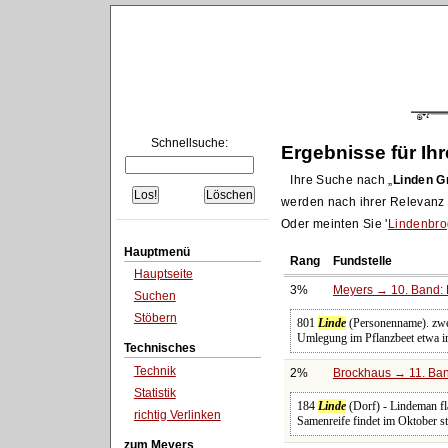
Schnellsuche:
Ergebnisse für Ih
Ihre Suche nach
Linden G
werden nach ihrer Relevanz s
Oder meinten Sie '
Lindenbro
Hauptmenü
Rang
Fundstelle
Hauptseite
3%
Meyers → 10. Band: 
Suchen
Stöbern
801
Linde
(Personenname). zweit
Umlegung im Pflanzbeet etwa im
Technisches
Technik
2%
Brockhaus → 11. Ban
Statistik
184
Linde
(Dorf) - Lindeman fla
richtig Verlinken
Samenreife findet im Oktober st
zum Meyers