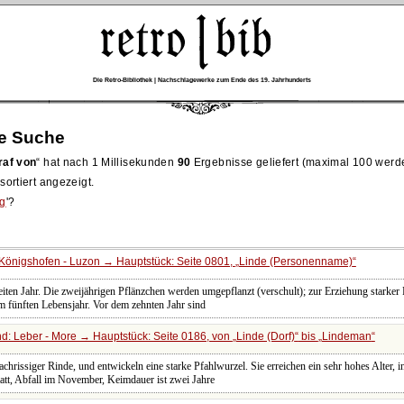
Die Retro-Bibliothek | Nachschlagewerke zum Ende des 19. Jahrhunderts
re Suche
raf von
hat nach 1 Millisekunden
90
Ergebnisse geliefert (maximal 100 werd
ortiert angezeigt.
g
'?
Königshofen - Luzon → Hauptstück: Seite 0801,
Linde (Personenname)
en Jahr. Die zweijährigen Pflänzchen werden umgepflanzt (verschult); zur Erziehung starker P
 fünften Lebensjahr. Vor dem zehnten Jahr sind
d: Leber - More → Hauptstück: Seite 0186, von
Linde (Dorf)
bis
Lindeman
chrissiger Rinde, und entwickeln eine starke Pfahlwurzel. Sie erreichen ein sehr hohes Alter, i
att, Abfall im November, Keimdauer ist zwei Jahre