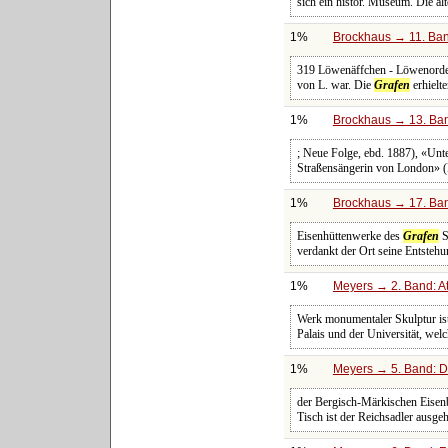
sich ein histor. Museum. Die al
1%
Brockhaus → 11. Ban
319 Löwenäffchen - Löwenorden 
von L. war. Die
Grafen
erhielt
1%
Brockhaus → 13. Ban
; Neue Folge, ebd. 1887), «Unt
Straßensängerin von London» (B
1%
Brockhaus → 17. Ban
Eisenhüttenwerke des
Grafen
S
verdankt der Ort seine Entsteh
1%
Meyers → 2. Band: Atl
Werk monumentaler Skulptur ist 
Palais und der Universität, wel
1%
Meyers → 5. Band: Di
der Bergisch-Märkischen Eisenb
Tisch ist der Reichsadler ausge