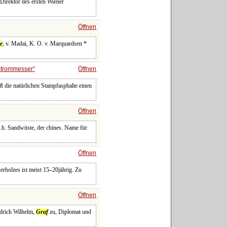
Direktor des ersten Wiener
Öffnen
e
, v. Madai, K. O. v. Marquardsen *
trommesser
Öffnen
ß die natürlichen Stampfasphalte einen
Öffnen
d.h. Sandwüste, der chines. Name für
Öffnen
terholzes ist meist 15‒20jährig. Zu
Öffnen
edrich Wilhelm,
Graf
zu, Diplomat und