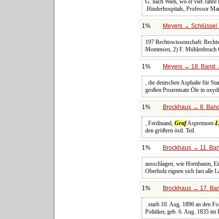
G. nach Wien, wo er vier Jahre 
.Hinderhospitals, Professor Man
1%
Meyers → Schlüssel 
197 Rechtswissenschaft: Rechts
Mommsen, 2) F. Mühlenbruch Or
1%
Meyers → 18. Band: 
, die deutschen Asphalte für S
großen Prozentsatz Öle in oxyd
1%
Brockhaus → 8. Band:
, Ferdinand,
Graf
Aspremont-
L
den größern östl. Teil
1%
Brockhaus → 11. Ban
ausschlagen, wie Hornbaum, Ei
Oberholz eignen sich fast all
1%
Brockhaus → 17. Ban
. starb 10. Aug. 1896 an den Fo
Politiker, geb. 6. Aug. 1835 im