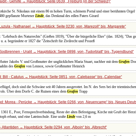
idit - Gehilfe → Hauptstück: Seite 0639,
Freiburg (in der Schweiz)
uptkirche St. Nikolaus mit einem 86 m hohen Turm, schönem Portal und einer berühmten Orgel
1480 gepflanzte Murtener
Linde
, das Denkmal des edlen Paters Girard
Luzula - Nathanael → Hauptstück: Seite 0230, von
Marezoll
bis
Margarete
 "Lehrbuch des Naturrechts" (Gießen 1819); "Über die bürgerliche Ehre" (das. 1824); "Das ge
e
u. a. begründete er 1827 die "Zeitschrift für Zivilrecht und Prozeß
Sodbrennen - Uralit → Hauptstück: Seite 0898, von
Tudorblatt
bis
Tugendbund
utter Jakobs V. und Großmutter der unglücklichen Maria Stuart, nachher mit dem
Grafen
Dou
mahlin des
Grafen
von Lennox, sowie Großmutter Heinrich
 Bill - Catulus → Hauptstück: Seite 0851, von
Calebasse
bis
Calendae
flügel, doch sind die Schwäne seit 40 Jahren ausgerottet. Im N. des Sees bei der trientinisch
rols. Über dem Dorfe C. die Ruinen eines dem
Grafen
Trapp
d: Morea - Perücke → Hauptstück: Seite 0266, von
Neuencamp
bis
Neues Deut
5: 1361 E., Post, Fernsprechverbindung, Reste der alten Befestigung, Kirche mit Gruft der He
oph erbaut, und eine Lateinschule. Eine uralte
Linde
von 2,6 m
- Atlantiden → Hauptstück: Seite 0294, von
Alboin
bis
Albrecht