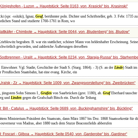
Königshofen - Luzon → Hauptstück: Seite 0163, von
Krasicki
bis
Krasinski
ki (spr. -ssítzki), Ignaz,
Graf
, berühmter poln. Dichter und Schriftsteller, geb. 3. Febr. 1735 z
stlichen Stand und studierte 1760-1761 in Rom, wo
attkäfer - Chimbote → Hauptstück: Seite 0044, von
Bludenberg
bis
Bludow
rieblowitz begraben. B. war ein stattlicher, schöner Mann von heldenhafter Erscheinung. Seine
prichwörtlich geworden, und zahlreiche Äußerungen derselben
Sodbrennen - Uralit → Hauptstück: Seite 0234, von
Staraja-Russa
bis
Starhembe
 Einwohner. Vgl. Stadie, Geschichte der Stadt S. (Starg. 1864). - 3) (S. an der
Linde
) Stadt i
er Preußischen Staatsbahn, hat eine evang. Kirche, ein
ralsk - Zz → Hauptstück: Seite 1009, von
Zwangsvorstellung
bis
Zweibrücken
., jüngstem Sohn Simons I.,
Grafen
von Saarbrücken (gest. 1180), ab.
Graf
Eberhard tauschte
erg und
Linden
gegen die Grafschaft Bitsch ein. Durch die Teilung
 Bill - Catulus → Hauptstück: Seite 0689, von
Buckinghamshire
bis
Bückling
ttem Ministerium Präsident des Staatsrats, dann März 1867 bis Dez. 1868 Staatssekretär für 
ouverneur von Madras, aber 1880 nach dem Sturze Beaconsfields abberufen
 Foscari - Gilboa → Hauptstück: Seite 0540, von
Garderobe
bis
Gardiner