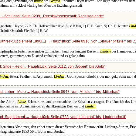
lang die (5'rziebnng der
linder
des
Grafen
Friedrich Deym leitete: 1856 begründete er mit dem 
thner, anf Scklosi ^iesing bei Wien die Erziehungsanstalt
→ Schlüssel: Seite 0209,
Rechtswissenschaft: Rechtsgelehrte
gelehrte. Heyne, 2) R. Th. Holzschuher Hye, A. v. Klein, 1) E. F. Koch, 5) Ch. F. Kuntze
Lind
tloff Osterloh Pfeiffer, 1) B. W
Jahres-Supplement 1890[...] → Hauptstück: Seite 0918, von
Straßenpflaster
bis
S
tampfasphaltarbeiten verwendbar zu machen, fand vor kurzem Busse in
Linden
bei Hannover, da
iertem, gummiartigem Zustand enthalten, und es gelang ihm
 Gilde - Held → Hauptstück: Seite 0112, von
Gobert
bis
Gobi
inden
, österr. Feldherr, s. Aspremont-
Linden
. Gobi (besser Ghobi ), der mongol., Scha-mo , 
d: Leber - More → Hauptstück: Seite 0947, von
Mittelohr
bis
Mitterbad
che, Ahorn,
Linde
, Erle u. s. w., am besten solche, die Schatten vertragen. Der Umtrieb des Un
e Laubbäume mit Ausnahme der zu dichtkronigen Buchen und
Linden
d: Supplement → Hauptstück: Seite 0723, von
Lilienthal
bis
Lindenschmit
lgen eines Absturzes, den er bei einem dieser Versuche bei Rhinow erlitt. Limburg-Stirum, Fri
 Haag, studierte 1853-56 in Bonn und Breslau