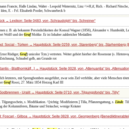
mann Francte, Halle Lindau, Walter - Leopold Winternitz, Linz ^/»H,if, Rich. - Richard Nitsche
lden, E. - Frl. Elisabeth Postler, Schwanebeck b
ück → Lexikon: Seite 0483, von
Schraudolph
bis
Schreiner
denen z. B. als bekannte Persönlichkeiten der Konsul Wagner (1856), Alexander v. Humboldt, Le
bert Wolff und der
Graf
Moltke. Er ist Inhaber zahlreicher Medaillen
d: Social - Türken → Hauptstück: Seite 0259, von
Starenberg
bis
Starhemberg (E
Ernst Rüdiger,
Graf
) unicolor Tcm.) vertreten. Weiter gehört hierher der Rosenstar (s. Hirtenvo
r Zeichnung, Schnabel gelb, am Grunde rot
antis - Blatthornkäf[...] → Hauptstück: Seite 0028, von
Attenuantia
bis
Attenuatio
elch letzteres, mit Sprengbomben ausgeführt, zwar sein Ziel verfehlte, aber viele Menschen töte
ter
Graf
Rossi, 27. März 1854 Herzog Karl III
Sodbrennen - Uralit → Hauptstück: Seite 0710, von
Tilgungsfonds
bis
Tilly
 Tilgungsschein, s. Modifikation. ^[richtig: Modifizieren.] Tilĭa, Pflanzengattung, s.
Linde
. Ti
ng der Kolumniferen, Bäume und Sträucher, wenige Kräuter
 Foscari - Gilboa → Hauptstück: Seite 0828, von
Georgenberg (Benediktinerabtei