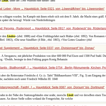
te
Linde
, unter der 1568 Wilhelm eine nieder- land
d: Leber - More → Hauptstück: Seite 0321, von
Löwenäffchen
bis
Löwenorden
schlagen wurden. Im Kampfe mit ihnen erhob sich seit dem 9. Jahrh. die Macht eines gräfl. G
en später die herzogl. Würde von Niederlothringen
d: Perugia - Rudersport → Hauptstück: Seite 0917, von
Rodeneck
bis
Röderland
er den
Linden
» (ebd. 1888) und «Eine Frühlingsfahrt nach Malta» (ebd. 1892). Von Romanen ve
erl. 1863), «Die neue Sündflut» (4 Bde., ebd. 1865), «Von Gottes Gnaden» (ebd
d: Supplement → Hauptstück: Seite 0337, von
Divisionsarzt
bis
Donau
. A.Stroganow, mit jährlicher Produktion von über 600 000 Pud Eisen und 1500 Pud Stahl. D
ung. ^Dodds, besiegte in dem Feldzug gegen Konig Behanzin
antis - Blatthornkäf[...] → Hauptstück: Seite 0754,
Berlin (Monumente, Kirchen, Pr
aber die Reiterstatue Friedrichs d. Gr. (s. Tafel "Bildhauerkunst VIII", Fig. 3) am Eingang de
che, nachdem noch unter Friedrich Wilhelm III. 1840
stanzgeschäft - Faidh[...] → Hauptstück: Seite 0087, von
Dorsum
bis
Dortmund
ahn in der Nähe des Stationsgebäudes eine uralte, morsche
Linde
und vor derselben einen Tis
hauen. An dieser Stelle sollen weiland die Femgerichte, für welche