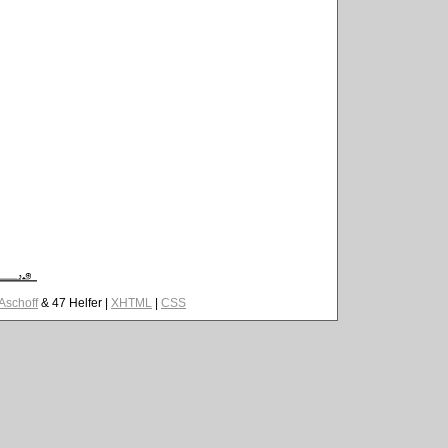
 Aschoff
& 47 Helfer |
XHTML
|
CSS