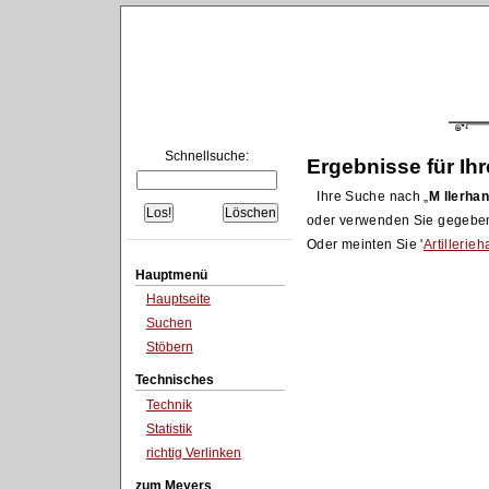
Schnellsuche:
Ergebnisse für Ih
Ihre Suche nach
M llerha
oder verwenden Sie gegebe
Oder meinten Sie '
Artillerie
Hauptmenü
Hauptseite
Suchen
Stöbern
Technisches
Technik
Statistik
richtig Verlinken
zum Meyers