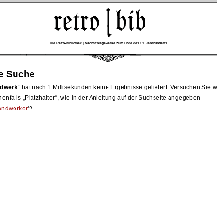
Die Retro-Bibliothek | Nachschlagewerke zum Ende des 19. Jahrhunderts
re Suche
ndwerk
hat nach 1 Millisekunden keine Ergebnisse geliefert. Versuchen Sie
nenfalls
Platzhalter
, wie in der Anleitung auf der Suchseite angegeben.
handwerker
'?