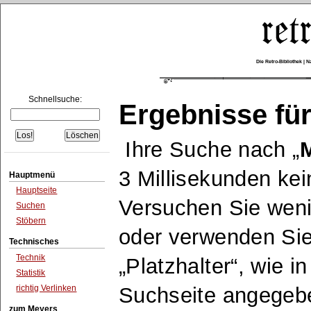
Die Retro-Bibliothek |
Schnellsuche:
Ergebnisse für
Ihre Suche nach
M
3 Millisekunden kei
Hauptmenü
Hauptseite
Versuchen Sie wen
Suchen
Stöbern
oder verwenden Sie
Technisches
Technik
Platzhalter
, wie i
Statistik
richtig Verlinken
Suchseite angegeb
zum Meyers