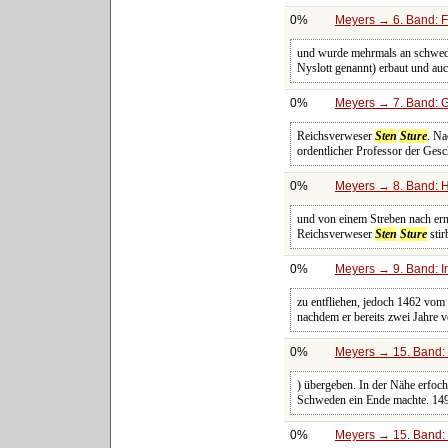
0%
Meyers → 6. Band: Fa
und wurde mehrmals an schwedi
Nyslott genannt) erbaut und a
0%
Meyers → 7. Band: G
Reichsverweser
Sten
Sture
. Na
ordentlicher Professor der Ges
0%
Meyers → 8. Band: Ha
und von einem Streben nach ern
Reichsverweser
Sten
Sture
stir
0%
Meyers → 9. Band: I
zu entfliehen, jedoch 1462 vom
nachdem er bereits zwei Jahre 
0%
Meyers → 15. Band: 
) übergeben. In der Nähe erfoc
Schweden ein Ende machte. 149
0%
Meyers → 15. Band: 