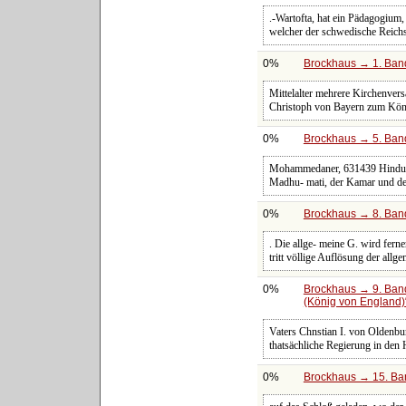
.-Wartofta, hat ein Pädagogium
welcher der schwedische Reich
0%
Brockhaus → 1. Band
Mittelalter mehrere Kirchenve
Christoph von Bayern zum Kön
0%
Brockhaus → 5. Band:
Mohammedaner, 631439 Hindu. D
Madhu- mati, der Kamar und de
0%
Brockhaus → 8. Band
. Die allge- meine G. wird fern
tritt völlige Auflösung der allg
0%
Brockhaus → 9. Band
(König von England)
Vaters Chnstian I. von Oldenbu
thatsächliche Regierung in de
0%
Brockhaus → 15. Ban