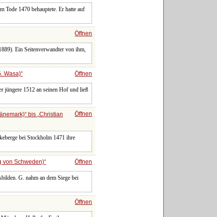
em Tode 1470 behauptete. Er hatte auf
Öffnen
 1889). Ein Seitenverwandter von ihm,
G. Wasa)
Öffnen
r jüngere 1512 an seinen Hof und ließ
Öffnen
 Dänemark)
bis
Christian
keberge bei Stockholm 1471 ihre
nig von Schweden)
Öffnen
sbilden. G. nahm an dem Siege bei
Öffnen