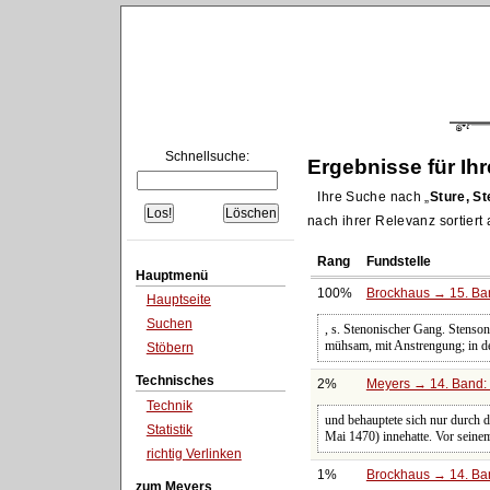
Schnellsuche:
Ergebnisse für Ih
Ihre Suche nach
Sture, St
nach ihrer Relevanz sortiert
Rang
Fundstelle
Hauptmenü
100%
Brockhaus → 15. Ban
Hauptseite
Suchen
, s. Stenonischer Gang. Stenso
mühsam, mit Anstrengung; in de
Stöbern
Technisches
2%
Meyers → 14. Band: 
Technik
und behauptete sich nur durch 
Statistik
Mai 1470) innehatte. Vor sein
richtig Verlinken
1%
Brockhaus → 14. Ba
zum Meyers