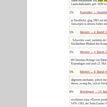
Talent bekundende Tod
Sten
St
Landschaftsmaler, geb. 1839 zu
1%
Kuenstler → Hauptst
in Stockholm, ging 1861 auf di
Antwerpen in dessen Atelier ein
1%
Meyers → 4. Band: C
. Schweden ward, nachdem der
Stockholmer Blutbad den Krie
1%
Meyers → 4. Band: C
89 Christian (Könige von Däne
Kopenhagen und starb 22. Mai 1
1%
Meyers → 9. Band: I
allgemein anerkannt, jedoch dur
diesen, zwang ihn, sich in St
0%
Brockhaus → 15. Ban
erschienen seine «Œuvres posthu
1470‒1503, der Sohn Gustav S