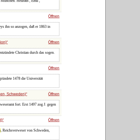
 München. Hellrath , Emil ,
Öffnen
ys ihn so anzogen, daß er 1863 in
ion)
Öffnen
ntzündete Christian durch das sogen.
Öffnen
 gründete 1478 die Universität
ben, Schweden)
Öffnen
weseramt fort. Erst 1497 zog J. gegen
t)
Öffnen
n
, Reichsverweser von Schweden,