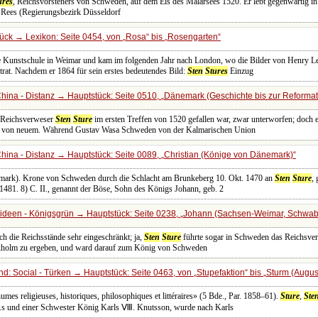
ures
, Reichsvorstehers von Schweden, auf dem Eis des Mälarsees 1520. Er lebt gegenwärtig in
 Rees (Regierungsbezirk Düsseldorf
ück → Lexikon: Seite 0454, von
Rosa
bis
Rosengarten
e Kunstschule in Weimar und kam im folgenden Jahr nach London, wo die Bilder von Henry Le
trat. Nachdem er 1864 für sein erstes bedeutendes Bild:
Sten
Stures
Einzug
hina - Distanz → Hauptstück: Seite 0510,
Dänemark (Geschichte bis zur Reformat
 Reichsverweser
Sten
Sture
im ersten Treffen von 1520 gefallen war, zwar unterworfen; doch e
g von neuem. Während Gustav Wasa Schweden von der Kalmarischen Union
hina - Distanz → Hauptstück: Seite 0089,
Christian (Könige von Dänemark)
mark). Krone von Schweden durch die Schlacht am Brunkeberg 10. Okt. 1470 an
Sten
Sture
,
481. 8) C. II., genannt der Böse, Sohn des Königs Johann, geb. 2
rideen - Königsgrün → Hauptstück: Seite 0238,
Johann (Sachsen-Weimar, Schwa
ch die Reichsstände sehr eingeschränkt; ja,
Sten
Sture
führte sogar in Schweden das Reichsver
ockholm zu ergeben, und ward darauf zum König von Schweden
d: Social - Türken → Hauptstück: Seite 0463, von
Stupefaktion
bis
Sturm (Augus
mes religieuses, historiques, philosophiques et littéraires» (5 Bde., Par. 1858‒61).
Sture
,
Ste
.s und einer Schwester König Karls Ⅷ. Knutsson, wurde nach Karls