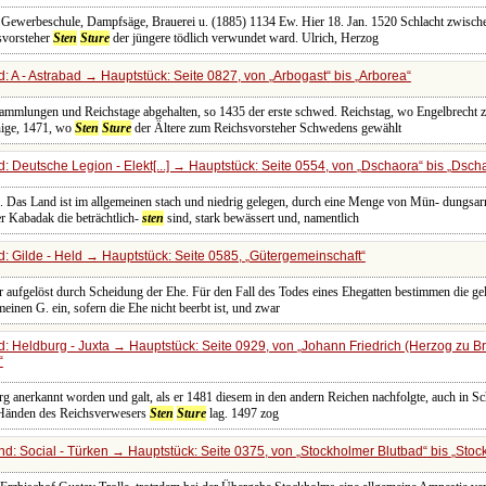
, Gewerbeschule, Dampfsäge, Brauerei u. (1885) 1134 Ew. Hier 18. Jan. 1520 Schlacht zwisc
svorsteher
Sten
Sture
der jüngere tödlich verwundet ward. Ulrich, Herzog
: A - Astrabad → Hauptstück: Seite 0827, von
Arbogast
bis
Arborea
rsammlungen und Reichstage abgehalten, so 1435 der erste schwed. Reichstag, wo Engelbrech
ige, 1471, wo
Sten
Sture
der Ältere zum Reichsvorsteher Schwedens gewählt
 Deutsche Legion - Elekt[...] → Hauptstück: Seite 0554, von
Dschaora
bis
Dscha
as Land ist im allgemeinen stach und niedrig gelegen, durch eine Menge von Mün- dungsar
r Kabadak die beträchtlich-
sten
sind, stark bewässert und, namentlich
: Gilde - Held → Hauptstück: Seite 0585,
Gütergemeinschaft
er aufgelöst durch Scheidung der Ehe. Für den Fall des Todes eines Ehegatten bestimmen die g
emeinen G. ein, sofern die Ehe nicht beerbt ist, und zwar
: Heldburg - Juxta → Hauptstück: Seite 0929, von
Johann Friedrich (Herzog zu B
rg anerkannt worden und galt, als er 1481 diesem in den andern Reichen nachfolgte, auch in S
n Händen des Reichsverwesers
Sten
Sture
lag. 1497 zog
d: Social - Türken → Hauptstück: Seite 0375, von
Stockholmer Blutbad
bis
Stoc