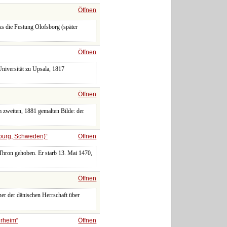
Öffnen
s die Festung Olofsborg (später
Öffnen
niversität zu Upsala, 1817
Öffnen
 zweiten, 1881 gemalten Bilde: der
zburg, Schweden)
Öffnen
Thron gehoben. Er starb 13. Mai 1470,
Öffnen
er der dänischen Herrschaft über
ürheim
Öffnen