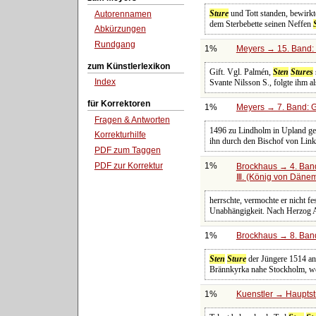
Sture
und Tott standen, bewirkt
Autorennamen
dem Sterbebette seinen Neffen
Abkürzungen
Rundgang
1%
Meyers → 15. Band: 
zum Künstlerlexikon
Gift. Vgl. Palmén,
Sten
Stures
Index
Svante Nilsson S., folgte ihm a
für Korrektoren
1%
Meyers → 7. Band: G
Fragen & Antworten
1496 zu Lindholm in Upland geb
Korrekturhilfe
ihn durch den Bischof von Lin
PDF zum Taggen
PDF zur Korrektur
1%
Brockhaus → 4. Band
Ⅲ. (König von Däne
herrschte, vermochte er nicht f
Unabhängigkeit. Nach Herzog 
1%
Brockhaus → 8. Band
Sten
Sture
der Jüngere 1514 an
Brännkyrka nahe Stockholm, w
1%
Kuenstler → Hauptst