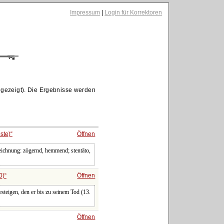
Impressum
|
Login für Korrektoren
gezeigt). Die Ergebnisse werden
ste)
Öffnen
zeichnung: zögernd, hemmend; stentāto,
0)
Öffnen
steigen, den er bis zu seinem Tod (13.
Öffnen