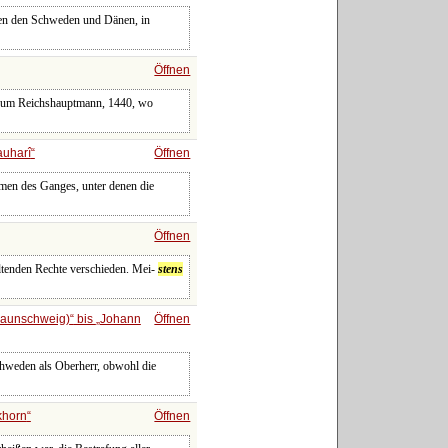
hen den Schweden und Dänen, in
Öffnen
t zum Reichshauptmann, 1440, wo
uharî
Öffnen
men des Ganges, unter denen die
Öffnen
eltenden Rechte verschieden. Mei-
stens
raunschweig)
bis
Johann
Öffnen
chweden als Oberherr, obwohl die
khorn
Öffnen