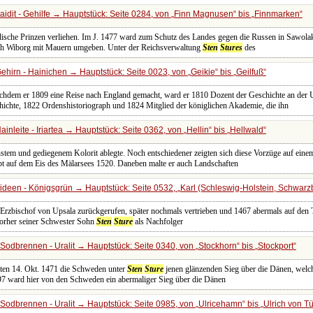
idit - Gehilfe → Hauptstück: Seite 0284, von
Finn Magnusen
bis
Finnmarken
sche Prinzen verliehen. Im J. 1477 ward zum Schutz des Landes gegen die Russen in Sawolak
uch Wiborg mit Mauern umgeben. Unter der Reichsverwaltung
Sten
Stures
des
ehirn - Hainichen → Hauptstück: Seite 0023, von
Geikie
bis
Geilfuß
chdem er 1809 eine Reise nach England gemacht, ward er 1810 Dozent der Geschichte an der U
chichte, 1822 Ordenshistoriograph und 1824 Mitglied der königlichen Akademie, die ihn
inleite - Iriartea → Hauptstück: Seite 0362, von
Hellin
bis
Hellwald
stem und gediegenem Kolorit ablegte. Noch entschiedener zeigten sich diese Vorzüge auf einem
bt auf dem Eis des Mälarsees 1520. Daneben malte er auch Landschaften
rideen - Königsgrün → Hauptstück: Seite 0532,
Karl (Schleswig-Holstein, Schwar
 Erzbischof von Upsala zurückgerufen, später nochmals vertrieben und 1467 abermals auf den 
vorher seiner Schwester Sohn
Sten
Sture
als Nachfolger
Sodbrennen - Uralit → Hauptstück: Seite 0340, von
Stockhorn
bis
Stockport
hten 14. Okt. 1471 die Schweden unter
Sten
Sture
jenen glänzenden Sieg über die Dänen, welch
7 ward hier von den Schweden ein abermaliger Sieg über die Dänen
Sodbrennen - Uralit → Hauptstück: Seite 0985, von
Ulricehamn
bis
Ulrich von T