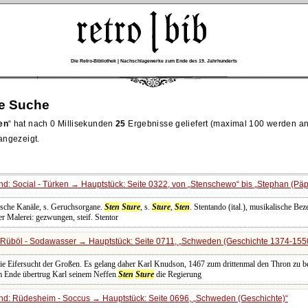
Die Retro-Bibliothek | Nachschlagewerke zum Ende des 19. Jahrhunderts
re Suche
en
hat nach 0 Millisekunden
25
Ergebnisse geliefert (maximal 100 werden an
 angezeigt.
d: Social - Türken → Hauptstück: Seite 0322, von
Stenschewo
bis
Stephan (Päp
nsche Kanäle, s. Geruchsorgane.
Sten
Sture
, s.
Sture
,
Sten
. Stentando (ital.), musikalische Be
r Malerei: gezwungen, steif. Stentor
Rüböl - Sodawasser → Hauptstück: Seite 0711,
Schweden (Geschichte 1374-155
die Eifersucht der Großen. Es gelang daher Karl Knudson, 1467 zum drittenmal den Thron zu be
em Ende übertrug Karl seinem Neffen
Sten
Sture
die Regierung
nd: Rüdesheim - Soccus → Hauptstück: Seite 0696,
Schweden (Geschichte)