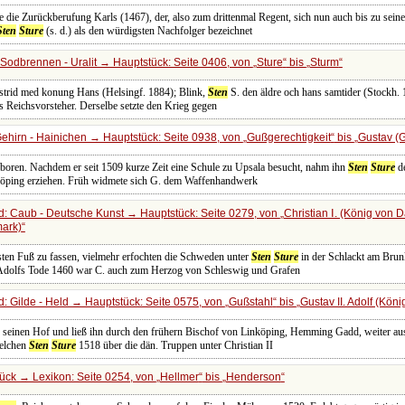
e die Zurückberufung Karls (1467), der, also zum drittenmal Regent, sich nun auch bis zu sein
Sten
Sture
(s. d.) als den würdigsten Nachfolger bezeichnet
Sodbrennen - Uralit → Hauptstück: Seite 0406, von
Sture
bis
Sturm
strid med konung Hans (Helsingf. 1884); Blink,
Sten
S. den äldre och hans samtider (Stockh.
ls Reichsvorsteher. Derselbe setzte den Krieg gegen
ehirn - Hainichen → Hauptstück: Seite 0938, von
Gußgerechtigkeit
bis
Gustav (
oren. Nachdem er seit 1509 kurze Zeit eine Schule zu Upsala besucht, nahm ihn
Sten
Sture
de
köping erziehen. Früh widmete sich G. dem Waffenhandwerk
: Caub - Deutsche Kunst → Hauptstück: Seite 0279, von
Christian Ⅰ. (König von
mark)
esten Fuß zu fassen, vielmehr erfochten die Schweden unter
Sten
Sture
in der Schlackt am Brun
Adolfs Tode 1460 war C. auch zum Herzog von Schleswig und Grafen
: Gilde - Held → Hauptstück: Seite 0575, von
Gußstahl
bis
Gustav II. Adolf (Kö
 seinen Hof und ließ ihn durch den frühern Bischof von Linköping, Hemming Gadd, weiter au
elchen
Sten
Sture
1518 über die dän. Truppen unter Christian II
ück → Lexikon: Seite 0254, von
Hellmer
bis
Henderson