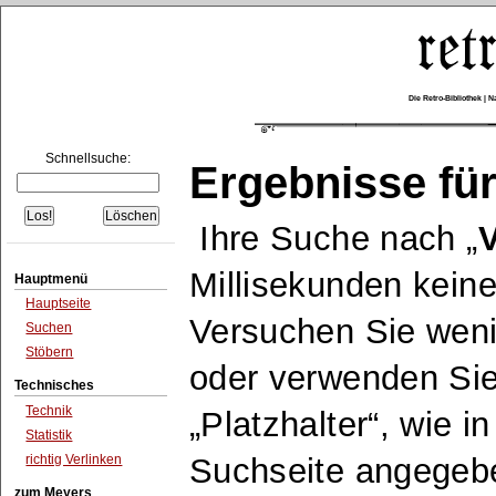
Die Retro-Bibliothek |
Schnellsuche:
Ergebnisse für
Ihre Suche nach
Millisekunden keine
Hauptmenü
Hauptseite
Versuchen Sie wen
Suchen
Stöbern
oder verwenden Sie
Technisches
Technik
Platzhalter
, wie i
Statistik
richtig Verlinken
Suchseite angegeb
zum Meyers