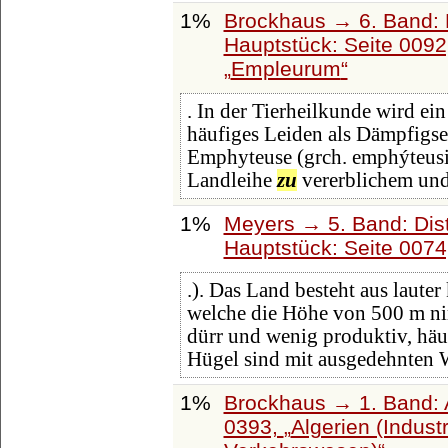
1%
Brockhaus → 6. Band: 
Hauptstück: Seite 009
Empleurum
. In der Tierheilkunde wird ei
häufiges Leiden als Dämpfigsei
Emphyteuse (grch. emphýteusi
Landleihe
zu
vererblichem und
1%
Meyers → 5. Band: Dist
Hauptstück: Seite 007
.). Das Land besteht aus laute
welche die Höhe von 500 m n
dürr und wenig produktiv, häuf
Hügel sind mit ausgedehnten 
1%
Brockhaus → 1. Band: A
0393,
Algerien (Indus