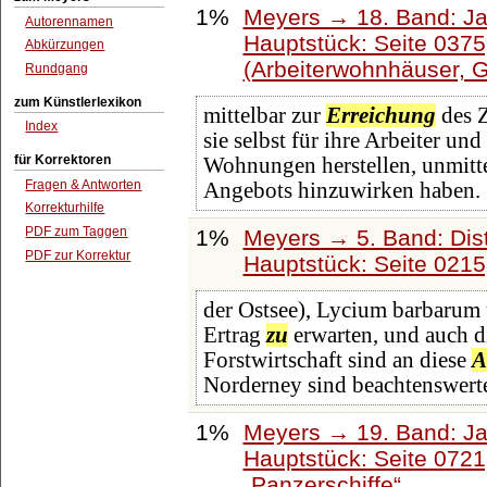
1%
Meyers → 18. Band: Ja
Autorennamen
Hauptstück: Seite 037
Abkürzungen
(Arbeiterwohnhäuser, G
Rundgang
zum Künstlerlexikon
mittelbar zur
Erreichung
des Z
Index
sie selbst für ihre Arbeiter u
für Korrektoren
Wohnungen herstellen, unmitte
Fragen & Antworten
Angebots hinzuwirken haben.
Korrekturhilfe
PDF zum Taggen
1%
Meyers → 5. Band: Dist
PDF zur Korrektur
Hauptstück: Seite 021
der Ostsee), Lycium barbarum 
Ertrag
zu
erwarten, und auch 
Forstwirtschaft sind an diese
A
Norderney sind beachtenswert
1%
Meyers → 19. Band: Ja
Hauptstück: Seite 072
Panzerschiffe