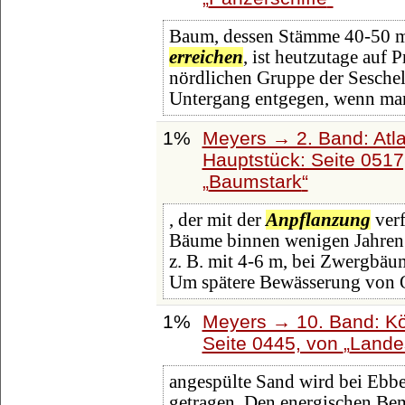
Baum, dessen Stämme 40-50 m 
erreichen
, ist heutzutage auf 
nördlichen Gruppe der Seschel
Untergang entgegen, wenn man
1%
Meyers → 2. Band: Atlan
Hauptstück: Seite 051
Baumstark
, der mit der
Anpflanzung
verf
Bäume binnen wenigen Jahre
z. B. mit 4-6 m, bei Zwergbäu
Um spätere Bewässerung von 
1%
Meyers → 10. Band: Kö
Seite 0445, von
Landes
angespülte Sand wird bei Ebb
getragen. Den energischen Be