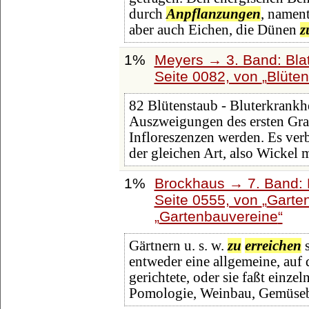
durch
Anpflanzungen
, nament
aber auch Eichen, die Dünen
z
1%
Meyers → 3. Band: Blat
Seite 0082, von
Blüte
82 Blütenstaub - Bluterkrankh
Auszweigungen des ersten Gra
Infloreszenzen werden. Es ver
der gleichen Art, also Wickel 
1%
Brockhaus → 7. Band: F
Seite 0555, von
Garte
Gartenbauvereine
Gärtnern u. s. w.
zu
erreichen
s
entweder eine allgemeine, auf
gerichtete, oder sie faßt einz
Pomologie, Weinbau, Gemüse