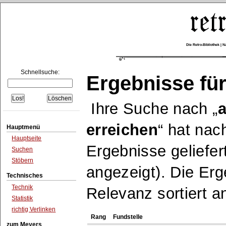
Die Retro-Bibliothek |
Schnellsuche:
Ergebnisse für
Ihre Suche nach
erreichen
hat nach
Hauptmenü
Hauptseite
Ergebnisse geliefe
Suchen
Stöbern
angezeigt). Die Er
Technisches
Technik
Relevanz sortiert a
Statistik
richtig Verlinken
Rang
Fundstelle
zum Meyers