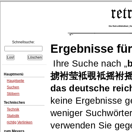
Die Retro-Bibliothek |
Schnellsuche:
Ergebnisse für
Ihre Suche nach
掳袝莹袛覗袛摇袝摇
Hauptmenü
Hauptseite
das deutsche reic
Suchen
Stöbern
keine Ergebnisse ge
Technisches
Technik
weniger Suchwörte
Statistik
richtig Verlinken
verwenden Sie geg
zum Meyers