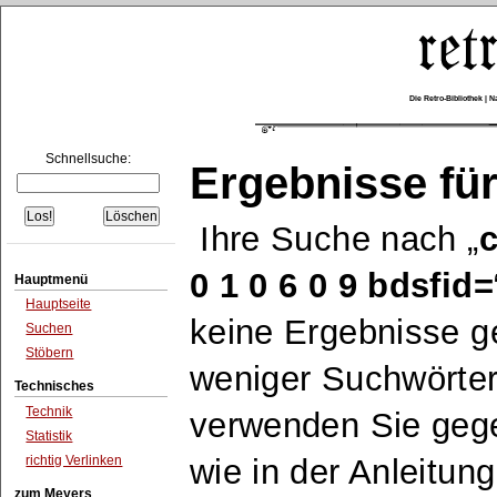
Die Retro-Bibliothek |
Schnellsuche:
Ergebnisse für
Ihre Suche nach
c
0 1 0 6 0 9 bdsfid=
Hauptmenü
Hauptseite
keine Ergebnisse ge
Suchen
Stöbern
weniger Suchwörte
Technisches
Technik
verwenden Sie geg
Statistik
richtig Verlinken
wie in der Anleitun
zum Meyers