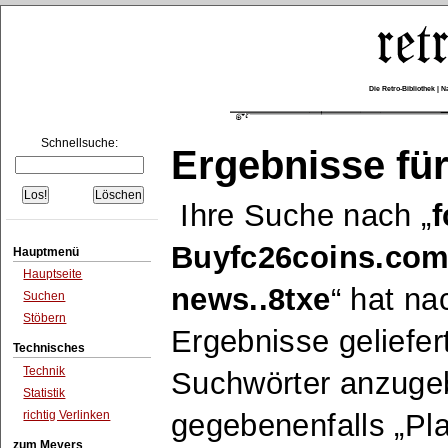
Die Retro-Bibliothek |
Schnellsuche:
Ergebnisse für
Ihre Suche nach
f
Buyfc26coins.com 
Hauptmenü
Hauptseite
news..8txe
hat nac
Suchen
Stöbern
Ergebnisse geliefer
Technisches
Technik
Suchwörter anzuge
Statistik
richtig Verlinken
gegebenenfalls
Pla
zum Meyers