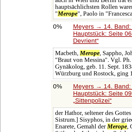
auch in Wien und Berlin trat e
hauptsächlichsten Rollen waren
"
Merope
", Paolo in "Francesc
0%
Meyers → 14. Band:
Hauptstück: Seite 0
Devrient
Macbeth,
Merope
, Sappho, Jo
"Braut von Messina". Vgl. Ph.
Gynäkolog, geb. 11. Sept. 1838 
Würzburg und Rostock, ging 1
0%
Meyers → 14. Band:
Hauptstück: Seite 0
Sittenpolizei
der Hathor, seltener des Gotte
Sistrum.] Sisyphos, in der gr
Enarete, Gemahl der
Merope
,