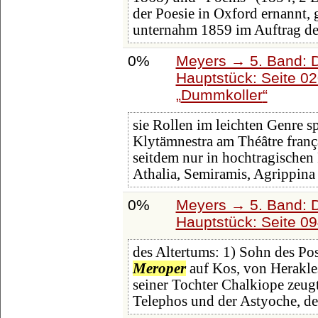
der Poesie in Oxford ernannt, 
unternahm 1859 im Auftrag de
0%
Meyers → 5. Band: Di
Hauptstück: Seite 0
Dummkoller
sie Rollen im leichten Genre sp
Klytämnestra am Théâtre franç
seitdem nur in hochtragischen
Athalia, Semiramis, Agrippina 
0%
Meyers → 5. Band: Di
Hauptstück: Seite 0
des Altertums: 1) Sohn des Po
Meroper
auf Kos, von Herakles
seiner Tochter Chalkiope zeugt
Telephos und der Astyoche, de