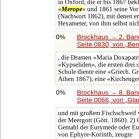
in Oxford, die er bis 1867 bek
«
Merope
» und 1861 seine Vo
(Nachwort 1862), mit denen er
Hexameter, von ihm selbst nic
0%
Brockhaus → 2. Band
Seite 0830, von
Ber
, die Dramen «Maria Doxapatri
«Kypseliden», die ersten drei 
Schule diente eine «Griech. G
Athen 1867), eine «Kirchengesc
0%
Brockhaus → 8. Band
Seite 0066, von
Gla
und mit großem Fischschweif v
der Meergott (Gött. 1860). 2)
Gemahl der Eurymede oder Eur
von Ephyre-Korinth, zeugte