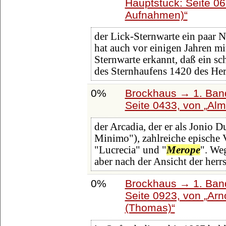
Hauptstück: Seite 0
Aufnahmen)
der Lick-Sternwarte ein paar N
hat auch vor einigen Jahren mi
Sternwarte erkannt, daß ein s
des Sternhaufens 1420 des He
0%
Brockhaus → 1. Band
Seite 0433, von
Alm
der Arcadia, der er als Jonio 
Minimo"), zahlreiche epische 
"Lucrecia" und "
Merope
". We
aber nach der Ansicht der her
0%
Brockhaus → 1. Band
Seite 0923, von
Arn
(Thomas)