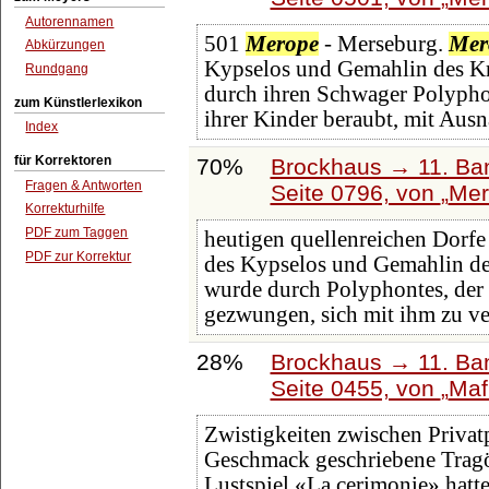
Autorennamen
501
Merope
- Merseburg.
Mer
Abkürzungen
Kypselos und Gemahlin des K
Rundgang
durch ihren Schwager Polyphon
zum Künstlerlexikon
ihrer Kinder beraubt, mit Aus
Index
für Korrektoren
70%
Brockhaus → 11. Ban
Fragen & Antworten
Seite 0796, von
Me
Korrekturhilfe
PDF zum Taggen
heutigen quellenreichen Dorfe
PDF zur Korrektur
des Kypselos und Gemahlin de
wurde durch Polyphontes, der 
gezwungen, sich mit ihm zu v
28%
Brockhaus → 11. Ban
Seite 0455, von
Maf
Zwistigkeiten zwischen Privatp
Geschmack geschriebene Trag
Lustspiel «La cerimonie» hatt