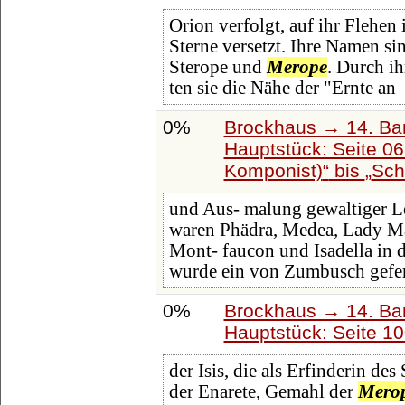
Orion verfolgt, auf ihr Flehen
Sterne versetzt. Ihre Namen si
Sterope und
Merope
. Durch i
ten sie die Nähe der "Ernte an
0%
Brockhaus → 14. Ba
Hauptstück: Seite 0
Komponist)
bis
Sch
und Aus- malung gewaltiger Le
waren Phädra, Medea, Lady M
Mont- faucon und Isadella in 
wurde ein von Zumbusch gefer
0%
Brockhaus → 14. Ba
Hauptstück: Seite 1
der Isis, die als Erfinderin des
der Enarete, Gemahl der
Mero