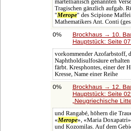
martellianisch genannten Vers
Tragischen gänzlich aufgab. 
"
Merope
" des Scipione Maffe
Mathematikers Ant. Conti (ges
0%
Brockhaus → 10. Ba
Hauptstück: Seite 0
vorkommender Azofarbstoff, d
Naphtholdisulfosäure erhalten
färbt. Kresphontes, einer der H
Kresse, Name einer Reihe
0%
Brockhaus → 12. Ba
Hauptstück: Seite 0
Neugriechische Litte
und Rangabé, höhern die Traue
«
Merope
», «Maria Doxapatri»
und Kozomilas. Auf dem Gebiet