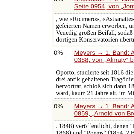
Seite 0954, von
Jom
, wie «Ricimero», «Astianatte»
gefeierten Namen erworben, un
Venedig großen Beifall, sodaß
dortigen Konservatorien übertr
0%
Meyers → 1. Band: A 
0388, von
Almaty
b
Oporto, studierte seit 1816 di
drei antik gehaltenen Tragödie
hervortrat, schloß sich dann 
ward, kaum 21 Jahre alt, im M
0%
Meyers → 1. Band: A 
0859,
Arnold von Br
. 1848) veröffentlicht, denen
1868) und "Poems" (1854, 2 Bd