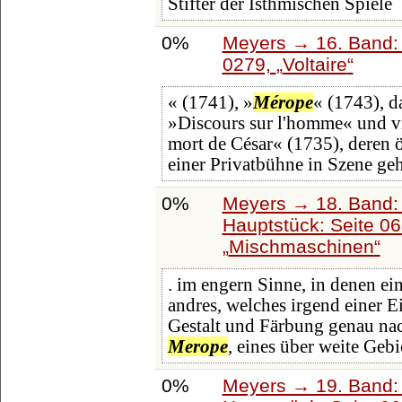
Stifter der Isthmischen Spiele
0%
Meyers → 16. Band: 
0279,
Voltaire
« (1741), »
Mérope
« (1743), d
»Discours sur l'homme« und vie
mort de César« (1735), deren 
einer Privatbühne in Szene ge
0%
Meyers → 18. Band: 
Hauptstück: Seite 0
Mischmaschinen
. im engern Sinne, in denen ein
andres, welches irgend einer E
Gestalt und Färbung genau nac
Merope
, eines über weite Gebi
0%
Meyers → 19. Band: 