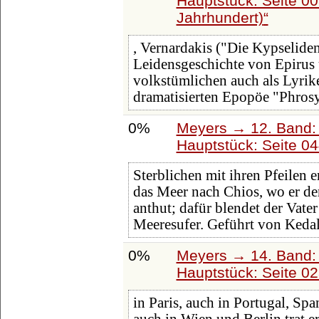
Hauptstück: Seite 0
Jahrhundert)
, Vernardakis ("Die Kypseliden
Leidensgeschichte von Epirus 
volkstümlichen auch als Lyrike
dramatisierten Epopöe "Phros
0%
Meyers → 12. Band:
Hauptstück: Seite 0
Sterblichen mit ihren Pfeilen 
das Meer nach Chios, wo er d
anthut; dafür blendet der Vate
Meeresufer. Geführt von Kedal
0%
Meyers → 14. Band:
Hauptstück: Seite 0
in Paris, auch in Portugal, Sp