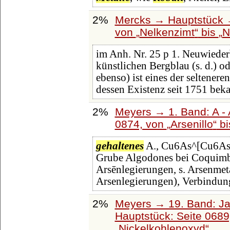
2%
Mercks → Hauptstück 
von
Nelkenzimt
bis
N
im Anh. Nr. 25 p 1. Neuwieder
künstlichen Bergblau (s. d.) od
ebenso) ist eines der seltene
dessen Existenz seit 1751 bek
2%
Meyers → 1. Band: A - 
0874, von
Arsenillo
b
gehaltenes
A., Cu6As^[Cu6As] 
Grube Algodones bei Coquimbo
Arsēnlegierungen, s. Arsenmeta
Arsenlegierungen), Verbindun
2%
Meyers → 19. Band: Ja
Hauptstück: Seite 068
Nickelkohlenoxyd