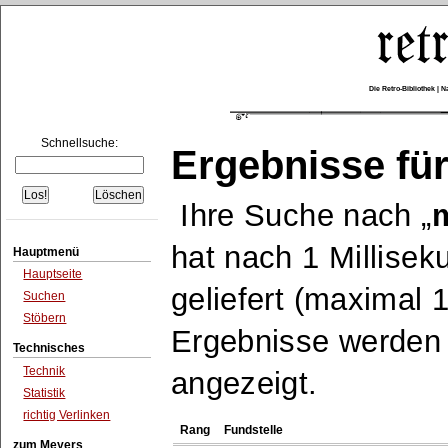
Die Retro-Bibliothek |
Schnellsuche:
Ergebnisse für
Ihre Suche nach
m
hat nach 1 Millise
Hauptmenü
Hauptseite
geliefert (maximal 
Suchen
Stöbern
Ergebnisse werden n
Technisches
Technik
angezeigt.
Statistik
richtig Verlinken
Rang
Fundstelle
zum Meyers