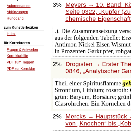
3%
Meyers → 10. Band: Kö
Autorennamen
Seite 0322,
Kupfer (Z
Abkürzungen
chemische Eigenschaft
Rundgang
zum Künstlerlexikon
.). Die Zusammensetzung versc
Index
aus der folgenden Tabelle: Er
für Korrektoren
Antimon Nickel Eisen Wismut
Fragen & Antworten
in Prozenten Garkupfer, rohga
Korrekturhilfe
PDF zum Taggen
2%
Drogisten → Erster The
PDF zur Korrektur
0846,
Analytischer Ga
Theil einer Spiritusflamme
geh
Strontium, Lithium; rosaroth: 
grün: Baryum, Borsäure; grünl
Glasröhrchen. Ein Körnchen de
2%
Mercks → Hauptstück 
von
Knochen
bis
Kob