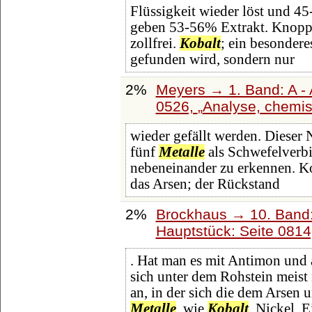
Flüssigkeit wieder löst und 45
geben 53-56% Extrakt. Knopp
zollfrei.
Kobalt
; ein besonder
gefunden wird, sondern nur
2%
Meyers → 1. Band: A - 
0526,
Analyse, chemi
wieder gefällt werden. Dieser 
fünf
Metalle
als Schwefelverbin
nebeneinander zu erkennen. K
das Arsen; der Rückstand
2%
Brockhaus → 10. Band:
Hauptstück: Seite 081
. Hat man es mit Antimon und 
sich unter dem Rohstein meist 
an, in der sich die dem Arsen
Metalle
, wie
Kobalt
, Nickel, E