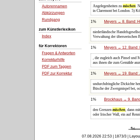
Angelegenheiten zu
mischen
. 
Autorennamen
in Claremont bei London. 5) Kö
Abkürzungen
Rundgang
1%
Meyers → 8. Band: Ha
zum Künstlerlexikon
niederländische Handelsgesellsc
Index
Verwaltung der überseeischen 
für Korrektoren
1%
Meyers → 12. Band: 
Fragen & Antworten
, die zugleich auch Pinsel und 
Korrekturhilfe
aus ihnen die zum Gemälde an
PDF zum Taggen
PDF zur Korrektur
1%
Meyers → 19. Band: 
undurchdringliche Dickichte her
Büsche der Zwergmispel bei, o
1%
Brockhaus → 9. Band
den Grenzen
mischen
, dann mit
oder Irischer Wall, ein auf Re
07.08.2026 22:53 | 1873/3 | Layou