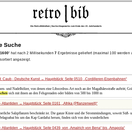
Die Retro-Bibliothek | Nachschlagewerke zum Ende des 19. Jahrhunderts
re Suche
 1600
hat nach 2 Millisekunden
7
Ergebnisse geliefert (maximal 100 werden 
ortiert angezeigt.
: Caub - Deutsche Kunst → Hauptstück: Seite 0510,
Cordilleren-Eisenbahnen
en- und Nadelhölzer, von denen eine Libocedrus-Art noch an der Magalhãesstraße auftritt; Gr
schen
sich mit ihnen an den Felsgestaden oder bilden von 500 bis 1000 m
- Atlantiden → Hauptstück: Seite 0161,
Afrika (Pflanzenwelt)
erliche Salzpflanzen beschränkt ist. Die ganze Küste und die Strommündungen, soweit Süß- 
Delagoabai bis um das Kap Gardafui herum, finden sich von den wunderlichen
- Atlantiden → Hauptstück: Seite 0439, von
Amalrich von Bena
bis
Amapola