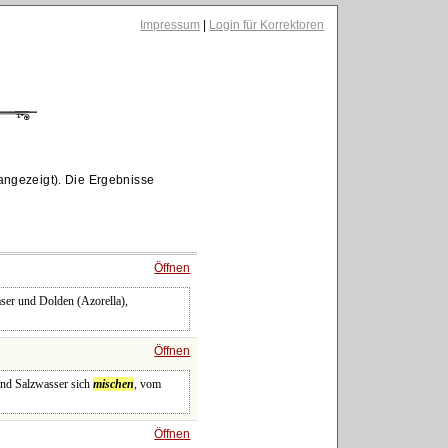
Impressum
|
Login für Korrektoren
angezeigt). Die Ergebnisse
Öffnen
äser und Dolden (Azorella),
Öffnen
und Salzwasser sich
mischen
, vom
Öffnen