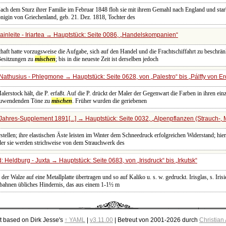
Nach dem Sturz ihrer Familie im Februar 1848 floh sie mit ihrem Gemahl nach England und star
nigin von Griechenland, geb. 21. Dez. 1818, Tochter des
inleite - Iriartea → Hauptstück: Seite 0086,
Handelskompanien
haft hatte vorzugsweise die Aufgabe, sich auf den Handel und die Frachtschiffahrt zu beschrän
Besitzungen zu
mischen
; bis in die neueste Zeit ist derselben jedoch
Nathusius - Phlegmone → Hauptstück: Seite 0628, von
Palestro
bis
Pálffy von E
Malerstock hält, die P. erfaßt. Auf die P. drückt der Maler der Gegenwart die Farben in ihren 
zuwendenden Töne zu
mischen
. Früher wurden die geriebenen
Jahres-Supplement 1891[...] → Hauptstück: Seite 0032,
Alpenpflanzen (Strauch-, 
stellen; ihre elastischen Äste leisten im Winter dem Schneedruck erfolgreichen Widerstand; hie
der sie werden strichweise von dem Strauchwerk des
: Heldburg - Juxta → Hauptstück: Seite 0683, von
Irisdruck
bis
Irkutsk
 der Walze auf eine Metallplatte übertragen und so auf Kaliko u. s. w. gedruckt. Irisglas, s. Irisi
nnbahnen übliches Hindernis, das aus einem 1-1½ m
t based on Dirk Jesse's
↑ YAML
|
v3.11.00
| Betreut von 2001-2026 durch
Christian