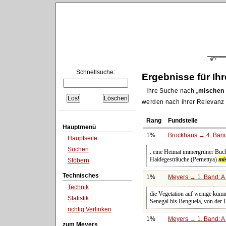
Schnellsuche:
Ergebnisse für Ih
Ihre Suche nach
mischen
werden nach ihrer Relevanz s
Rang
Fundstelle
Hauptmenü
1%
Brockhaus → 4. Band
Hauptseite
Suchen
. eine Heimat immergrüner Buch
Haidegesträuche (Pernettya)
mi
Stöbern
Technisches
1%
Meyers → 1. Band: A 
Technik
die Vegetation auf wenige kümm
Statistik
Senegal bis Benguela, von der 
richtig Verlinken
1%
Meyers → 1. Band: A 
zum Meyers