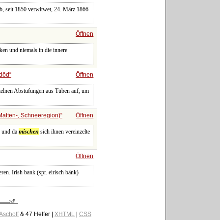
b, seit 1850 verwitwet, 24. März 1866
Öffnen
ken und niemals in die innere
rdöd
Öffnen
einzelnen Abstufungen aus Tüben auf, um
Matten-, Schneeregion)
Öffnen
r und da
mischen
sich ihnen vereinzelte
Öffnen
eren. Irish bank (spr. eirisch bänk)
 Aschoff
& 47 Helfer |
XHTML
|
CSS