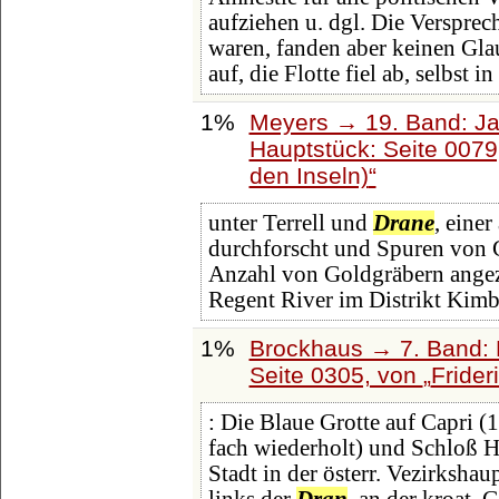
aufziehen u. dgl. Die Versprec
waren, fanden aber keinen Gl
auf, die Flotte fiel ab, selbst in
1%
Meyers → 19. Band: Ja
Hauptstück: Seite 007
den Inseln)
unter Terrell und
Drane
, eine
durchforscht und Spuren von 
Anzahl von Goldgräbern angez
Regent River im Distrikt Kimb
1%
Brockhaus → 7. Band: F
Seite 0305, von
Frider
: Die Blaue Grotte auf Capri
fach wiederholt) und Schloß 
Stadt in der österr. Vezirksha