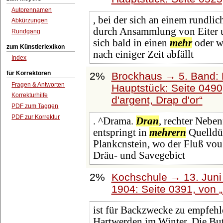
Autorennamen
, bei der sich an einem rundli
Abkürzungen
durch Ansammlung von Eiter un
Rundgang
sich bald in einen
mehr
oder w
zum Künstlerlexikon
nach einiger Zeit abfällt
Index
für Korrektoren
2%
Brockhaus → 5. Band: D
Fragen & Antworten
Hauptstück: Seite 049
Korrekturhilfe
d'argent, Drap d'or
PDF zum Taggen
PDF zur Korrektur
. ^Drama.
Dran
, rechter Neben
entspringt in
mehrern
Quelldüc
Plankcnstein, wo der Fluß vou
Dräu- und Savegebict
2%
Kochschule → 13. Juni 
1904: Seite 0391, von
ist für Backzwecke zu empfehle
Hartwerden im Winter. Die But