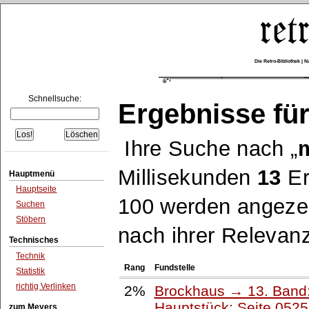
Die Retro-Bibliothek |
Schnellsuche:
Ergebnisse für
Ihre Suche nach
m
Millisekunden
13
Er
Hauptmenü
Hauptseite
100 werden angezei
Suchen
Stöbern
nach ihrer Relevanz
Technisches
Technik
Rang
Fundstelle
Statistik
richtig Verlinken
2%
Brockhaus → 13. Band:
Hauptstück: Seite 052
zum Meyers