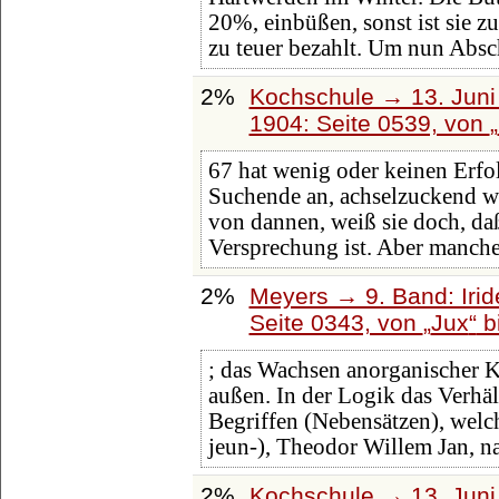
20%, einbüßen, sonst ist sie z
zu teuer bezahlt. Um nun Absc
2%
Kochschule → 13. Juni 
1904: Seite 0539, von
67 hat wenig oder keinen Erfo
Suchende an, achselzuckend wi
von dannen, weiß sie doch, da
Versprechung ist. Aber manche
2%
Meyers → 9. Band: Iri
Seite 0343, von
Jux
b
; das Wachsen anorganischer 
außen. In der Logik das Verhä
Begriffen (Nebensätzen), welch
jeun-), Theodor Willem Jan, n
2%
Kochschule → 13. Juni 