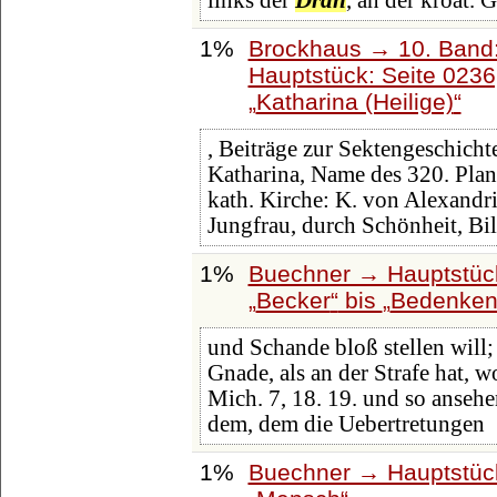
links der
Dran
, an der kroat. 
1%
Brockhaus → 10. Band:
Hauptstück: Seite 023
Katharina (Heilige)
, Beiträge zur Sektengeschicht
Katharina, Name des 320. Plan
kath. Kirche: K. von Alexandri
Jungfrau, durch Schönheit, Bi
1%
Buechner → Hauptstück
Becker
bis
Bedenke
und Schande bloß stellen will
Gnade, als an der Strafe hat, wo
Mich. 7, 18. 19. und so anseh
dem, dem die Uebertretungen
1%
Buechner → Hauptstück