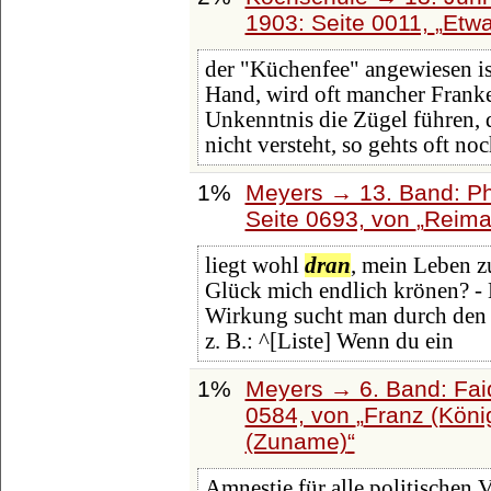
1903: Seite 0011,
Etwa
der "Küchenfee" angewiesen is
Hand, wird oft mancher Fran
Unkenntnis die Zügel führen, 
nicht versteht, so gehts oft no
1%
Meyers → 13. Band: Ph
Seite 0693, von
Reima
liegt wohl
dran
, mein Leben z
Glück mich endlich krönen? - 
Wirkung sucht man durch den 
z. B.: ^[Liste] Wenn du ein
1%
Meyers → 6. Band: Faid
0584, von
Franz (Köni
(Zuname)
Amnestie für alle politischen 