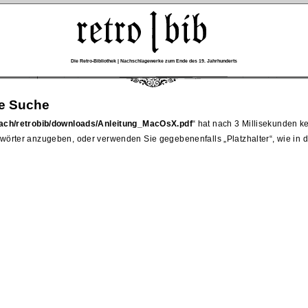
Die Retro-Bibliothek | Nachschlagewerke zum Ende des 19. Jahrhunderts
re Suche
ach/retrobib/downloads/Anleitung_MacOsX.pdf
hat nach 3 Millisekunden ke
wörter anzugeben, oder verwenden Sie gegebenenfalls
Platzhalter
, wie in 