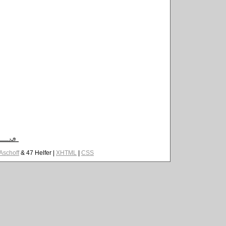
 Aschoff
& 47 Helfer |
XHTML
|
CSS