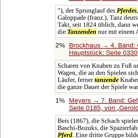
"), der Sprunglauf des
Pferdes
Galoppade (franz.), Tanz deuts
Takt, seit 1824 üblich, dann w
die
Tanzenden
nur mit einem
2%
Brockhaus → 4. Band: 
Hauptstück: Seite 033
Scharen von Knaben zu Fuß u
Wagen, die an den Spielen sic
Läufer, ferner
tanzende
Knaben
die ganze Dauer der Spiele war 
1%
Meyers → 7. Band: Geh
Seite 0185, von
Gerol
Beis (1867), die Schach spiel
Baschi-Bozuks, die Spazierfah
Pferd
. Eine dritte Gruppe bil