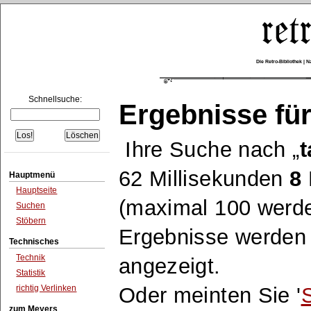
Die Retro-Bibliothek |
Schnellsuche:
Ergebnisse für
Ihre Suche nach
t
62 Millisekunden
8
Hauptmenü
Hauptseite
(maximal 100 werde
Suchen
Stöbern
Ergebnisse werden n
Technisches
Technik
angezeigt.
Statistik
richtig Verlinken
Oder meinten Sie '
zum Meyers