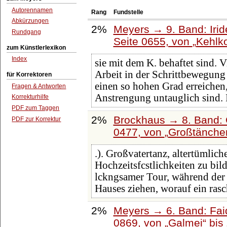
Autorennamen
Rang
Fundstelle
Abkürzungen
2%
Meyers → 9. Band: Iri
Rundgang
Seite 0655, von
Kehlko
zum Künstlerlexikon
Index
sie mit dem K. behaftet sind. V
Arbeit in der Schrittbewegung
für Korrektoren
einen so hohen Grad erreichen
Fragen & Antworten
Anstrengung untauglich sind. 
Korrekturhilfe
PDF zum Taggen
2%
Brockhaus → 8. Band: G
PDF zur Korrektur
0477, von
Großtänche
.). Großvatertanz, altertümlic
Hochzeitsfcstlichkeiten zu bil
lckngsamer Tour, während der 
Hauses ziehen, worauf ein ras
2%
Meyers → 6. Band: Faid
0869, von
Galmei
bis