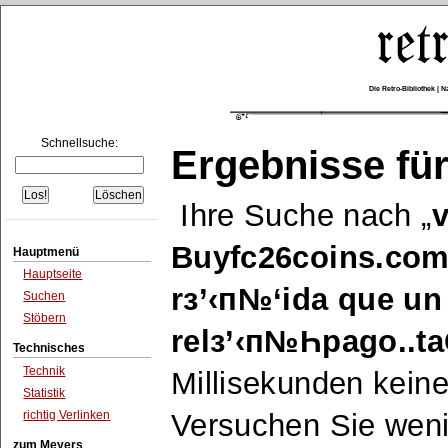
Die Retro-Bibliothek |
Schnellsuche:
Ergebnisse für
Ihre Suche nach
v
Buyfc26coins.com
Hauptmenü
Hauptseite
rз’‹п№‘ida que un
Suchen
Stöbern
relз’‹п№Һpago..t
Technisches
Technik
Millisekunden keine
Statistik
richtig Verlinken
Versuchen Sie wen
zum Meyers