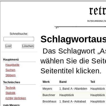
Die Retro-Bibliothek |
Schnellsuche:
Schlagwortau
Das Schlagwort
A
wählen Sie die Seit
Hauptmenü
Hauptseite
Seitentitel klicken.
Suchen
Stöbern
Werk
Band
Teil
Technisches
Technik
Meyers
1. Band: A - Atlantiden
Hauptstück
Statistik
Buechner
Hauptstück
Hauptstück
richtig Verlinken
Brockhaus
1. Band: A - Astrabad
Hauptstück
zum Meyers