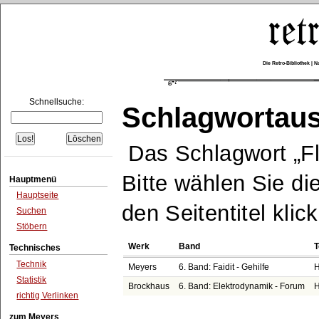
Die Retro-Bibliothek |
Schnellsuche:
Schlagwortau
Das Schlagwort
F
Bitte wählen Sie di
Hauptmenü
Hauptseite
den Seitentitel klic
Suchen
Stöbern
Werk
Band
T
Technisches
Technik
Meyers
6. Band: Faidit - Gehilfe
H
Statistik
Brockhaus
6. Band: Elektrodynamik - Forum
H
richtig Verlinken
zum Meyers