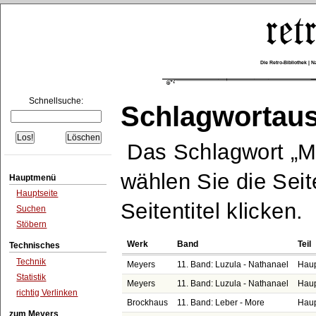
Die Retro-Bibliothek |
Schnellsuche:
Schlagwortau
Das Schlagwort
M
wählen Sie die Seit
Hauptmenü
Hauptseite
Seitentitel klicken.
Suchen
Stöbern
Werk
Band
Teil
Technisches
Technik
Meyers
11. Band: Luzula - Nathanael
Haup
Statistik
Meyers
11. Band: Luzula - Nathanael
Haup
richtig Verlinken
Brockhaus
11. Band: Leber - More
Haup
zum Meyers