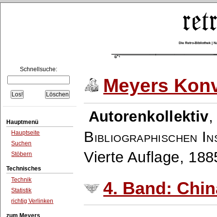
Die Retro-Bibliothek |
Schnellsuche:
Meyers Konv
Autorenkollektiv
Hauptmenü
Bibliographischen In
Hauptseite
Suchen
Vierte Auflage, 18
Stöbern
Technisches
Technik
4. Band: Chin
Statistik
richtig Verlinken
zum Meyers