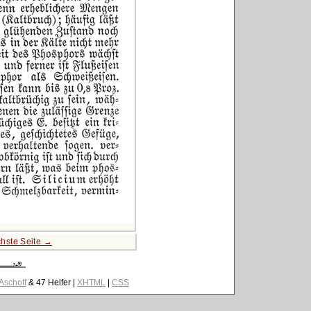
hste Seite →
 Aschoff
& 47 Helfer |
XHTML
|
CSS