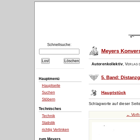
Schnellsuche:
Meyers Konvers
Autorenkollektiv
,
Verlag d
5. Band: Distanzg
Hauptmenü
Hauptseite
Hauptstück
Suchen
Stöbern
Schlagworte auf dieser Seit
Technisches
← Vorh
Technik
Statistik
richtig Verlinken
zum Meyers