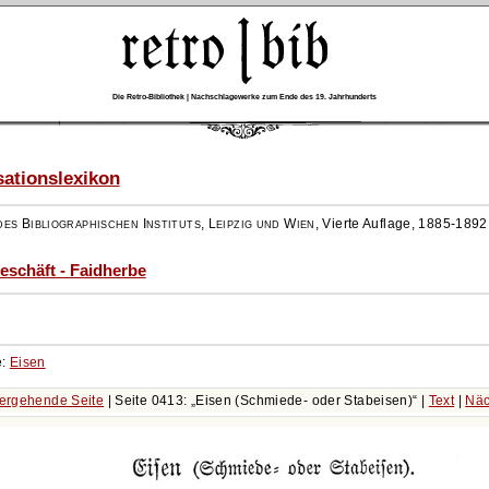
Die Retro-Bibliothek | Nachschlagewerke zum Ende des 19. Jahrhunderts
ationslexikon
es Bibliographischen Instituts, Leipzig und Wien
,
Vierte Auflage, 1885-1892
eschäft - Faidherbe
e:
Eisen
ergehende Seite
| Seite 0413:
Eisen (Schmiede- oder Stabeisen)
|
Text
|
Näc