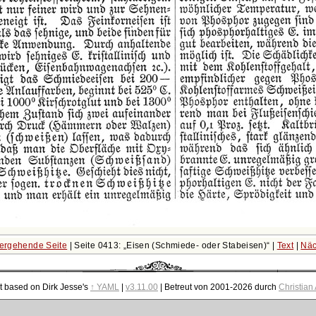
ergehende Seite
| Seite 0413:
Eisen (Schmiede- oder Stabeisen)
|
Text
|
Näc
t based on Dirk Jesse's
↑ YAML
|
v3.11.00
| Betreut von 2001-2026 durch
Christian