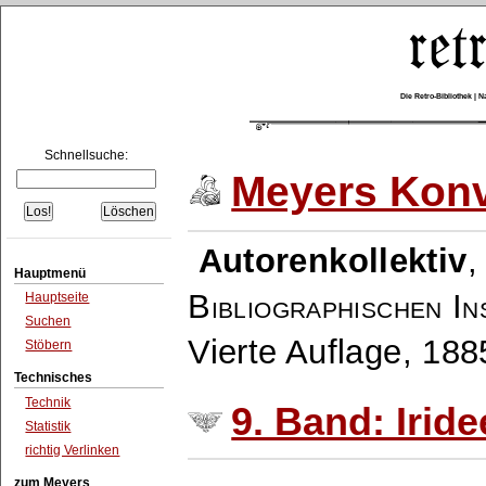
Die Retro-Bibliothek |
Schnellsuche:
Meyers Konv
Autorenkollektiv
Hauptmenü
Bibliographischen In
Hauptseite
Suchen
Vierte Auflage, 18
Stöbern
Technisches
Technik
9. Band: Irid
Statistik
richtig Verlinken
zum Meyers