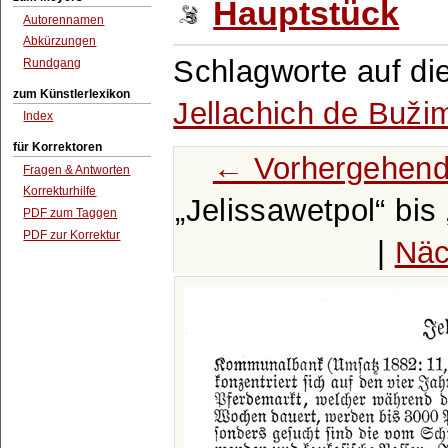
Hauptstück
Autorennamen
Abkürzungen
Schlagworte auf di
Rundgang
zum Künstlerlexikon
Jellachich de Buži
Index
für Korrektoren
← Vorhergehend
Fragen & Antworten
Korrekturhilfe
Jelissawetpol
bis
PDF zum Taggen
PDF zur Korrektur
|
Näc