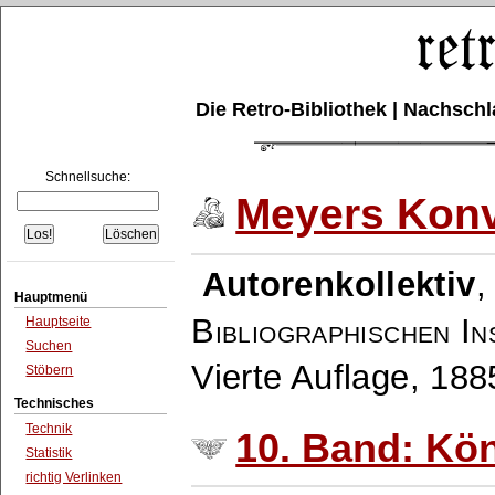
Die Retro-Bibliothek | Nachsc
Schnellsuche:
Meyers Konv
Autorenkollektiv
Hauptmenü
Bibliographischen In
Hauptseite
Suchen
Vierte Auflage, 18
Stöbern
Technisches
Technik
10. Band: Kö
Statistik
richtig Verlinken