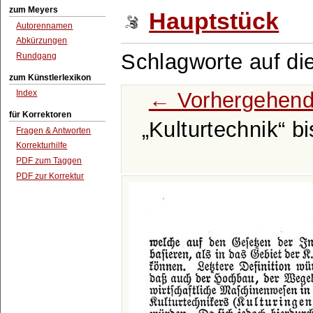
zum Meyers
Hauptstück
Autorennamen
Abkürzungen
Schlagworte auf di
Rundgang
zum Künstlerlexikon
← Vorhergehend
Index
für Korrektoren
Kulturtechnik
b
Fragen & Antworten
Korrekturhilfe
PDF zum Taggen
PDF zur Korrektur