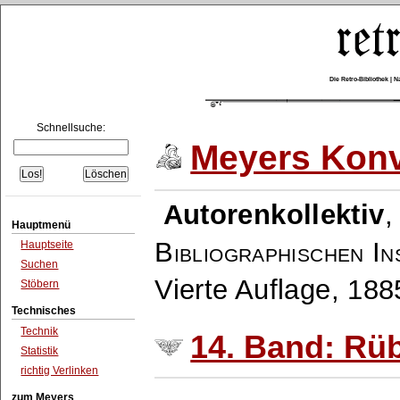
Die Retro-Bibliothek |
Schnellsuche:
Meyers Konv
Autorenkollektiv
Hauptmenü
Bibliographischen In
Hauptseite
Suchen
Vierte Auflage, 18
Stöbern
Technisches
Technik
14. Band: Rü
Statistik
richtig Verlinken
zum Meyers