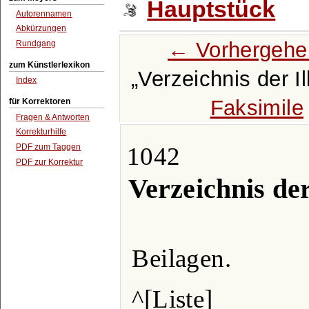
Hauptstück
Autorennamen
Abkürzungen
← Vorhergehe
Rundgang
zum Künstlerlexikon
Verzeichnis der I
Index
Faksimile
für Korrektoren
Fragen & Antworten
Korrekturhilfe
1042
PDF zum Taggen
PDF zur Korrektur
Verzeichnis der
Beilagen.
^[Liste]