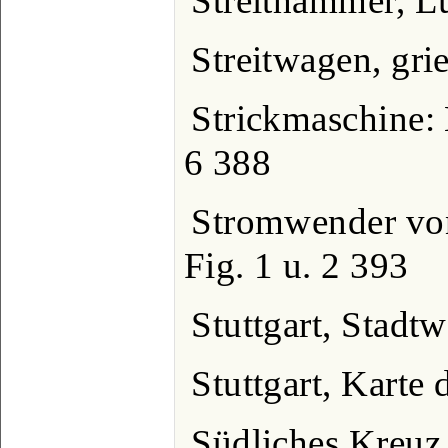
Streithammer, L
Streitwagen, gri
Strickmaschine:
6 388
Stromwender von
Fig. 1 u. 2 393
Stuttgart, Stadt
Stuttgart, Kart
Südliches Kreuz 