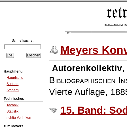
Die Retro-Bibliothek |
Schnellsuche:
Meyers Konv
Autorenkollektiv
Hauptmenü
Bibliographischen In
Hauptseite
Suchen
Vierte Auflage, 18
Stöbern
Technisches
Technik
15. Band: Sod
Statistik
richtig Verlinken
zum Meyers