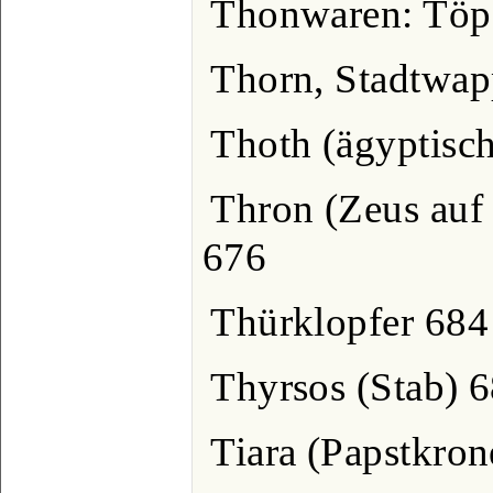
Thonwaren: Töpf
Thorn, Stadtwa
Thoth (ägyptisch
Thron (Zeus auf
676
Thürklopfer 684
Thyrsos (Stab) 
Tiara (Papstkron