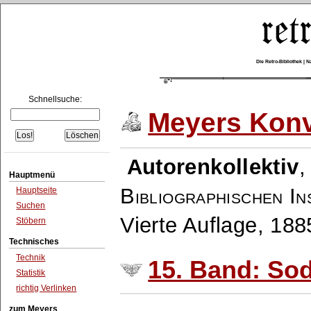
Die Retro-Bibliothek |
Schnellsuche:
Meyers Konv
Autorenkollektiv
Hauptmenü
Bibliographischen In
Hauptseite
Suchen
Vierte Auflage, 18
Stöbern
Technisches
Technik
15. Band: Sod
Statistik
richtig Verlinken
zum Meyers