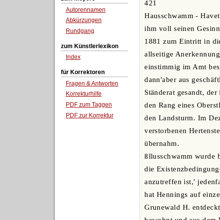
421
Autorennamen
Hausschwamm - Havet
Abkürzungen
ihm voll seinen Gesinn
Rundgang
1881 zum Eintritt in 
zum Künstlerlexikon
allseitige Anerkennung
Index
einstimmig im Amt bes
für Korrektoren
dann'aber aus geschäf
Fragen & Antworten
Ständerat gesandt, der
Korrekturhilfe
PDF zum Taggen
den Rang eines Oberstl
PDF zur Korrektur
den Landsturm. Im Dez
verstorbenen Hertenste
übernahm.
ßllusschwamm wurde bi
die Existenzbedingung
anzutreffen ist,' jede
hat Hennings auf einze
Grunewald H. entdeckt