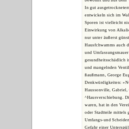
bewohnt und aus dem Wa
In gut ausgetrocknetem
entwickeln sich im Wal
Sporen ist vielleicht 
Einwirkung von Alkal
nur unter äußerst güns
Hausfchwamms auch die
und Umfassungsmauern 
gesundheitsschädlich i
und mangelnden Ventil
ßaußmann, George Eugen
Denkwürdigkeiten: »N^m
Haussonville, Gabriel
^Hausverschiebung. Di
waren, hat in den Vere
oder Stadtteile mittel
Umfangs-und Scheidema
Gefahr einer Untersp