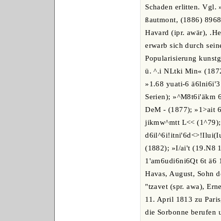
Schaden erlitten. Vgl.
ßautmont, (1886) 8968
Havard (ipr. awär), .H
erwarb sich durch seine
Popularisierung kunstg
ü. ^.i NLtki Min« (187
»1.68 yuati-6 ä6lni6i'
Serien); »^M8t6i'äkm 6
DeM - (1877); »1>ait 6
jikmw^mtt L<< (1^79); 
d6il^6i!itni'6d<>!Ilui
(1882); »I/ai't (19.N8 
1'am6udi6ni6Qt 6t ä6 1
Havas, August, Sohn d
"tzavet (spr. awa), Ern
11. April 1813 zu Pari
die Sorbonne berufen u