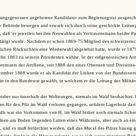
ungsgenossen angebotene Kandidatur zum Regierungsrat ausgeschlag
die Behörde bewegen und erwarb sich durch seine geschickte Leitu
, daß 'er jeweilen bei den Neuwahlen als Vertrauensmann beider P
tätigt wurde. Nachdem er schon 1869-75 Mitglied des schweizerisc
tlichen Rücksichten eine Wiederwahl abgelehnt hatte, wurde er 18
 ihn 1883 zu seinein Präsidenten wählte. In der eidgenössischen Ar
eutnants der Artillerie, seit 1888 den eines Obersten und Divisio
ember 1888 wurde er als Kandidat der Linken von der Bundesvers
in in den Bundesrat gewählt, in welchem er die Leitung des Militä
sher nur innerhalb der Wohnungen, niemals im Wald beobachtet. H
en für den Pilz im Wald verloren gegangen, seitdem Lagerholz dar
nfalls war ein Vorkommen von H. im Wald bisher noch niemals ficher
lnen am Boden liegenden Latten eines Wildzauns, aber auch an ein
, und es muß befürchtet werden, daß das Mucel des Pilzes häusig