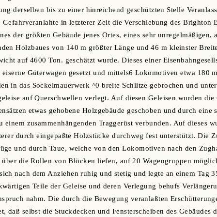
bung derselben bis zu einer hinreichend geschützten Stelle Veranla
e Gefahrveranlahte in letzterer Zeit die Verschiebung des Brighton
ines der größten Gebäude jenes Ortes, eines sehr unregelmäßigen,
den Holzbaues von 140 m größter Länge und 46 m kleinster Breit
icht auf 4600 Ton. geschätzt wurde. Dieses einer Eisenbahngesell
 eiserne Güterwagen gesetzt und mittels6 Lokomotiven etwa 180 m
n in das Sockelmauerwerk ^0 breite Schlitze gebrochen und unte
eleise auf Querschwellen verlegt. Auf diesen Geleisen wurden die
bensätzen etwas gehobene Holzgebäude geschoben und durch eine st
zu einem zusammenhängenden Traggerüst verbunden. Auf dieses w
terer durch eingepaßte Holzstücke durchweg fest unterstützt. Die 
züge und durch Taue, welche von den Lokomotiven nach den Zugh
 über die Rollen von Blöcken liefen, auf 20 Wagengruppen möglichs
ich nach dem Anziehen ruhig und stetig und legte an einem Tag 
wärtigen Teile der Geleise und deren Verlegung behufs Verlängeru
Anspruch nahm. Die durch die Bewegung veranlaßten Erschütterung
t, daß selbst die Stuckdecken und Fensterscheiben des Gebäudes d