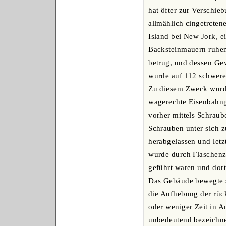
hat öfter zur Verschie
allmählich cingetrcten
Island bei New Jork, e
Backsteinmauern ruhen
betrug, und dessen Gew
wurde auf 112 schwere
Zu diesem Zweck wurde
wagerechte Eisenbahng
vorher mittels Schrau
Schrauben unter sich 
herabgelassen und letz
wurde durch Flaschen
geführt waren und dort
Das Gebäude bewegte s
die Aufhebung der rück
oder weniger Zeit in 
unbedeutend bezeichne