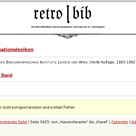
Die Retro-Bibliothek | Nachschlagewerke zum Ende des 19. Jahrhunderts
ationslexikon
es Bibliographischen Instituts, Leipzig und Wien
,
Vierte Auflage, 1885-1892
) Band
h nicht korrigiert worden und enthält Fehler.
rgehende Seite
| Seite 0425: von
Hausschwamm
bis
Havet
|
Faksimile
|
Nä