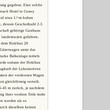
ssung gegeben. Eine solche
 Beach Hotel in Coney
 auf etwa 1/>m hohen
e, dessen Geschoßzahl 2-5
schaft gehörige Gasthaus
 landeinwärts gefahren.
r dem Holzbau 20
 Güterwagen unter das
arke Balkenlage mittels
urde sodann der Holzbau
Zugkraft der Lokomotiven
aken der vordersten Wagen
t gleichförmig verteilt.
35-45 m zurück, je nachdem
ng ihrer vordern Teile mehr
en werden als so
urch dieselben keinen