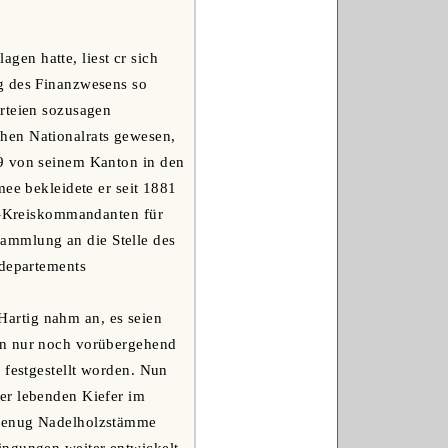
en hatte, liest cr sich
ng des Finanzwesens so
arteien sozusagen
hen Nationalrats gewesen,
79 von seinem Kanton in den
mee bekleidete er seit 1881
ns-Kreiskommandanten für
ammlung an die Stelle des
rdepartements
artig nahm an, es seien
in nur noch vorübergehend
 festgestellt worden. Nun
er lebenden Kiefer im
 genug Nadelholzstämme