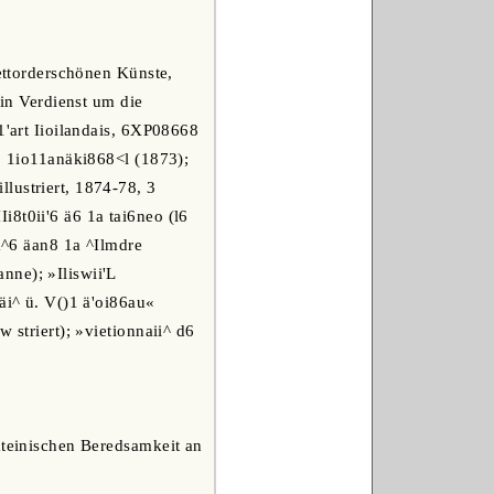
pettorderschönen Künste,
ein Verdienst um die
1'art Iioilandais, 6XP08668
H8 1io11anäki868<l (1873);
lustriert, 1874-78, 3
8t0ii'6 ä6 1a tai6neo (l6
^a^6 äan8 1a ^Ilmdre
nne); »Iliswii'L
äi^ ü. V()1 ä'oi86au«
 striert); »vietionnaii^ d6
ateinischen Beredsamkeit an