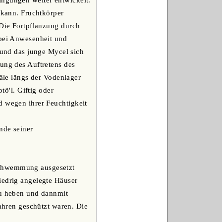
ingungen weiter entwickelt.
n kann. Fruchtkörper
 Die Fortpflanzung durch
 bei Anwesenheit und
und das junge Mycel sich
tung des Auftretens des
le längs der Vodenlager
ö'l. Giftig oder
d wegen ihrer Feuchtigkeit
nde seiner
schwemmung ausgesetzt
iedrig angelegte Häuser
zu heben und dannmit
hren geschützt waren. Die