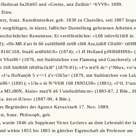
 »Hailroaä 6a26tt65 und »Greins, anä Zuiläin^ ^6VV8« 1889.
 Einw.
enry, franz. Kunsthistoriker, geb. 1838 zu Charolles, seit 1887 Ins
 sorgfältigen, in klarer, faßlicher Darstellung gebotenen Arbeiten 
eschichtlicher Kenntnisse. Er veröffentlichte: »L68 in6rv6i1i68 äs 
2); »0b-M8 ä'art 6t 66 euli08it68 tir68 cl68 Ara,iiä68 C0ii60> ti0
3 816C168, 6tuä6 arti8tihU6« (1874); »1.H Holland piN0l68HN6« (il
t V6ni86< (1876, mit Stahlstichen von Flameng und Gaucherel); »IIi
t 168 liiti8t68 ti0ii9iu1ki8" (1879-81); »I^a teii'6 dc^ (^N6ux, vo
»I^a HoNan(i6 5 v<>1 ä's>i565u< (1879, mit Stahlstichen von Lala
(Iui86< (1881); »1/ln-s üi N^V6l8 168 INN5UI8« (1881); »I^ll. I^ian
1a M3.i80N, Alain» maii'6 ä6 1'ain6udi6mcnt« (1883-87, 2 Bde., illw
a. äecoi-lUiou« (1887-90, 4 Bde.).
es Begründers der Agence Kavas/starb 17. Nov. 1889.
est, franz. Philosoph, geb.
s, wurde 1846 als Suppleant Victor Leclercs an dem Lehrstuhl der l
nd wirkte 1855 bis 1885 in gleicher Eigenschaft als Professor am