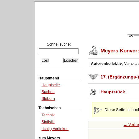
Schnellsuche:
Meyers Konvers
Autorenkollektiv
,
Verlag d
17. (Ergänzungs-
Hauptmenü
Hauptseite
Hauptstück
Suchen
Stöbern
Technisches
Diese Seite ist noc
Technik
Statistik
← Vorhe
richtig Verlinken
zum Meyers