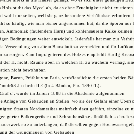
lde direkt in die Häuser gelangt, wo es sich unter günstigen Bed
 Holz stirbt das Myccl ab, da es ohne Feuchtigkeit nicht existiere
d wohl nur selten, weil sie ganz besondere Verhältnisse erfordern.
nicht so häufig, wie man bisher angenommen hat, da die Sporen nur
ien, Ammoniak (faulendem Harn) und kohlensaurem Kalke keimen 
tigen Bedingungen weiter entwickelt. Jedenfalls hat man zur Verhü
 Verwendung von altem Bauschutt zu vermeiden und für Luftkanä
zu sorgen. Zum Imprägnieren des Holzes empfiehlt Hart!g Kreosot
st der H. nicht, Räume aber, in welchen H. zu wuchern vermag, sin
ation nicht bewohnbar.
e, Baron, Präfekt von Paris, veröffentlichte die ersten beiden Bä
oir68 äu dardu II.< (in 4 Bänden, Par. 1890 ff.).
, Graf d', wurde im Januar 1888 in die Akademie aufgenommen.
e Anlage von Gebäuden an Stellen, wo sie der Gefahr einer Über
inigten Staaten Nordamerikas mehrfach dazu geführt, einzelne zu n
s geeigneter Balkengerüste und Schraubensätze allmählich so hoch 
uerwerk so zu unterfangen, daß dieselben gegen Hochwassergefa
ülung der Grundmauern von Gebäuden