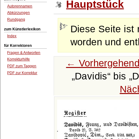
Hauptstück
Autorennamen
Abkürzungen
Rundgang
Diese Seite ist 
zum Künstlerlexikon
Index
worden und enth
für Korrektoren
Fragen & Antworten
Korrekturhilfe
← Vorhergehend
PDF zum Taggen
PDF zur Korrektur
Davidis
bis
D
Näc