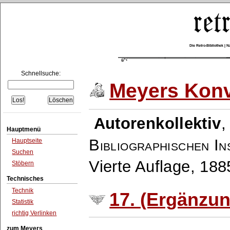
Die Retro-Bibliothek |
Schnellsuche:
Meyers Konv
Autorenkollektiv
Hauptmenü
Bibliographischen In
Hauptseite
Suchen
Vierte Auflage, 18
Stöbern
Technisches
Technik
17. (Ergänzu
Statistik
richtig Verlinken
zum Meyers