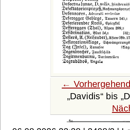
← Vorhergehend
Davidis
bis
D
Näc