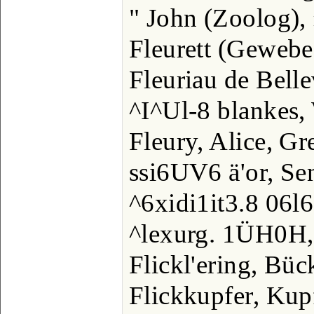
" John (Zoolog)
Fleurett (Gewebe
Fleuriau de Bell
^I^Ul-8 blankes,
Fleury, Alice, Gr
ssi6UV6 ä'or, Se
^6xidi1it3.8 06l
^lexurg. 1ÜH0H
Flickl'ering, Büc
Flickkupfer, Kup