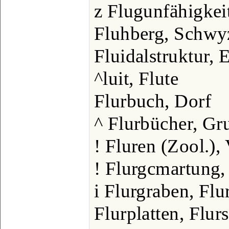
z Flugunfähigkei
Fluhberg, Schwyz
Fluidalstruktur, 
^luit, Flute
Flurbuch, Dorf
^ Flurbücher, G
! Fluren (Zool.),
! Flurgcmartung,
i Flurgraben, Flu
Flurplatten, Flurs