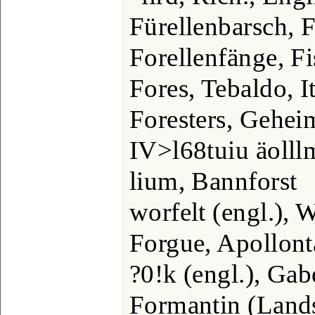
Fürellenbarsch, F
Forellenfänge, Fi
Fores, Tebaldo, It
Foresters, Gehei
IV>l68tuiu äolll
lium, Bannforst
worfelt (engl.), 
Forgue, Apollont
?0!k (engl.), Gab
Formantin (Land