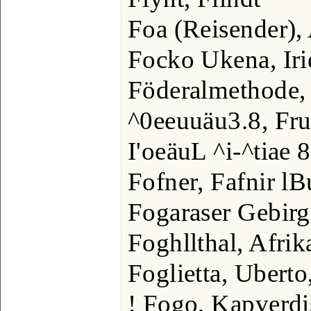
Foa (Reisender), 
Focko Ukena, Iri
Föderalmethode,
^0eeuuäu3.8, Fru
I'oeäuL ^i-^tiae 
Fofner, Fafnir l
Fogaraser Gebirg
Foghllthal, Afrik
Foglietta, Uberto,
! Fogo, Kapverdi