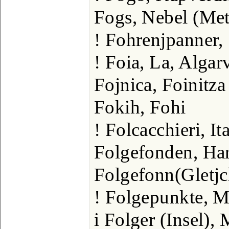
Fogs, Nebel (Met
! Fohrenjpanner,
! Foia, La, Algar
Fojnica, Foinitza 
Fokih, Fohi
! Folcacchieri, It
Folgefonden, Ha
Folgefonn(Gletj
! Folgepunkte, 
i Folger (Insel),