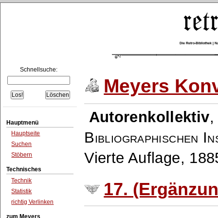
Die Retro-Bibliothek |
Schnellsuche:
Meyers Konv
Autorenkollektiv
Hauptmenü
Bibliographischen In
Hauptseite
Suchen
Vierte Auflage, 18
Stöbern
Technisches
Technik
17. (Ergänzu
Statistik
richtig Verlinken
zum Meyers