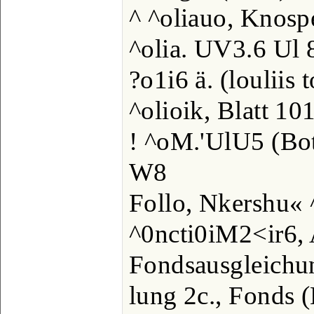
^ ^oliauo, Knosp
^olia. UV3.6 Ul 
?o1i6 ä. (louliis 
^olioik, Blatt 101
! ^oM.'UlU5 (Bot
W8
Follo, Nkershu« 
^0ncti0iM2<ir6,
Fondsausgleichu
lung 2c., Fonds 