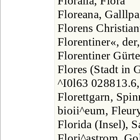
Floralia, Flora
Floreana, Galllpa
Florens Christian
Florentiner«, de
Florentiner Gürte
Flores (Stadt in 
^I0l63 028813.6
Florettgarn, Spi
bioii^eum, Fleur
Florida (Insel), 
Flori^astrom, Go