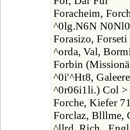
For, Dar Fur
Foracheim, Forc
^0lg.N6N N0Nl0i
Forasizo, Forseti
^orda, Val, Borm
Forbin (Missionä
^0i'^Ht8, Galeer
^0r06i1li.) Col >
Forche, Kiefer 7
Forclaz, Blllme, 
^llrd, Rich., Engl