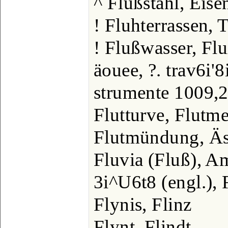
^ Flußstahl, Eise
! Fluhterrassen, 
! Flußwasser, Fl
äouee, ?. trav6i'8
strumente 1009,2
Flutturve, Flutme
Flutmündung, Äs
Fluvia (Fluß), 
3i^U6t8 (engl.), 
Flynis, Flinz
Flynt, Flindt