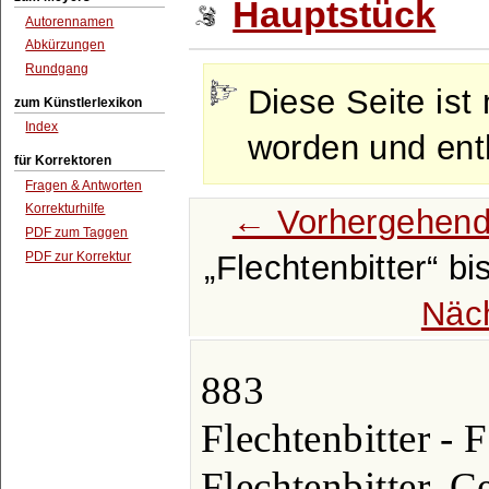
Hauptstück
Autorennamen
Abkürzungen
Rundgang
Diese Seite ist 
zum Künstlerlexikon
Index
worden und enth
für Korrektoren
Fragen & Antworten
Korrekturhilfe
← Vorhergehend
PDF zum Taggen
PDF zur Korrektur
Flechtenbitter
bi
Näc
883
Flechtenbitter - 
Flechtenbitter, C