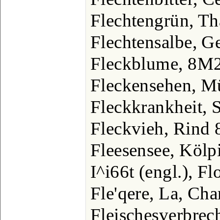
Flechtengrün, Th
Flechtensalbe, G
Fleckblume, 8M2
Fleckensehen, M
Fleckkrankheit, 
Fleckvieh, Rind 
Fleesensee, Kölp
I^i66t (engl.), Fl
Fle'qere, La, Ch
Fleischesverbrec