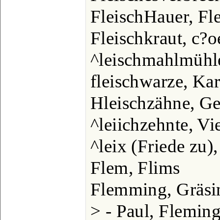
FleischHauer, Fle
Fleischkraut, c?o
^leischmahlmühle
fleischwarze, Ka
Hleischzähne, G
^leiichzehnte, Vi
^leix (Friede zu
Flem, Flims
Flemming, Gräsin
> - Paul, Flemin