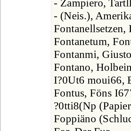
- Zampiero, Tartll
- (Neis.), Amerik
Fontanellsetzen,
Fontanetum, Fon
Fontanmi, Giusto, 
Fontano, Holbein
I?0Ut6 moui66, E
Fontus, Föns I67
?0tti8(Np (Papier
Foppiäno (Schluc