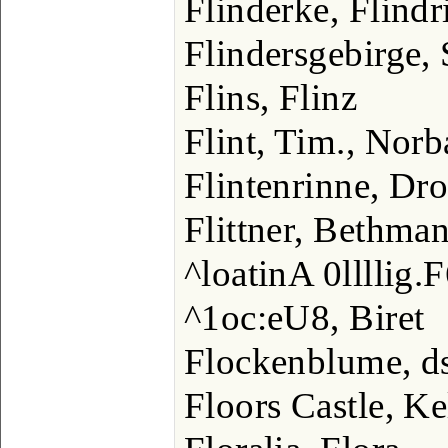
Flinderke, Flindr
Flindersgebirge,
Flins, Flinz
Flint, Tim., Norb
Flintenrinne, Dr
Flittner, Bethma
^loatinA 0llllig
^1oc:eU8, Biret
Flockenblume, 
Floors Castle, Ke