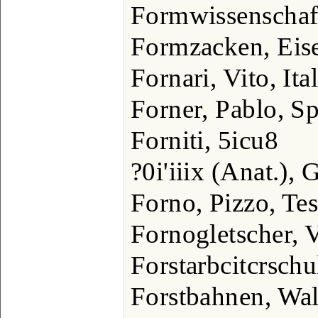
Formwissenschaf
Formzacken, Eis
Fornari, Vito, Ita
Forner, Pablo, Sp
Forniti, 5icu8
?0i'iiix (Anat.), 
Forno, Pizzo, Te
Fornogletscher, 
Forstarbcitcrschu
Forstbahnen, Wa