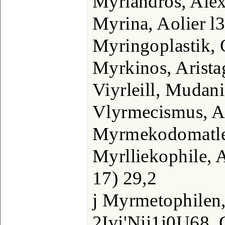
Myriandros, Ale
Myrina, Aolier l
Myringoplastik, 
Myrkinos, Arista
Viyrleill, Mudan
Vlyrmecismus, A
Myrmekodomatle
Myrlliekophile, 
17) 29,2
j Myrmetophilen,
2Ivi'Nii1i0U68, 