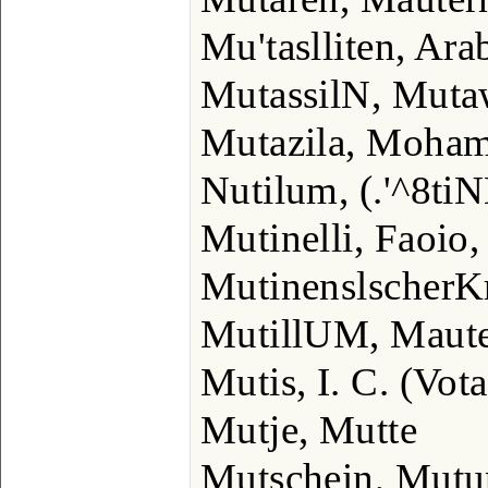
Mu'taslliten, Ara
MutassilN, Mutaw
Mutazila, Moham
Nutilum, (.'^8ti
Mutinelli, Faoio, 
MutinenslscherK
MutillUM, Maute
Mutis, I. C. (Vota
Mutje, Mutte
Mutschein, Mut