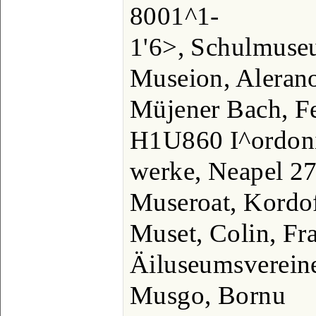
8001^1-
1'6>, Schulmuse
Museion, Alerano
Müjener Bach, F
H1U860 I^ordoni
werke, Neapel 27
Museroat, Kordo
Muset, Colin, Fra
Äiluseumsvereine
Musgo, Bornu