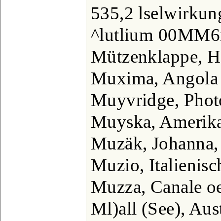
535,2 lselwirkun
^lutlium 00MM6r
Mützenklappe, H
Muxima, Angola
Muyvridge, Phot
Muyska, Amerika
Muzäk, Johanna, 
Muzio, Italienisc
Muzza, Canale oe
Ml)all (See), Aus