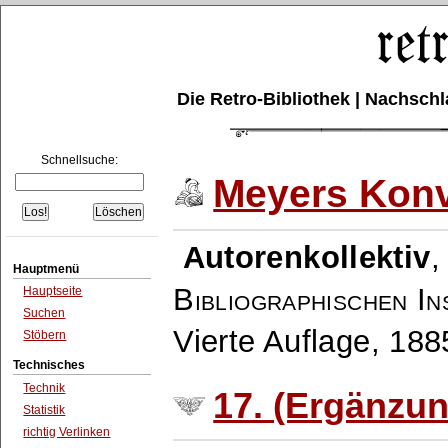
Die Retro-Bibliothek | Nachsc
Schnellsuche:
Meyers Konv
Autorenkollektiv
Hauptmenü
Bibliographischen In
Hauptseite
Suchen
Vierte Auflage, 18
Stöbern
Technisches
Technik
17. (Ergänzu
Statistik
richtig Verlinken