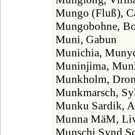
Mungo (Fluß), 
Mungobohne, B
Muni, Gabun
Munichia, Muny
Muninjima, Muni
Munkholm, Dron
Munkmarsch, Syl
Munku Sardik, Al
Munna MäM, Liv
Munschi Synd Sc