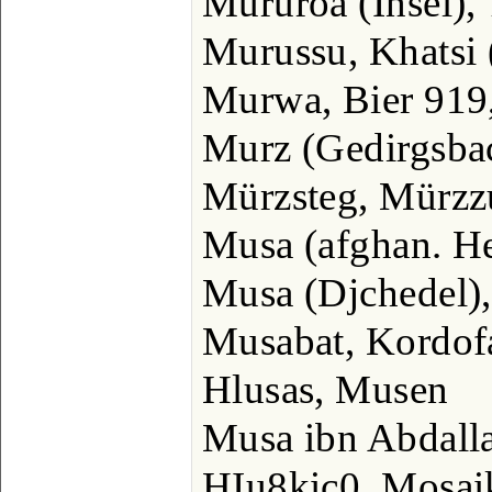
Mururoa (Insel),
Murussu, Khatsi (
Murwa, Bier 919
Murz (Gedirgsba
Mürzsteg, Mürzz
Musa (afghan. He
Musa (Djchedel),
Musabat, Kordof
Hlusas, Musen
Musa ibn Abdall
HIu8kic0, Mosai