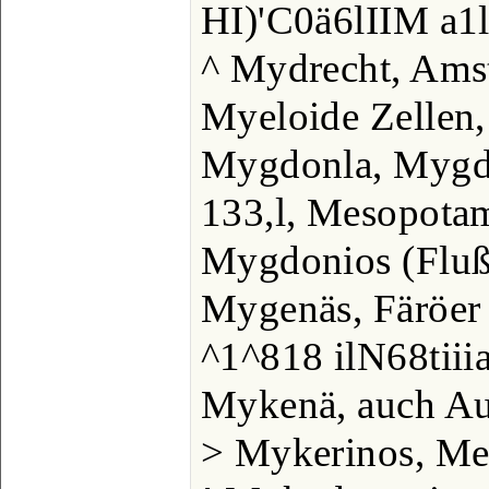
HI)'C0ä6lIIM a1
^ Mydrecht, Ams
Myeloide Zellen
Mygdonla, Mygd
133,l, Mesopota
Mygdonios (Fluß
Mygenäs, Färöer
^1^818 ilN68tiiia
Mykenä, auch Au
> Mykerinos, Men