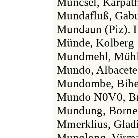
Muncsel, Karpat
Mundafluß, Gab
Mundaun (Piz). I
Münde, Kolberg
Mundmehl, Mühl
Mundo, Albacete
Mundombe, Bih
Mundo N0V0, Bra
Mundung, Borne
Mmerklius, Gladi
Munglong, Virma