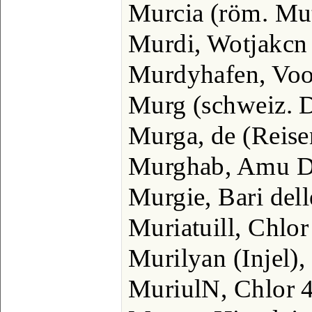
Murcia (röm. Mut
Murdi, Wotjakcn
Murdyhafen, Voot
Murg (schweiz. D
Murga, de (Reise
Murghab, Amu D
Murgie, Bari dell
Muriatuill, Chlor
Murilyan (Injel)
MuriulN, Chlor 4