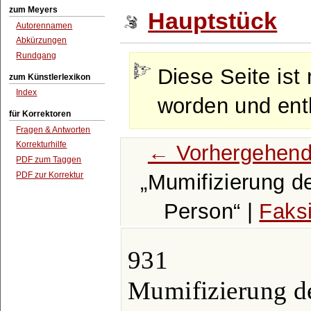
zum Meyers
Hauptstück
Autorennamen
Abkürzungen
Rundgang
Diese Seite ist 
zum Künstlerlexikon
Index
worden und enth
für Korrektoren
Fragen & Antworten
Korrekturhilfe
← Vorhergehend
PDF zum Taggen
PDF zur Korrektur
Mumifizierung d
Person
|
Faks
931
Mumifizierung de