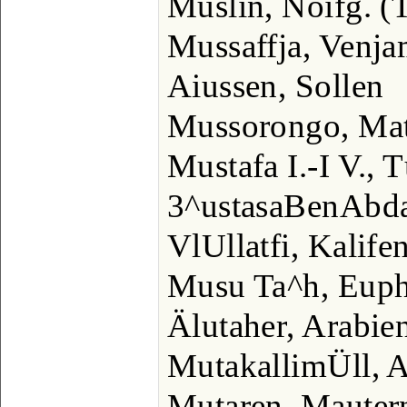
Muslin, Noifg. (
Mussaffja, Venjam
Aiussen, Sollen
Mussorongo, Mat
Mustafa I.-I V., 
3^ustasaBenAbda
VlUllatfi, Kalife
Musu Ta^h, Euph
Älutaher, Arabie
MutakallimÜll, A
Mutaren, Mauter