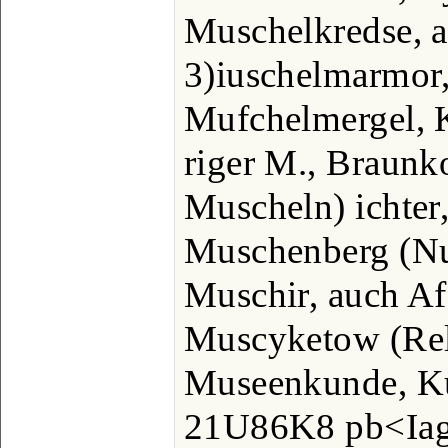
Muschelkredse, a
3)iuschelmarmor,
Mufchelmergel, K
riger M., Braunk
Muscheln) ichte
Muschenberg (Nun
Muschir, auch Af
Muscyketow (Relj
Museenkunde, Ku
21U86K8 pb<Iag'