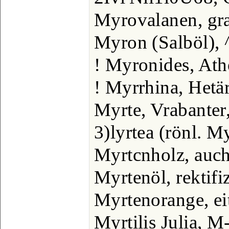
Myrovalanen, gr
Myron (Salböl), 
! Myronides, At
! Myrrhina, Hetä
Myrte, Vrabanter
3)lyrtea (rönl. M
Myrtcnholz, auc
Myrtenöl, rektif
Myrtenorange, ei
Myrtilis Julia, M-