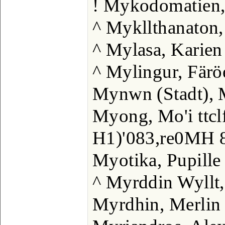
! Mykodomatien,
^ Mykllthanaton,
^ Mylasa, Karien
^ Mylingur, Färö
Mynwn (Stadt),
Myong, Mo'i ttcl
H1)'083,re0MH 8
Myotika, Pupille
^ Myrddin Wyllt
Myrdhin, Merlin