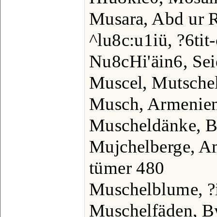
Musara, Abd ur 
^lu8c:u1iü, ?6tit
Nu8cHi'äin6, Sei
Muscel, Mutsche
Musch, Armenien
Muscheldänke, 
Mujchelberge, Am
tümer 480
Muschelblume, ?i
Muschelfäden, B