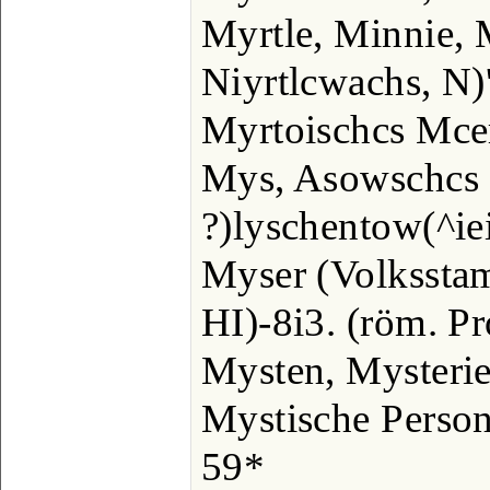
Myrtle, Minnie, M
Niyrtlcwachs, N)'
Myrtoischcs Mcer
Mys, Asowschcs
?)lyschentow(^iei
Myser (Volkssta
HI)-8i3. (röm. Pr
Mysten, Mysterie
Mystische Person,
59*