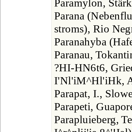
Paramylon, Stärk
Parana (Nebenfl
stroms), Rio Neg
Paranahyba (Hafe
Paranau, Tokanti
?HI-HN6t6, Grie
I'Nl'iM^Hl'iHk, 
Parapat, I., Slow
Parapeti, Guapor
Parapluieberg, Te