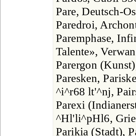
Pare, Deutsch-Ost
Paredroi, Archont
Paremphase, Infi
Talente», Verwan
Parergon (Kunst)
Paresken, Parisk
^i^r68 lt'^nj, Pai
Parexi (Indianers
^Hl'li^pHl6, Gri
Parikia (Stadt), P