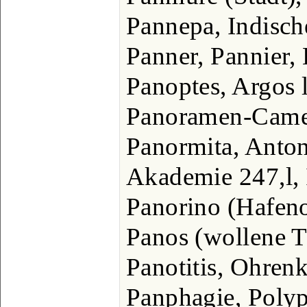
Pannepa, Indisch
Panner, Pannier,
Panoptes, Argos l
Panoramen-Camer
Panormita, Anton
Akademie 247,l, I
Panorino (Hafen
Panos (wollene T
Panotitis, Ohren
Panphagie, Poly