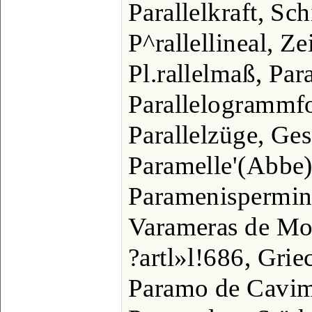
Parallelkraft, Sc
P^rallellineal, Z
Pl.rallelmaß, Para
Parallelogrammf
Parallelzüge, Ges
Paramelle'(Abbe)
Paramenispermin
Varameras de Mol
?artl»l!686, Gri
Paramo de Cavim