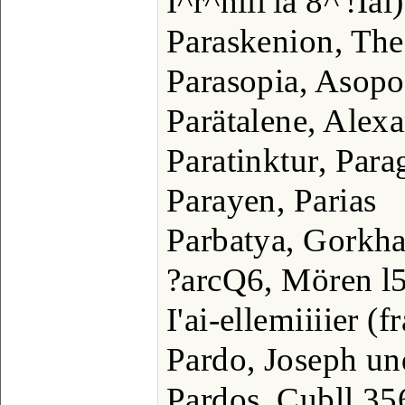
I^r^nlii'ia 8^'!Ial
Paraskenion, The
Parasopia, Asopo
Parätalene, Alexa
Paratinktur, Par
Parayen, Parias
Parbatya, Gorkh
?arcQ6, Mören l5
I'ai-ellemiiiier (
Pardo, Joseph un
Pardos, Cubll 356