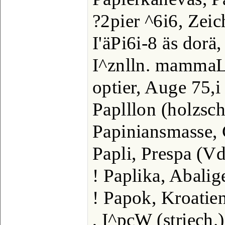
?2pier ^6i6, Zei
I'äPi6i-8 äs dorä,
I^znlln. mammaL, 
optier, Auge 75,i 
Paplllon (holzsch
Papiniansmasse,
Papli, Prespa (Vd
! Paplika, Abalig
! Papok, Kroatie
, I^pcW (striech.