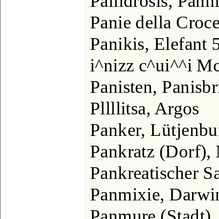
Pailldrosis, Panh
Panie della Croc
Panikis, Elefant 
i^nizz c^ui^^i Mc
Panisten, Panisbr
Pllllitsa, Argos
Panker, Lütjenbu
Pankratz (Dorf),
Pankreatischer S
Panmixie, Darwi
Panmure (Stadt),