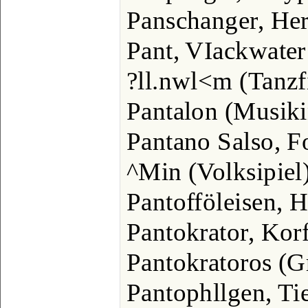
Panschanger, Her
Pant, VIackwater
?ll.nwl<m (Tanzf
Pantalon (Musiki
Pantano Salso, Fo
^Min (Volksipiel
Pantofföleisen, H
Pantokrator, Kor
Pantokratoros (G
Pantophllgen, Ti