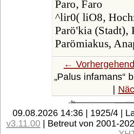
Paro, Faro
^lir0( liO8, Hoch
Parö'kia (Stadt),
Parömiakus, Ana
← Vorhergehend
Palus infamans
b
|
Näc
09.08.2026 14:36 | 1925/4 | L
v3.11.00
| Betreut von 2001-20
XH