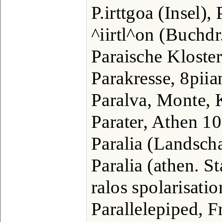
P.irttgoa (Insel),
^iirtl^on (Buchdr.
Paraische Kloste
Parakresse, 8piia
Paralva, Monte, 
Parater, Athen 1
Paralia (Landscha
Paralia (athen. St
ralos spolarisatio
Parallelepiped, F