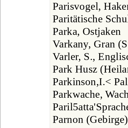
Parisvogel, Hak
Paritätische Sch
Parka, Ostjaken
Varkany, Gran (S
Varler, S., Engli
Park Husz (Heila
Parkinson,I.< Pa
Parkwache, Wac
Paril5atta'Sprach
Parnon (Gebirge)