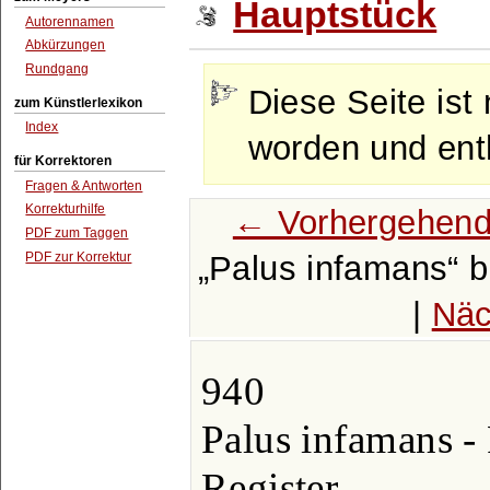
Hauptstück
Autorennamen
Abkürzungen
Rundgang
Diese Seite ist 
zum Künstlerlexikon
Index
worden und enth
für Korrektoren
Fragen & Antworten
Korrekturhilfe
← Vorhergehend
PDF zum Taggen
PDF zur Korrektur
Palus infamans
b
|
Näc
940
Palus infamans -
Register