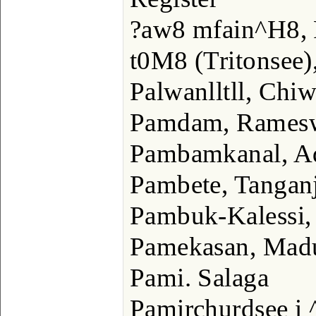
?aw8 mfain^H8, 
t0M8 (Tritonsee)
Palwanlltll, Chiw
Pamdam, Rames
Pambamkanal, A
Pambete, Tangan
Pambuk-Kalessi, 
Pamekasan, Madu
Pami. Salaga
Pamirchurdsee i ^