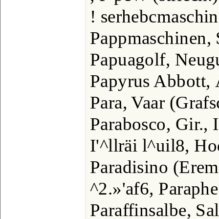
! serhebcmaschi
Pappmaschinen, 
Papuagolf, Neugu
Papyrus Abbott,
Para, Vaar (Grafs
Parabosco, Gir., I
I'^llräi l^uil8, H
Paradisino (Erem
^2.»'af6, Paraphe
Paraffinsalbe, Sa