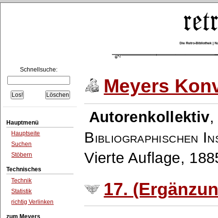
Die Retro-Bibliothek |
Schnellsuche:
Meyers Konv
Autorenkollektiv
Hauptmenü
Bibliographischen In
Hauptseite
Suchen
Vierte Auflage, 18
Stöbern
Technisches
Technik
17. (Ergänzu
Statistik
richtig Verlinken
zum Meyers