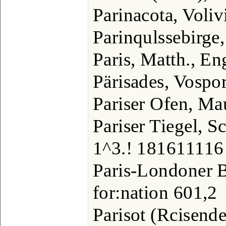
Parinacota, Voliv
Parinqulssebirge
Paris, Matth., Eng
Pärisades, Vospo
Pariser Ofen, Ma
Pariser Tiegel, S
1^3.! 181611116 
Paris-Londoner B
for:nation 601,2
Parisot (Rcisende