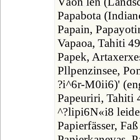
Väon len (Lands
Papabota (Indian
Papain, Papayoti
Vapaoa, Tahiti 4
Papek, Artaxerxe
Pllpenzinsee, P
?i^6r-M0ii6)' (en
Papeuriri, Tahiti 
^?lipi6N«i8 leid
Papierfässer, Faß
Papierkanevas, P