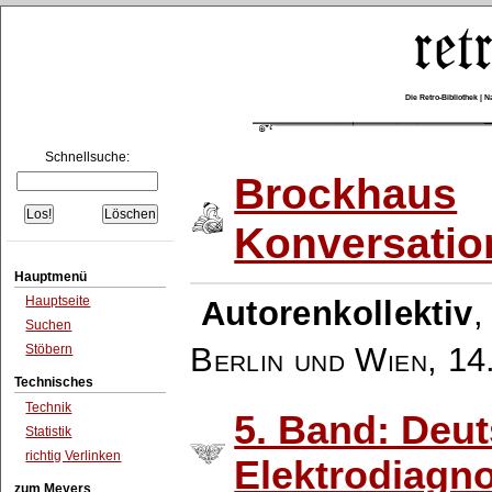
Die Retro-Bibliothek |
Schnellsuche:
Brockhaus
Konversatio
Hauptmenü
Hauptseite
Autorenkollektiv
Suchen
Berlin und Wien
,
14
Stöbern
Technisches
Technik
5. Band: Deut
Statistik
richtig Verlinken
Elektrodiagno
zum Meyers