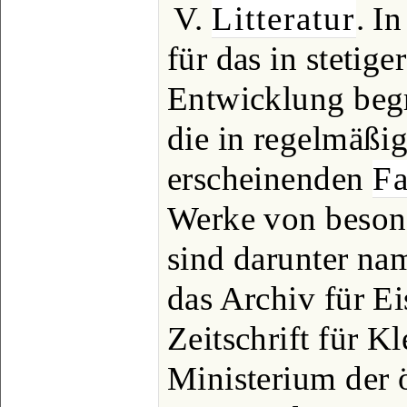
V.
Litteratur
. I
für das in stetige
Entwicklung beg
die in regelmäßi
erscheinenden
Fa
Werke von besond
sind darunter na
das Archiv für E
Zeitschrift für K
Ministerium der ö