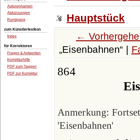
Autorennamen
Abkürzungen
Hauptstück
Rundgang
zum Künstlerlexikon
← Vorhergehe
Index
für Korrektoren
Eisenbahnen
|
F
Fragen & Antworten
Korrekturhilfe
PDF zum Taggen
864
PDF zur Korrektur
Ei
Anmerkung: Fortset
'Eisenbahnen'