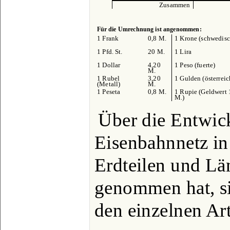
Zusammen
Für die Umrechnung ist angenommen:
1 Frank
0,8 M.
1 Krone (schwedisc
1 Pfd. St.
20 M.
1 Lira
1 Dollar
4,20
1 Peso (fuerte)
M.
1 Rubel
3,20
1 Gulden (österreic
(Metall)
M.
1 Peseta
0,8 M.
1 Rupie (Geldwert 
M.)
Über die Entwic
Eisenbahnnetz in
Erdteilen und Lä
genommen hat, s
den einzelnen Art