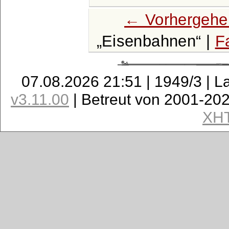
← Vorhergehe
Eisenbahnen
|
F
07.08.2026 21:51 | 1949/3 | L
v3.11.00
| Betreut von 2001-20
XH