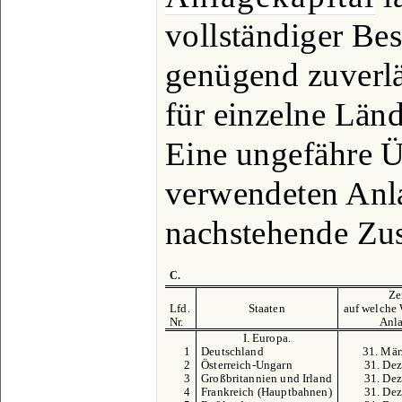
vollständiger Bes
genügend zuverl
für einzelne Länd
Eine ungefähre Üb
verwendeten Anl
nachstehende Zu
C.
Ze
Lfd.
Staaten
auf welche 
Nr.
Anla
I. Europa.
1
Deutschland
31. Mär
2
Österreich-Ungarn
31. Dez
3
Großbritannien und Irland
31. Dez
4
Frankreich (Hauptbahnen)
31. Dez