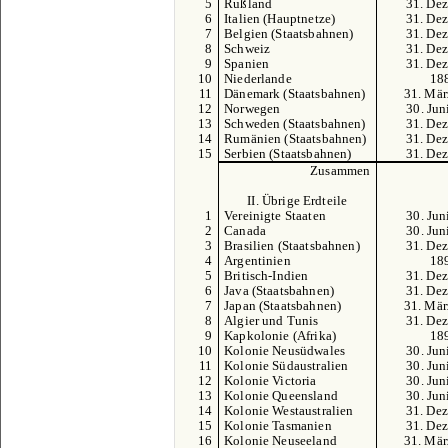
5
Rußland
31. Dez
6
Italien (Hauptnetze)
31. Dez
7
Belgien (Staatsbahnen)
31. Dez
8
Schweiz
31. Dez
9
Spanien
31. Dez
10
Niederlande
18
11
Dänemark (Staatsbahnen)
31. Mär
12
Norwegen
30. Jun
13
Schweden (Staatsbahnen)
31. Dez
14
Rumänien (Staatsbahnen)
31. Dez
15
Serbien (Staatsbahnen)
31. Dez
Zusammen
II. Übrige Erdteile
1
Vereinigte Staaten
30. Jun
2
Canada
30. Jun
3
Brasilien (Staatsbahnen)
31. Dez
4
Argentinien
18
5
Britisch-Indien
31. Dez
6
Java (Staatsbahnen)
31. Dez
7
Japan (Staatsbahnen)
31. Mär
8
Algier und Tunis
31. Dez
9
Kapkolonie (Afrika)
18
10
Kolonie Neusüdwales
30. Jun
11
Kolonie Südaustralien
30. Jun
12
Kolonie Victoria
30. Jun
13
Kolonie Queensland
30. Jun
14
Kolonie Westaustralien
31. Dez
15
Kolonie Tasmanien
31. Dez
16
Kolonie Neuseeland
31. Mär