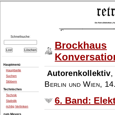
Die Retro-Bibliothek |
Schnellsuche:
Brockhaus
Konversatio
Hauptmenü
Hauptseite
Autorenkollektiv
Suchen
Berlin und Wien
,
14
Stöbern
Technisches
Technik
6. Band: Ele
Statistik
richtig Verlinken
zum Meyers