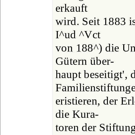
erkauft
wird. Seit 1883 i
I^ud ^Vct
von 188^) die Un
Gütern über-
haupt beseitigt',
Familienstiftung
eristieren, der E
die Kura-
toren der Stiftun