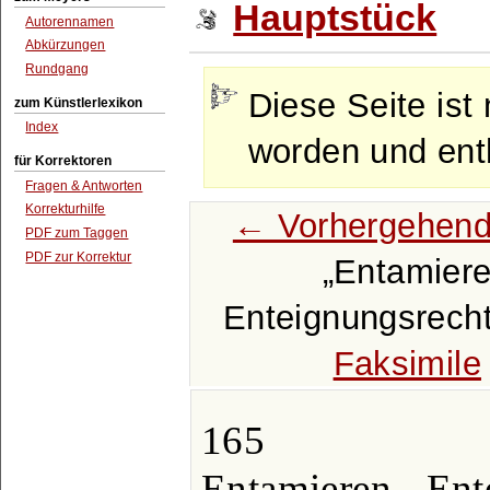
Hauptstück
Autorennamen
Abkürzungen
Rundgang
Diese Seite ist 
zum Künstlerlexikon
Index
worden und enth
für Korrektoren
Fragen & Antworten
Korrekturhilfe
← Vorhergehend
PDF zum Taggen
PDF zur Korrektur
Entamier
Enteignungsrecht
Faksimile
165
Entamieren - Ent