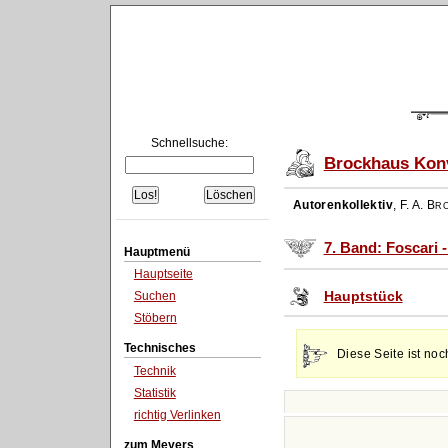
Schnellsuche:
Brockhaus Konv
Autorenkollektiv
,
F. A. Br
7. Band: Foscari 
Hauptmenü
Hauptseite
Hauptstück
Suchen
Stöbern
Technisches
Diese Seite ist noc
Technik
Statistik
richtig Verlinken
zum Meyers