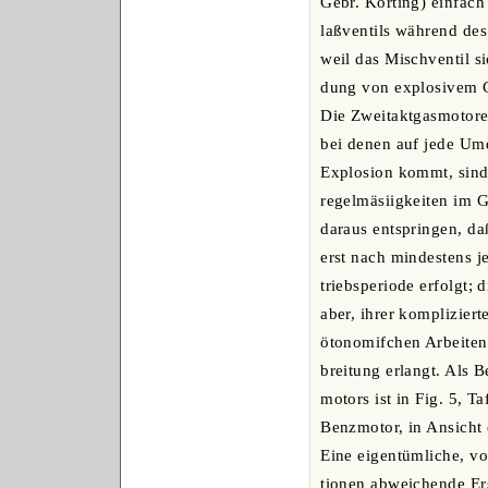
Gebr. Körting) einfach
laßventils während des
weil das Mischventil si
dung von explosivem G
Die Zweitaktgasmotoren
bei denen auf jede Um
Explosion kommt, sind
regelmäsiigkeiten im 
daraus entspringen, da
erst nach mindestens 
triebsperiode erfolgt;
aber, ihrer komplizier
ötonomifchen Arbeiten
breitung erlangt. Als B
motors ist in Fig. 5, Ta
Benzmotor, in Ansicht d
Eine eigentümliche, vo
tionen abweichende Er