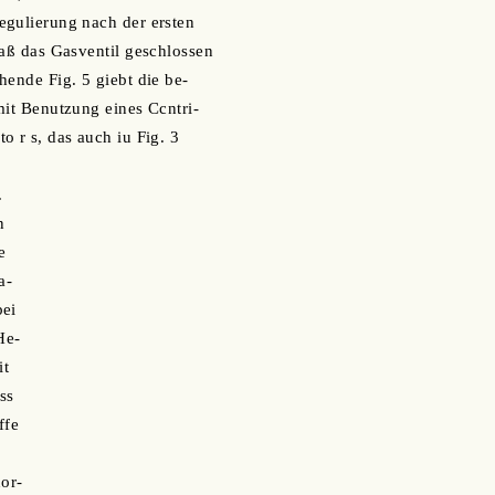
egulierung nach der ersten
daß das Gasventil geschlossen
hende Fig. 5 giebt die be-
mit Benutzung eines Ccntri-
o r s, das auch iu Fig. 3
.
n
e
a-
bei
He-
it
ss
ffe
nor-