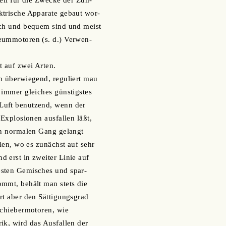
iell für die Zwecke der Zün-
ktrische Apparate gebaut wor-
ach und bequem sind und meist
eummotoren (s. d.) Verwen-
t auf zwei Arten.
m überwiegend, reguliert mau
 immer gleiches günstigstes
Luft benutzend, wenn der
 Explosionen ausfallen läßt,
en normalen Gang gelangt
llen, wo es zunächst auf sehr
 erst in zweiter Linie auf
sten Gemisches und spar-
mmt, behält man stets die
rt aber den Sättigungsgrad
Schiebermotoren, wie
ik, wird das Ausfallen der