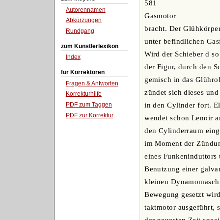
581
Autorennamen
Gasmotor
Abkürzungen
bracht. Der Glühkörper 
Rundgang
unter befindlichen Gas
zum Künstlerlexikon
Wird der Schieber d so 
Index
der Figur, durch den S
für Korrektoren
gemisch in das Glühro
Fragen & Antworten
zündet sich dieses und
Korrekturhilfe
PDF zum Taggen
in den Cylinder fort. 
PDF zur Korrektur
wendet schon Lenoir an
den Cylinderraum eing
im Moment der Zündun
eines Funkeninduttors 
Benutzung einer galvan
kleinen Dynamomaschi
Bewegung gesetzt wird
taktmotor ausgeführt, s