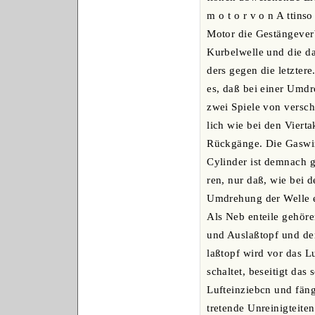
m o t o r v o n A ttins
Motor die Gestängeve
Kurbelwelle und die d
ders gegen die letztere
es, daß bei einer Umd
zwei Spiele von versch
lich wie bei den Viert
Rückgänge. Die Gaswi
Cylinder ist demnach g
ren, nur daß, wie bei 
Umdrehung der Welle ei
Als Neb enteile gehöre
und Auslaßtopf und de
laßtopf wird vor das L
schaltet, beseitigt da
Lufteinziebcn und fäng
tretende Unreinigteiten