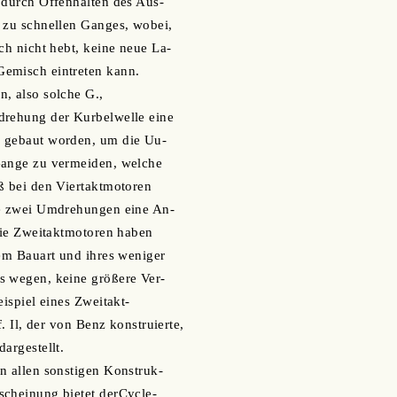
 durch Offenhalten des Aus-
 zu schnellen Ganges, wobei,
ch nicht hebt, keine neue La-
emisch eintreten kann.
, also solche G.,
drehung der Kurbelwelle eine
 gebaut worden, um die Uu-
Gange zu vermeiden, welche
ß bei den Viertaktmotoren
je zwei Umdrehungen eine An-
 die Zweitaktmotoren haben
tem Bauart und ihres weniger
s wegen, keine größere Ver-
eispiel eines Zweitakt-
f. Il, der von Benz konstruierte,
argestellt.
n allen sonstigen Konstruk-
scheinung bietet derCycle-