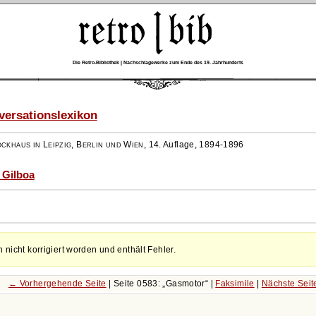
Die Retro-Bibliothek | Nachschlagewerke zum Ende des 19. Jahrhunderts
ersationslexikon
ockhaus in Leipzig, Berlin und Wien
,
14. Auflage, 1894-1896
- Gilboa
h nicht korrigiert worden und enthält Fehler.
← Vorhergehende Seite
| Seite 0583:
Gasmotor
|
Faksimile
|
Nächste Sei