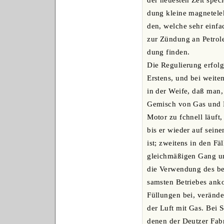
der neuesten Zeit spec
dung kleine magnetele
den, welche sehr einf
zur Zündung an Petrol
dung finden.
Die Regulierung erfolg
Erstens, und bei weite
in der Weife, daß man,
Gemisch von Gas und 
Motor zu fchnell läuft,
bis er wieder auf sein
ist; zweitens in den Fä
gleichmäßigen Gang und
die Verwendung des be
samsten Betriebes anko
Füllungen bei, verände
der Luft mit Gas. Bei 
denen der Deutzer Fabr