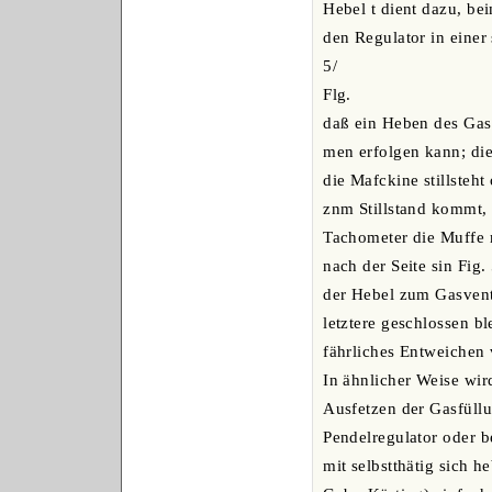
Hebel t dient dazu, be
den Regulator in einer
5/
Flg.
daß ein Heben des Gas
men erfolgen kann; di
die Mafckine stillsteh
znm Stillstand kommt,
Tachometer die Muffe
nach der Seite sin Fig.
der Hebel zum Gasvent
letztere geschlossen b
fährliches Entweichen 
In ähnlicher Weise wir
Ausfetzen der Gasfüllu
Pendelregulator oder b
mit selbstthätig sich 