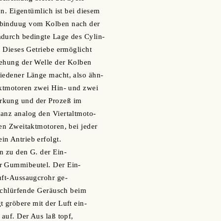
o n. Eigentümlich ist bei diesem
rbinduug vom Kolben nach der
adurch bedingte Lage des Cylin-
. Dieses Getriebe ermöglicht
rehung der Welle der Kolben
iedener Länge macht, also ähn-
aktmotoren zwei Hin- und zwei
rkung und der Prozeß im
anz analog den Viertaltmoto-
den Zweitaktmotoren, bei jeder
n Antrieb erfolgt.
n zu den G. der Ein-
r Gummibeutel. Der Ein-
uft-Aussaugcrohr ge-
s schlürfende Geräusch beim
t gröbere mit der Luft ein-
 auf. Der Aus laß topf,