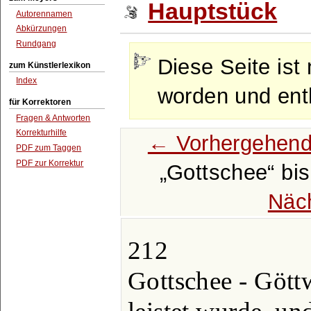
Hauptstück
Autorennamen
Abkürzungen
Rundgang
Diese Seite ist 
zum Künstlerlexikon
Index
worden und enth
für Korrektoren
Fragen & Antworten
Korrekturhilfe
← Vorhergehend
PDF zum Taggen
PDF zur Korrektur
Gottschee
bi
Näc
212
Gottschee - Gött