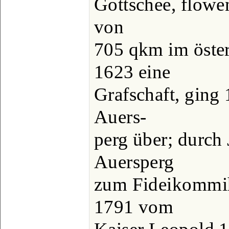
Gottschee, flowe
von
705 qkm im öster
1623 eine
Grafschaft, ging
Auers-
perg über; durch
Auersperg
zum Fideikommih
1791 vom