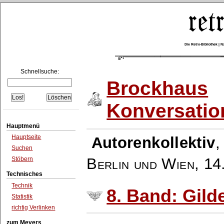
Die Retro-Bibliothek |
Schnellsuche:
Brockhaus
Konversatio
Hauptmenü
Hauptseite
Autorenkollektiv
Suchen
Berlin und Wien
,
14
Stöbern
Technisches
Technik
8. Band: Gilde
Statistik
richtig Verlinken
zum Meyers