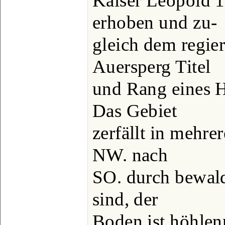
Kaiser Leopold 
erhoben und zu-
gleich dem regie
Auersperg Titel
und Rang eines H
Das Gebiet
zerfällt in mehre
NW. nach
SO. durch bewal
sind, der
Boden ist höhlenr