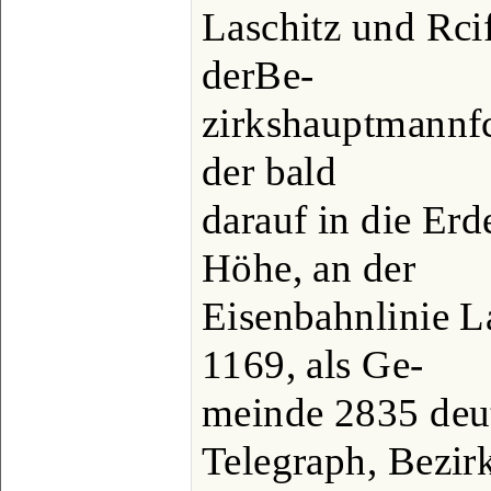
Laschitz und Rcif
derBe-
zirkshauptmannfc
der bald
darauf in die Erd
Höhe, an der
Eisenbahnlinie L
1169, als Ge-
meinde 2835 deut
Telegraph, Bezir