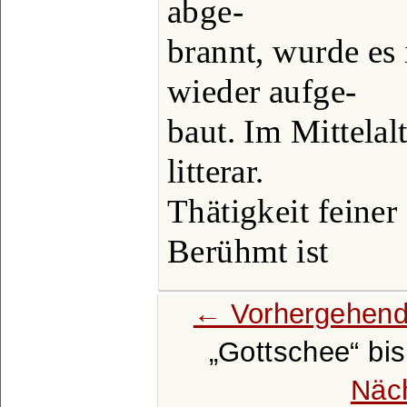
abge-
brannt, wurde es
wieder aufge-
baut. Im Mittelal
litterar.
Thätigkeit feine
Berühmt ist
← Vorhergehend
Gottschee
bi
Näc