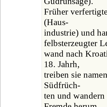
Gudrunsage).
Früher verfertig
(Haus-
industrie) und ha
felbsterzeugter L
wand nach Kroati
18. Jahrh,
treiben sie name
Südfrüch-
ten und wandern o
Fremde herum,