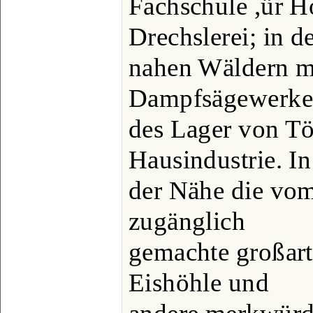
Fachschule ,ür H
Drechslerei; in d
nahen Wäldern m
Dampfsägewerke,
des Lager von T
Hausindustrie. In
der Nähe die vom
zugänglich
gemachte großarti
Eishöhle und