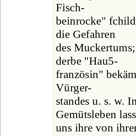
Fisch-
beinrocke" fchil
die Gefahren
des Muckertums; 
derbe "Hau5-
französin" bekäm
Vürger-
standes u. s. w. I
Gemütsleben las
uns ihre von ihr