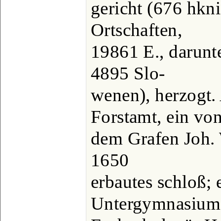
gericht (676 hkn
Ortschaften,
19861 E., darunt
4895 Slo-
wenen), herzogt.
Forstamt, ein vo
dem Grafen Joh.
1650
erbautes schloß; e
Untergymnasium,