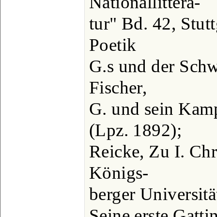
Nationallittera-
tur" Bd. 42, Stut
Poetik
G.s und der Schwe
Fischer,
G. und sein Kam
(Lpz. 1892);
Reicke, Zu I. Chr
Königs-
berger Universitä
Seine erste Gatt