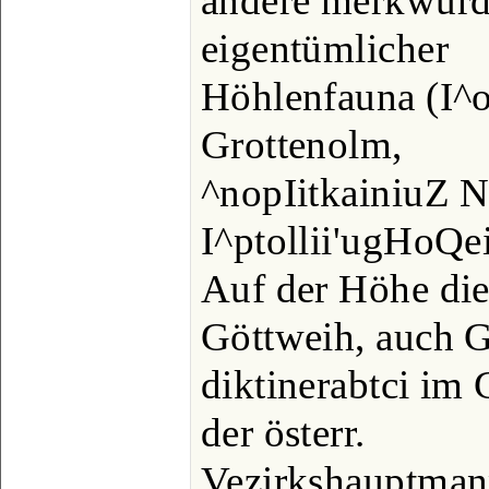
andere merkwürd
eigentümlicher
Höhlenfauna (I^
Grottenolm,
^nopIitkainiuZ N
I^ptollii'ugHoQei
Auf der Höhe die
Göttweih, auch G
diktinerabtci im
der österr.
Vezirkshauptman