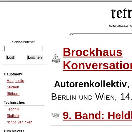
Die Retro-Bibliothek |
Schnellsuche:
Brockhaus
Konversatio
Hauptmenü
Hauptseite
Autorenkollektiv
Suchen
Berlin und Wien
,
14
Stöbern
Technisches
Technik
9. Band: Held
Statistik
richtig Verlinken
zum Meyers