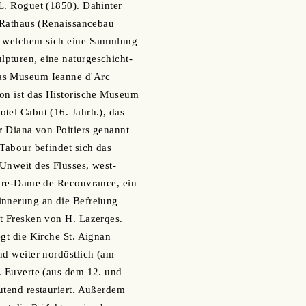
L. Roguet (1850). Dahinter
e Rathaus (Renaissancebau
n welchem sich eine Sammlung
pturen, eine naturgeschicht-
as Museum Ieanne d'Arc
von ist das Historische Museum
tel Cabut (16. Jahrh.), das
er Diana von Poitiers genannt
 Tabour befindet sich das
Unweit des Flusses, west-
otre-Dame de Recouvrance, ein
innerung an die Befreiung
t Fresken von H. Lazerqes.
egt die Kirche St. Aignan
nd weiter nordöstlich (am
. Euverte (aus dem 12. und
utend restauriert. Außerdem