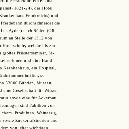
t die Präfektur, ein ehema-
izpalast (1821-24), das Hotel
 Krankenhaus Frankreichs) und
e Pferdebahn durchschneidet die
 Les Aydes) nach Süden (Oli-
yceum an Stelle der 1312 von
n Hochschule, welche bis zur
n großes Priesterseminar, Se-
 Lehrerinnen und eine Hand-
in Krankenhaus, ein Hospital,
Taubstummeninstitut, so-
von 53000 Bünden, Museen,
d eine Gesellschaft für Wissen-
eratur sowie eine für Ackerbau.
rieanlagen sind Fabriken von
 chem. Produkten, Weinessig,
 sowie Zuckerrafsinerien und
n dem von jeher wichtigen