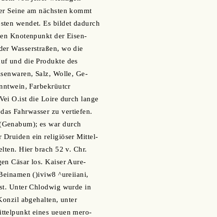
der Seine am nächsten kommt
sten wendet. Es bildet dadurch
gen Knotenpunkt der Eisen-
der Wasserstraßen, wo die
uf und die Produkte des
isenwaren, Salz, Wolle, Ge-
anntwein, Farbekrüutcr
ei O.ist die Loire durch lange
as Fahrwasser zu vertiefen.
(Genabum); es war durch
Druiden ein religiöser Mittel-
lten. Hier brach 52 v. Chr.
en Cäsar los. Kaiser Aure-
 Beinamen ()iviw8 ^ureiiani,
st. Unter Chlodwig wurde in
Konzil abgehalten, unter
ttelpunkt eines ueuen mero-