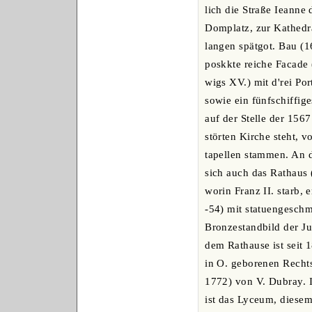
lich die Straße Ieanne
Domplatz, zur Kathedr
langen spätgot. Bau (1
poskkte reiche Facade 
wigs XV.) mit d'rei Po
sowie ein fünfschiffig
auf der Stelle der 1567
störten Kirche steht, v
tapellen stammen. An d
sich auch das Rathaus 
worin Franz II. starb, 
-54) mit statuengesch
Bronzestandbild der J
dem Rathause ist seit 
in O. geborenen Rechts
1772) von V. Dubray. I
ist das Lyceum, diese