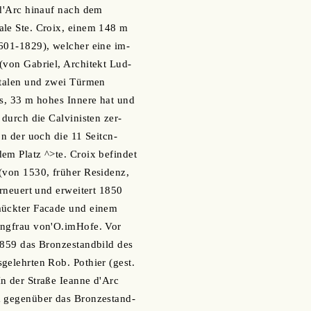
 d'Arc hinauf nach dem
ale Ste. Croix, einem 148 m
601-1829), welcher eine im-
(von Gabriel, Architekt Lud-
rtalen und zwei Türmen
es, 33 m hohes Innere hat und
 durch die Calvinisten zer-
on der uoch die 11 Seitcn-
em Platz ^>te. Croix befindet
(von 1530, früher Residenz,
erneuert und erweitert 1850
mückter Facade und einem
ungfrau von'O.imHofe. Vor
1859 das Bronzestandbild des
gelehrten Rob. Pothier (gest.
n der Straße Ieanne d'Arc
m gegenüber das Bronzestand-