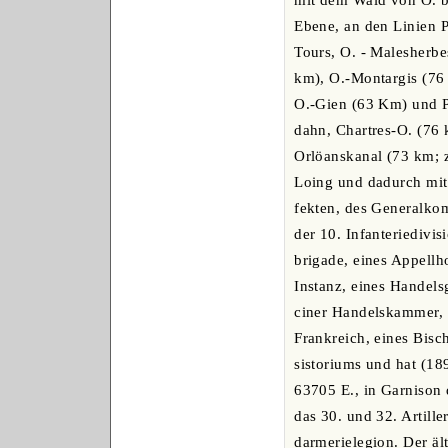
mit dem Wald von O. b
Ebene, an den Linien P
Tours, O. - Malesherbe
km), O.-Montargis (76
O.-Gien (63 Km) und P
dahn, Chartres-O. (76
Orlöanskanal (73 km; 
Loing und dadurch mit d
fekten, des Generalko
der 10. Infanteriedivisi
brigade, eines Appellho
Instanz, eines Handelsg
ciner Handelskammer, e
Frankreich, eines Bisc
sistoriums und hat (1
63705 E., in Garnison 
das 30. und 32. Artille
darmerielegion. Der ält