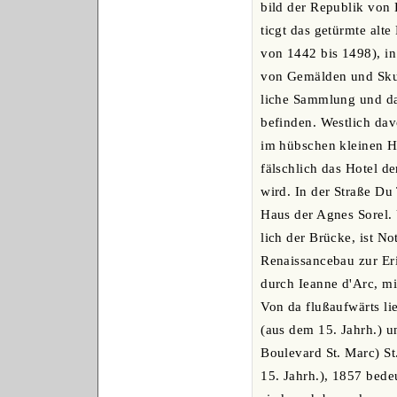
bild der Republik von 
ticgt das getürmte alt
von 1442 bis 1498), i
von Gemälden und Skul
liche Sammlung und d
befinden. Westlich da
im hübschen kleinen Ho
fälschlich das Hotel d
wird. In der Straße Du
Haus der Agnes Sorel. 
lich der Brücke, ist N
Renaissancebau zur Er
durch Ieanne d'Arc, mi
Von da flußaufwärts li
(aus dem 15. Jahrh.) u
Boulevard St. Marc) St
15. Jahrh.), 1857 bede