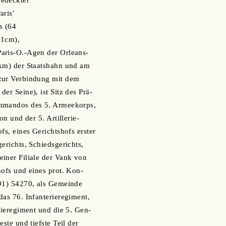
edeckter
aris'
s (64
 1cm),
aris-O.-Agen der Orleans-
 km) der Staatsbahn und am
zur Verbindung mit dem
er Seine), ist Sitz des Prä-
mmandos des 5. Armeekorps,
on und der 5. Artillerie-
fs, eines Gerichtshofs erster
erichts, Schiedsgerichts,
iner Filiale der Vank von
hofs und eines prot. Kon-
891) 54270, als Gemeinde
das 76. Infanterieregiment,
rieregiment und die 5. Gen-
este und tiefste Teil der