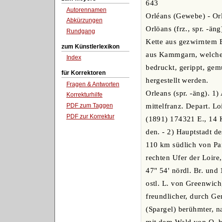
643
Autorennamen
Orléans (Gewebe) - Orl
Abkürzungen
Orlöans (frz., spr. -än
Rundgang
Kette aus gezwirntem
zum Künstlerlexikon
aus Kammgarn, welche e
Index
bedruckt, gerippt, gemu
für Korrektoren
hergestellt werden.
Fragen & Antworten
Orleans (spr. -äng). 1
Korrekturhilfe
PDF zum Taggen
mittelfranz. Depart. L
PDF zur Korrektur
(1891) 174321 E., 14
den. - 2) Hauptstadt de
110 km südlich von Pa
rechten Ufer der Loire,
47" 54' nördl. Br. und 
ostl. L. von Greenwich
freundlicher, durch G
(Spargel) berühmter, 