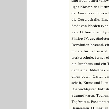
sind noch bemerkenswer
liges Kloster, der Iust
de Dieu (das schönste
die Getreidehalle. Ein
Stadt von Norden (von
vet). O. besitzt ein L
Philipp IV. gegründete
Revolution bestand, ei
minare für Lehrer und
werkerschule, ferner e
ein Irrenhaus und ein 
dann eine Bibliothek 
einen botan. Garten un
schaft, Kunst und Litt
Die wichtigsten Indust
Strumpfwaren, Tuchen,
Topfwaren, Posamenten
Brauereien. O. liegt a