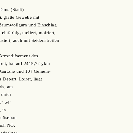
éans (Stadt)
g), glatte Gewebe mit
 Baumwollgarn und Einschlag
infarbig, meliert, moiriert,
stert, auch mit Seidenstreifen
) Arrondifsement des
oiret, hat auf 2415,72 ykm
 Kantone und 10? Gemein-
s Depart. Loiret, liegt
ris, am
 unter
1° 54'
, in
emüsebau
nach NO.