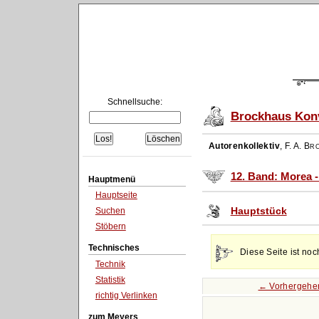
Schnellsuche:
Brockhaus Konv
Autorenkollektiv
,
F. A. Br
12. Band: Morea 
Hauptmenü
Hauptseite
Hauptstück
Suchen
Stöbern
Technisches
Diese Seite ist noc
Technik
Statistik
← Vorhergehe
richtig Verlinken
zum Meyers