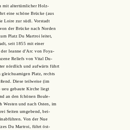
n mit altertümlicher Holz-
ührt eine schöne Brücke (aus
e Loire zur südl. Vorstadt
 von der Brücke nach Norden
um Platz Du Martroi leitet,
dt, seit 1855 mit einer
 der Ieanne d'Arc von Foya-
nzene Reliefs von Vital Du-
er nördlich und aufwärts führt
 gleichuamigen Platz, rechts
eßend. Diese teilweise (im
.) ueu gebaute Kirche liegt
nd an den fchönen Boule-
ch Westen und nach Osten, im
rei Seiten umgebend, bei-
 hinabführen. Von der Nue
zes Du Martroi, führt öst-