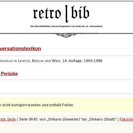
Die Retro-Bibliothek | Nachschlagewerke zum Ende des 19. Jahrhunderts
ersationslexikon
ockhaus in Leipzig, Berlin und Wien
,
14. Auflage, 1894-1896
- Perücke
h nicht korrigiert worden und enthält Fehler.
nde Seite
| Seite 0645: von
Orléans (Gewebe)
bis
Orléans (Stadt)
|
Faksimi