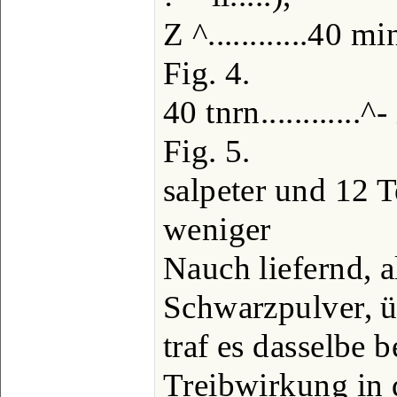
Z ^............40 mi
Fig. 4.
40 tnrn............^- 
Fig. 5.
salpeter und 12 T
weniger
Nauch liefernd, al
Schwarzpulver, ü
traf es dasselbe 
Treibwirkung in 