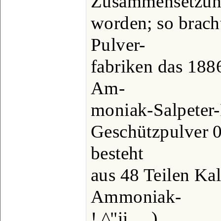
Zusammensetzun
worden; so bracht
Pulver-
fabriken das 188
Am-
moniak-Salpeter
Geschützpulver 0
besteht
aus 48 Teilen Kal
Ammoniak-
! ^"ii.....),