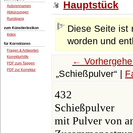
Hauptstück
Autorennamen
Abkürzungen
Rundgang
Diese Seite ist 
zum Künstlerlexikon
Index
worden und enth
für Korrektoren
Fragen & Antworten
Korrekturhilfe
← Vorhergehe
PDF zum Taggen
PDF zur Korrektur
Schießpulver
|
F
432
Schießpulver
mit Pulver von a