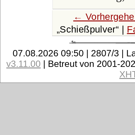
← Vorhergehe
Schießpulver
|
F
07.08.2026 09:50 | 2807/3 | L
v3.11.00
| Betreut von 2001-20
XH