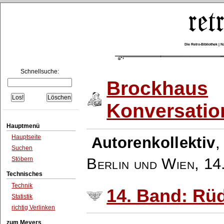
Die Retro-Bibliothek |
Schnellsuche:
Brockhaus
Konversatio
Hauptmenü
Hauptseite
Autorenkollektiv
Suchen
Berlin und Wien
,
14
Stöbern
Technisches
Technik
14. Band: Rü
Statistik
richtig Verlinken
zum Meyers