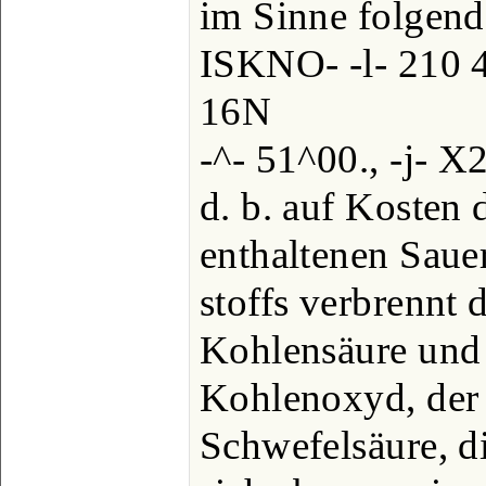
im Sinne folgend
ISKNO- -l- 210 4
16N
-^- 51^00., -j- X
d. b. auf Kosten 
enthaltenen Saue
stoffs verbrennt 
Kohlensäure und
Kohlenoxyd, der
Schwefelsäure, d