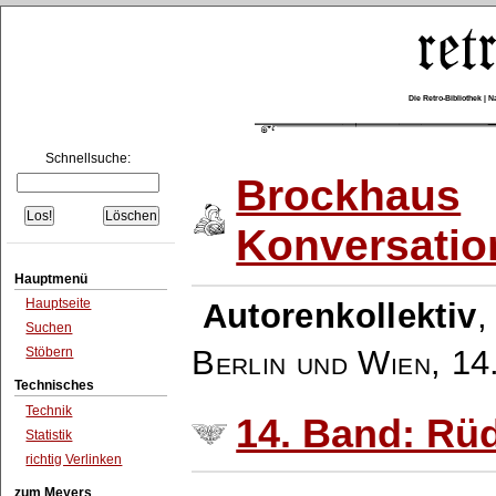
Die Retro-Bibliothek |
Schnellsuche:
Brockhaus
Konversatio
Hauptmenü
Hauptseite
Autorenkollektiv
Suchen
Berlin und Wien
,
14
Stöbern
Technisches
Technik
14. Band: Rü
Statistik
richtig Verlinken
zum Meyers