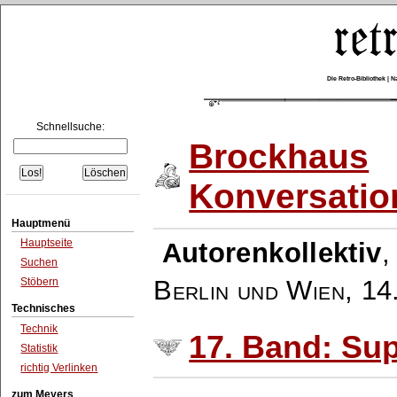
Die Retro-Bibliothek |
Schnellsuche:
Brockhaus
Konversatio
Hauptmenü
Hauptseite
Autorenkollektiv
Suchen
Berlin und Wien
,
14
Stöbern
Technisches
Technik
17. Band: Su
Statistik
richtig Verlinken
zum Meyers