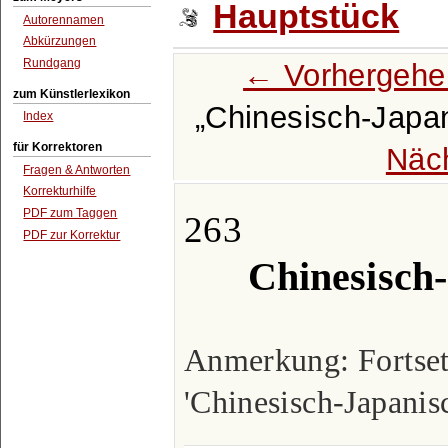
Hauptstück
Autorennamen
Abkürzungen
Rundgang
← Vorhergehe
zum Künstlerlexikon
Chinesisch-Japan
Index
für Korrektoren
Näc
Fragen & Antworten
Korrekturhilfe
PDF zum Taggen
263
PDF zur Korrektur
Chinesisch
Anmerkung: Fortset
'Chinesisch-Japanis