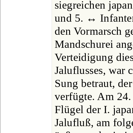
siegreichen japan
und 5. ↔ Infanter
den Vormarsch ge
Mandschurei ange
Verteidigung die
Jaluflusses, war 
Sung betraut, de
verfügte. Am 24. 
Flügel der I. jap
Jalufluß, am fol